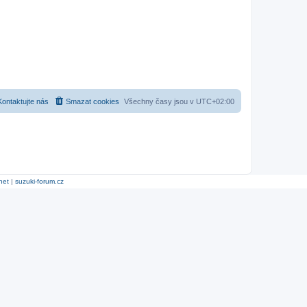
Kontaktujte nás
Smazat cookies
Všechny časy jsou v
UTC+02:00
net
|
suzuki-forum.cz