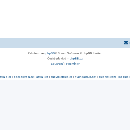
Založeno na
phpBB
® Forum Software © phpBB Limited
Český překlad –
phpBB.cz
Soukromí
|
Podmínky
stra-g.cz
|
opel-astra-h.cz
|
astra-j.cz
|
chevroletclub.cz
|
hyundaiclub.net
|
club-fiat.com
|
kia-club.