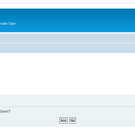
 máte Opel
fórem?