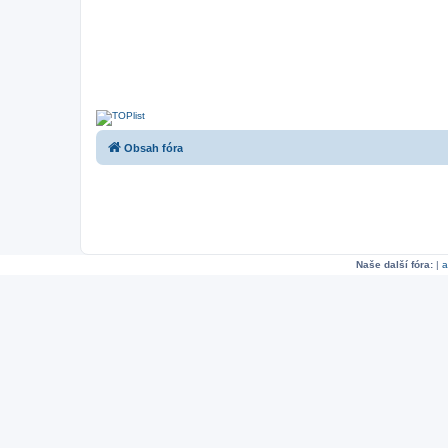
Obsah fóra
Naše další fóra:
|
a