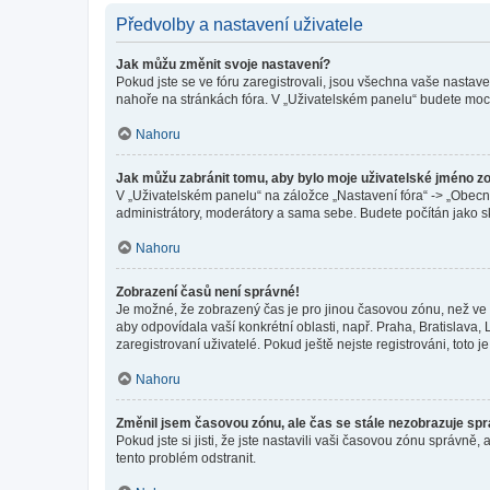
Předvolby a nastavení uživatele
Jak můžu změnit svoje nastavení?
Pokud jste se ve fóru zaregistrovali, jsou všechna vaše nastav
nahoře na stránkách fóra. V „Uživatelském panelu“ budete moc
Nahoru
Jak můžu zabránit tomu, aby bylo moje uživatelské jméno z
V „Uživatelském panelu“ na záložce „Nastavení fóra“ -> „Obec
administrátory, moderátory a sama sebe. Budete počítán jako sk
Nahoru
Zobrazení časů není správné!
Je možné, že zobrazený čas je pro jinou časovou zónu, než ve k
aby odpovídala vaší konkrétní oblasti, např. Praha, Bratislav
zaregistrovaní uživatelé. Pokud ještě nejste registrováni, toto je
Nahoru
Změnil jsem časovou zónu, ale čas se stále nezobrazuje sp
Pokud jste si jisti, že jste nastavili vaši časovou zónu správn
tento problém odstranit.