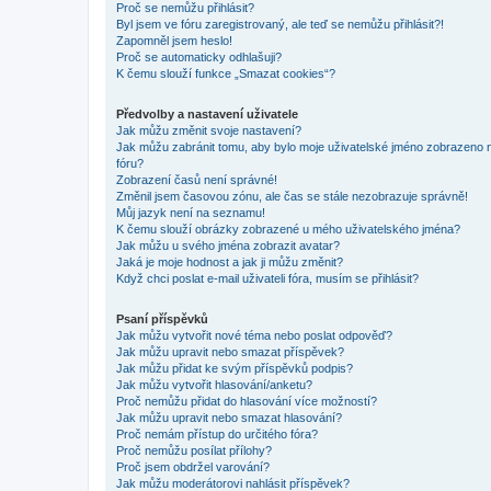
Proč se nemůžu přihlásit?
Byl jsem ve fóru zaregistrovaný, ale teď se nemůžu přihlásit?!
Zapomněl jsem heslo!
Proč se automaticky odhlašuji?
K čemu slouží funkce „Smazat cookies“?
Předvolby a nastavení uživatele
Jak můžu změnit svoje nastavení?
Jak můžu zabránit tomu, aby bylo moje uživatelské jméno zobrazeno 
fóru?
Zobrazení časů není správné!
Změnil jsem časovou zónu, ale čas se stále nezobrazuje správně!
Můj jazyk není na seznamu!
K čemu slouží obrázky zobrazené u mého uživatelského jména?
Jak můžu u svého jména zobrazit avatar?
Jaká je moje hodnost a jak ji můžu změnit?
Když chci poslat e-mail uživateli fóra, musím se přihlásit?
Psaní příspěvků
Jak můžu vytvořit nové téma nebo poslat odpověď?
Jak můžu upravit nebo smazat příspěvek?
Jak můžu přidat ke svým příspěvků podpis?
Jak můžu vytvořit hlasování/anketu?
Proč nemůžu přidat do hlasování více možností?
Jak můžu upravit nebo smazat hlasování?
Proč nemám přístup do určitého fóra?
Proč nemůžu posílat přílohy?
Proč jsem obdržel varování?
Jak můžu moderátorovi nahlásit příspěvek?