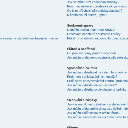
Jak se můžu stát vedoucím skupiny?
Proč mají některé uživatelské skupiny jinou
Co je to „Výchozí uživatelská skupina“?
K čemu slouží odkaz „Tým“?
Soukromé zprávy
Nemůžu posílat soukromé zprávy!
Dostávám nechtěné soukromé zprávy!
na seznamu uživatelů nacházejících se ve
Přišel mi od někoho na tomto fóru nevyžáda
Přátelé a nepřátelé
Co jsou seznamy přátel a nepřátel?
Jak můžu přidat nebo odstranit uživatele d
Vyhledávání ve fóru
Jak můžu vyhledávat na celém fóru nebo v 
Proč moje vyhledávání nic nenašlo?
Proč se mi po vyhledávání zobrazí prázdná
Jak můžu vyhledat určité uživatele?
Jak můžu vyhledat svoje vlastní příspěvky
Sledování a záložky
Jaký je rozdíl mezi záložkami a sledováním
Jak můžu přidat určité téma do záložek neb
Jak můžu začít sledovat určité fórum?
Jak můžu ukončit sledování témat nebo fór
Přílohy