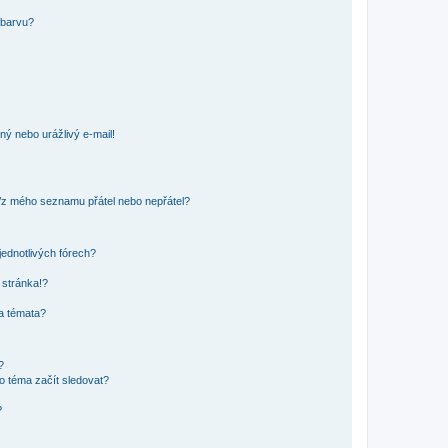
 barvu?
ný nebo urážlivý e-mail!
o/z mého seznamu přátel nebo nepřátel?
jednotlivých fórech?
 stránka!?
 a témata?
?
o téma začít sledovat?
?