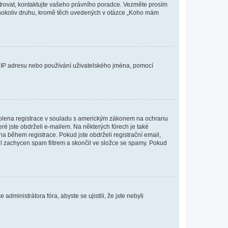
istrovat, kontaktujte vašeho právního poradce. Vezměte prosím
kéhokoliv druhu, kromě těch uvedených v otázce „Koho mám
ši IP adresu nebo používání uživatelského jména, pomocí
povolena registrace v souladu s americkým zákonem na ochranu
eré jste obdrželi e-mailem. Na některých fórech je také
 během registrace. Pokud jste obdrželi registrační email,
ail zachycen spam filtrem a skončil ve složce se spamy. Pokud
dministrátora fóra, abyste se ujistili, že jste nebyli