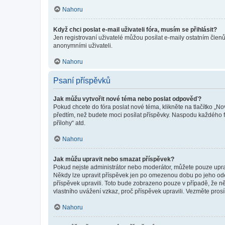
Nahoru
Když chci poslat e-mail uživateli fóra, musím se přihlásit?
Jen registrovaní uživatelé můžou posílat e-maily ostatním členů
anonymními uživateli.
Nahoru
Psaní příspěvků
Jak můžu vytvořit nové téma nebo poslat odpověď?
Pokud chcete do fóra poslat nové téma, klikněte na tlačítko „No
předtím, než budete moci posílat příspěvky. Naspodu každého fó
přílohy“ atd.
Nahoru
Jak můžu upravit nebo smazat příspěvek?
Pokud nejste administrátor nebo moderátor, můžete pouze upravo
Někdy lze upravit příspěvek jen po omezenou dobu po jeho odesl
příspěvek upravili. Toto bude zobrazeno pouze v případě, že n
vlastního uvážení vzkaz, proč příspěvek upravili. Vezměte pr
Nahoru