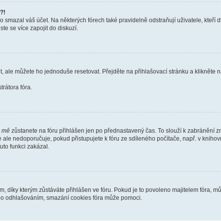
?!
smazal váš účet. Na některých fórech také pravidelně odstraňují uživatele, kteří d
te se více zapojit do diskuzí.
t, ale můžete ho jednoduše resetovat. Přejděte na přihlašovací stránku a klikněte
rátora fóra.
i mě
zůstanete na fóru přihlášen jen po přednastavený čas. To slouží k zabránění zn
se ale nedoporučuje, pokud přistupujete k fóru ze sdíleného počítače, např. v kniho
tuto funkci zakázal.
díky kterým zůstáváte přihlášen ve fóru. Pokud je to povoleno majitelem fóra, můž
nebo odhlašováním, smazání cookies fóra může pomoci.