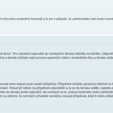
m fóra přes vestavěný formulář a to jen v případě, že administrátor tuto funkci pov
vé téma“. Pro odeslání odpovědi do existujícího tématu klikněte na tlačítko „Odpově
ra a tématu můžete najít seznam oprávnění, které v konkrétním fóru a tématu máte.
vat nebo mazat svoje vlastní příspěvky. Příspěvek můžete upravit po kliknutí na tla
ání. Pokud již někdo na příspěvek odpověděl a vy se do tématu vrátíte, najdete pod
ěkdo do tématu pošle odpověď, ale neobjeví se to, pokud moderátor nebo administr
osím na vědomí, že normální uživatelé nemůžou smazat příspěvek, když k němu něk