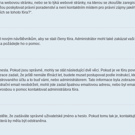
vat na webovou stránku, nebo se to týká webové stránky, na kterou se zkoušíte zareg
ůžou poskytovat právní poradenství a není kontaktním místem pro právní zájmy ja
ích se tohoto fóra?“.
il novým návštěvníkům, aby se stali členy fóra. Administrátor mohl také zakázat va
a a požádejte ho o pomoc.
hesla. Pokud jsou správné, mohly se stát následující dvě věci. Pokud je ve fóru 
ace zadali, že ještě nemáte třináct let, budete muset postupovat podle instrukcí, kt
trovaného účtu a to buď vámi, nebo administrátorem. Tato informace byla zobrazena
gistrační email neobdrželi, mohli jste zadat špatnou emailovou adresu, nebo byl em
s prosbou o pomoc kontaktovat administrátora fóra.
těte, že zadáváte správné uživatelské jméno a heslo. Pokud tomu tak je, kontaktujte a
terá by měla být odstraněna.