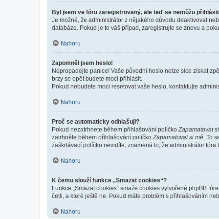
Byl jsem ve fóru zaregistrovaný, ale teď se nemůžu přihlásit
Je možné, že administrátor z nějakého důvodu deaktivoval nebo 
databáze. Pokud je to váš případ, zaregistrujte se znovu a pokus
Nahoru
Zapomněl jsem heslo!
Nepropadejte panice! Vaše původní heslo nelze sice získat zpě
brzy se opět budete moci přihlásit.
Pokud nebudete moci resetovat vaše heslo, kontaktujte administ
Nahoru
Proč se automaticky odhlašuji?
Pokud nezatrhnete během přihlašování políčko
Zapamatovat s
zatrhněte během přihlašování políčko
Zapamatovat si mě
. To 
zaškrtávací políčko nevidíte, znamená to, že administrátor fóra 
Nahoru
K čemu slouží funkce „Smazat cookies“?
Funkce „Smazat cookies“ smaže cookies vytvořené phpBB fórem, 
četli, a které ještě ne. Pokud máte problém s přihlašováním 
Nahoru