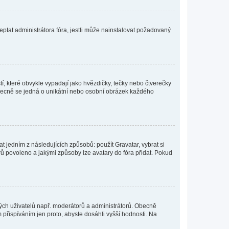
ptat administrátora fóra, jestli může nainstalovat požadovaný
í, které obvykle vypadají jako hvězdičky, tečky nebo čtverečky
 a obecně se jedná o unikátní nebo osobní obrázek každého
t jedním z následujících způsobů: použít Gravatar, vybrat si
tarů povoleno a jakými způsoby lze avatary do fóra přidat. Pokud
itých uživatelů např. moderátorů a administrátorů. Obecně
přispíváním jen proto, abyste dosáhli vyšší hodnosti. Na