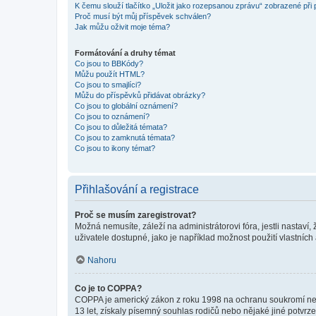
K čemu slouží tlačítko „Uložit jako rozepsanou zprávu“ zobrazené při
Proč musí být můj příspěvek schválen?
Jak můžu oživit moje téma?
Formátování a druhy témat
Co jsou to BBKódy?
Můžu použít HTML?
Co jsou to smajlíci?
Můžu do příspěvků přidávat obrázky?
Co jsou to globální oznámení?
Co jsou to oznámení?
Co jsou to důležitá témata?
Co jsou to zamknutá témata?
Co jsou to ikony témat?
Přihlašování a registrace
Proč se musím zaregistrovat?
Možná nemusíte, záleží na administrátorovi fóra, jestli nastaví,
uživatele dostupné, jako je například možnost použití vlastních
Nahoru
Co je to COPPA?
COPPA je americký zákon z roku 1998 na ochranu soukromí nezl
13 let, získaly písemný souhlas rodičů nebo nějaké jiné potvrze