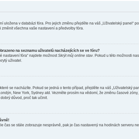
ení uložena v databázi fóra. Pro jejich změnu přejděte na váš „Uživatelský panel“ p
i změnit všechna vaše nastavení a předvolby fóra.
obrazeno na seznamu uživatelů nacházejících se ve fóru?
né nastavení fóra“ najdete možnost
Skrýt můj online stav
. Pokud u této možnosti nas
rytý uživatel.
teré se nacházíte. Pokud se jedná o tento případ, přejděte na váš „Uživatelský pa
a, Londýn, New York, Sydney atd. Vezměte prosím na vědomí, že změnu časové zóny, 
 dobrý důvod, proč tak učinit.
rávně!
ě, ale čas se stále zobrazuje nesprávně, pak je čas nastavený na hodinách serveru 