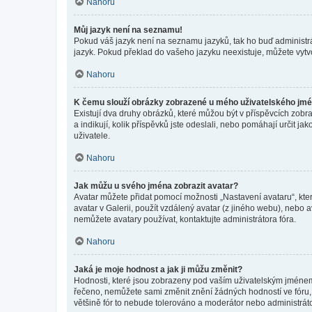
Nahoru
Můj jazyk není na seznamu!
Pokud váš jazyk není na seznamu jazyků, tak ho buď administrát
jazyk. Pokud překlad do vašeho jazyku neexistuje, můžete vytv
Nahoru
K čemu slouží obrázky zobrazené u mého uživatelského jm
Existují dva druhy obrázků, které můžou být v příspěvcích zobr
a indikují, kolik příspěvků jste odeslali, nebo pomáhají určit 
uživatele.
Nahoru
Jak můžu u svého jména zobrazit avatar?
Avatar můžete přidat pomocí možnosti „Nastavení avataru“, kter
avatar v Galerii, použít vzdálený avatar (z jiného webu), nebo a
nemůžete avatary používat, kontaktujte administrátora fóra.
Nahoru
Jaká je moje hodnost a jak ji můžu změnit?
Hodnosti, které jsou zobrazeny pod vaším uživatelským jménem, i
řečeno, nemůžete sami změnit znění žádných hodností ve fóru, 
většině fór to nebude tolerováno a moderátor nebo administrát