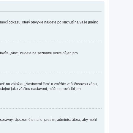
omocí odkazu, který obvykle najdete po kliknutí na vaše jméno
tavíte „Ano“, budete na seznamu viditelní jen pro
nel“ na záložku „Nastavení fóra“ a změňte vaši časovou zónu,
stejně jako většinu nastavení, můžou provádět jen
nesprávný. Upozorněte na to, prosím, administrátora, aby mohl