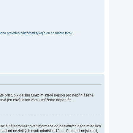
bo právních záležitostí týkajících se tohoto fóra?
káte přístup k dalším funkcím, které nejsou pro nepřihlášené
trvá jen chvíli a tak vám ji můžeme doporučit.
enciálně shromažďovat informace od nezletilých osob mladších
í od nezletilých osob mladších 13 let. Pokud si nejste jisti,