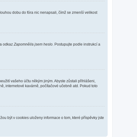
louhou dobu do fóra nic nenapsali, čímž se zmenší velikost
 na odkaz
Zapomněl/a jsem heslo
. Postupujte podle instrukcí a
eužití vašeho účtu někým jiným. Abyste zůstali přihlášeni,
vně, internetové kavárně, počítačové učebně atd. Pokud toto
ou být v cookies uloženy informace o tom, které příspěvky jste