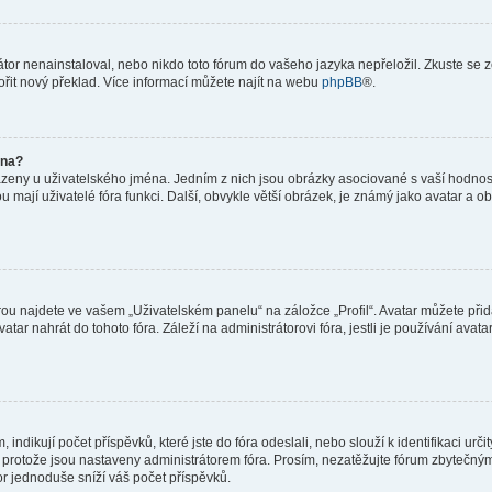
or nenainstaloval, nebo nikdo toto fórum do vašeho jazyka nepřeložil. Zkuste se ze
ořit nový překlad. Více informací můžete najít na webu
phpBB
®.
éna?
azeny u uživatelského jména. Jedním z nich jsou obrázky asociované s vaší hodnost
jakou mají uživatelé fóra funkci. Další, obvykle větší obrázek, je známý jako avatar
ou najdete ve vašem „Uživatelském panelu“ na záložce „Profil“. Avatar můžete přida
vatar nahrát do tohoto fóra. Záleží na administrátorovi fóra, jestli je používání ava
ndikují počet příspěvků, které jste do fóra odeslali, nebo slouží k identifikaci urč
protože jsou nastaveny administrátorem fóra. Prosím, nezatěžujte fórum zbytečným 
or jednoduše sníží váš počet příspěvků.