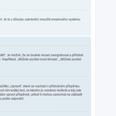
olil. Je to z důvodu zabránění zneužití emailového systému
dět“. Je možné, že se budete muset zaregistrovat a přihlásit
 Například: „Můžete posílat nová témata“, „Můžete posílat
čítko „Upravit“, které se nachází v příslušném příspěvku.
 ním krátký text, ve kterém je uvedeno kolikrát a kdy jste
átor upraví příspěvek, ačkoli ti mohou zanechat na základě
do pošle odpověď.