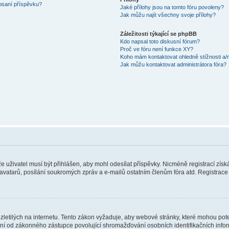
 psaní příspěvku?
Jaké přílohy jsou na tomto fóru povoleny?
Jak můžu najít všechny svoje přílohy?
Záležitosti týkající se phpBB
Kdo napsal toto diskusní fórum?
Proč ve fóru není funkce XY?
Koho mám kontaktovat ohledně stížnosti a/ne
Jak můžu kontaktovat administrátora fóra?
 že uživatel musí být přihlášen, aby mohl odesílat příspěvky. Nicméně registrací zís
 avatarů, posílání soukromých zpráv a e-mailů ostatním členům fóra atd. Registrace 
etilých na internetu. Tento zákon vyžaduje, aby webové stránky, které mohou pot
ní od zákonného zástupce povolující shromažďování osobních identifikačních informac