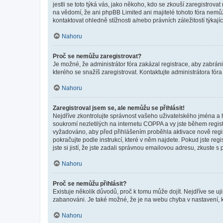
jestli se toto týká vás, jako někoho, kdo se zkouší zaregistro
na vědomí, že ani phpBB Limited ani majitelé tohoto fóra nem
kontaktovat ohledně stížnosti a/nebo právních záležitostí týkajíc
Nahoru
Proč se nemůžu zaregistrovat?
Je možné, že administrátor fóra zakázal registrace, aby zabrán
kterého se snažíš zaregistrovat. Kontaktujte administrátora fór
Nahoru
Zaregistroval jsem se, ale nemůžu se přihlásit!
Nejdříve zkontrolujte správnost vašeho uživatelského jména a 
soukromí nezletilých na internetu COPPA a vy jste během registr
vyžadováno, aby před přihlášením proběhla aktivace nově regis
pokračujte podle instrukcí, které v něm najdete. Pokud jste re
jste si jistí, že jste zadali správnou emailovou adresu, zkuste 
Nahoru
Proč se nemůžu přihlásit?
Existuje několik důvodů, proč k tomu může dojít. Nejdříve se ujis
zabanováni. Je také možné, že je na webu chyba v nastavení, k
Nahoru