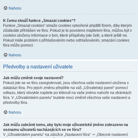
Nahoru
K čemu slouží funkce „Smazat cookies“?
Funkce „Smazat cookies“ smaže cookies vytvořené phpBB fórem, díky kterým
zůstáváte přihlášen ve fóru. Pokud je to povoleno majitelem fóra, můžou být v
cookies uloženy informace o tom, které příspěvky jste četli, a které ještě ne.
Pokud máte problém s přihlašováním nebo odhlašováním, smazání cookies
fóra může pomoci.
Nahoru
Předvolby a nastavení uživatele
Jak můžu změnit svoje nastavení?
Pokud jste se ve fóru zaregistrovali, jsou všechna vaše nastavení uložena v
databázi fóra. Pro jejich změnu přejděte na váš „Uživatelský panel“ pomocí
odkazu, který obvykle najdete po kliknutí na vaše jméno nahoře na stránkách
fóra. V „Uživatelském panelu“ budete moci změnit všechna vaše nastavení a
předvolby fóra.
Nahoru
Jak můžu zabránit tomu, aby bylo moje uživatelské jméno zobrazeno na
seznamu uživatelů nacházejících se ve fóru?
V „Uživatelském panelu“ na záložce „Nastavení fóra“ -> „Obecné nastavení