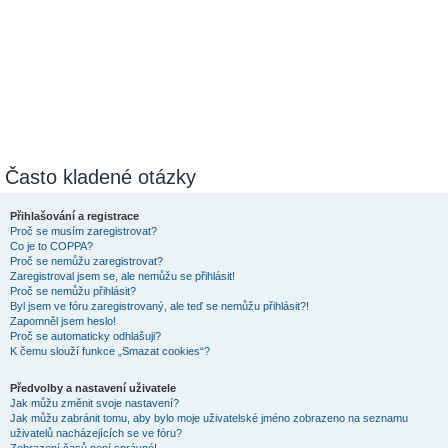
Často kladené otázky
Přihlašování a registrace
Proč se musím zaregistrovat?
Co je to COPPA?
Proč se nemůžu zaregistrovat?
Zaregistroval jsem se, ale nemůžu se přihlásit!
Proč se nemůžu přihlásit?
Byl jsem ve fóru zaregistrovaný, ale teď se nemůžu přihlásit?!
Zapomněl jsem heslo!
Proč se automaticky odhlašuji?
K čemu slouží funkce „Smazat cookies“?
Předvolby a nastavení uživatele
Jak můžu změnit svoje nastavení?
Jak můžu zabránit tomu, aby bylo moje uživatelské jméno zobrazeno na seznamu
uživatelů nacházejících se ve fóru?