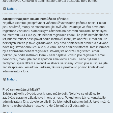
zaregistrovat. Kontaktujte administrátora fóra a požádejte ho o pomoc.
Nahoru
Zaregistroval jsem se, ale nemůžu se přihlásit!
Nejdříve zkontrolujte správnost vašeho uživatelského jména a hesla. Pokud
jsou správné, mohly se stát následující dvě věci. Pokud je ve fóru povolena
registrace v souladu s americkým zákonem na ochranu soukromí nezletilých
na internetu COPPA a vy jste během registrace zadali, že ještě nemáte třináct
let, budete muset postupovat podle instrukcí, které jste obdrželi e-mailem. Na
některých fórech je také vyžadováno, aby před přihlášením proběhla aktivace
nově registrovaného účtu a to buď vámi, nebo administrátorem. Tato informace
byla zobrazena během registrace. Pokud jste obdrželi registrační email,
pokračujte podle instrukcí, které v něm najdete. Pokud jste registrační email
neobdrželi, mohli jste zadat špatnou emailovou adresu, nebo byl email
zachycen spam filtrem a skončil ve složce se spamy. Pokud jste si jistí, že jste
zadali správnou emailovou adresu, zkuste s prosbou o pomoc kontaktovat
administrátora fóra.
Nahoru
Proč se nemůžu přihlásit?
Existuje několik důvodů, proč k tomu může dojít. Nejdříve se ujistěte, že
zadáváte správné uživatelské jméno a heslo. Pokud tomu tak je, kontaktujte
administrátora fóra, abyste se ujistili, že jste nebyli zabanováni. Je také možné,
že je na webu chyba v nastavení, která by měla být odstraněna.