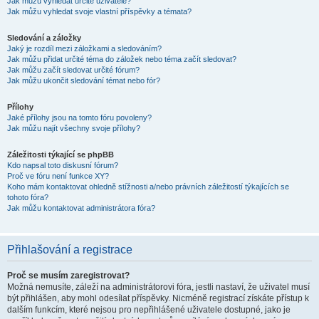
Jak můžu vyhledat určité uživatele?
Jak můžu vyhledat svoje vlastní příspěvky a témata?
Sledování a záložky
Jaký je rozdíl mezi záložkami a sledováním?
Jak můžu přidat určité téma do záložek nebo téma začít sledovat?
Jak můžu začít sledovat určité fórum?
Jak můžu ukončit sledování témat nebo fór?
Přílohy
Jaké přílohy jsou na tomto fóru povoleny?
Jak můžu najít všechny svoje přílohy?
Záležitosti týkající se phpBB
Kdo napsal toto diskusní fórum?
Proč ve fóru není funkce XY?
Koho mám kontaktovat ohledně stížnosti a/nebo právních záležitostí týkajících se
tohoto fóra?
Jak můžu kontaktovat administrátora fóra?
Přihlašování a registrace
Proč se musím zaregistrovat?
Možná nemusíte, záleží na administrátorovi fóra, jestli nastaví, že uživatel musí
být přihlášen, aby mohl odesílat příspěvky. Nicméně registrací získáte přístup k
dalším funkcím, které nejsou pro nepřihlášené uživatele dostupné, jako je