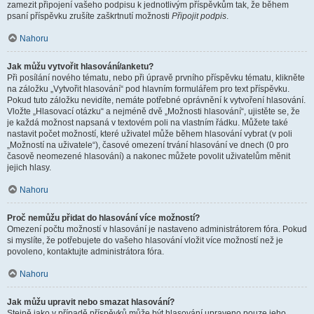
zamezit připojení vašeho podpisu k jednotlivým příspěvkům tak, že během
psaní příspěvku zrušíte zaškrtnutí možnosti
Připojit podpis
.
Nahoru
Jak můžu vytvořit hlasování/anketu?
Při posílání nového tématu, nebo při úpravě prvního příspěvku tématu, klikněte
na záložku „Vytvořit hlasování“ pod hlavním formulářem pro text příspěvku.
Pokud tuto záložku nevidíte, nemáte potřebné oprávnění k vytvoření hlasování.
Vložte „Hlasovací otázku“ a nejméně dvě „Možnosti hlasování“, ujistěte se, že
je každá možnost napsaná v textovém poli na vlastním řádku. Můžete také
nastavit počet možností, které uživatel může během hlasování vybrat (v poli
„Možností na uživatele“), časové omezení trvání hlasování ve dnech (0 pro
časově neomezené hlasování) a nakonec můžete povolit uživatelům měnit
jejich hlasy.
Nahoru
Proč nemůžu přidat do hlasování více možností?
Omezení počtu možností v hlasování je nastaveno administrátorem fóra. Pokud
si myslíte, že potřebujete do vašeho hlasování vložit více možností než je
povoleno, kontaktujte administrátora fóra.
Nahoru
Jak můžu upravit nebo smazat hlasování?
Stejně jako v případě příspěvků může být hlasování upraveno pouze jeho