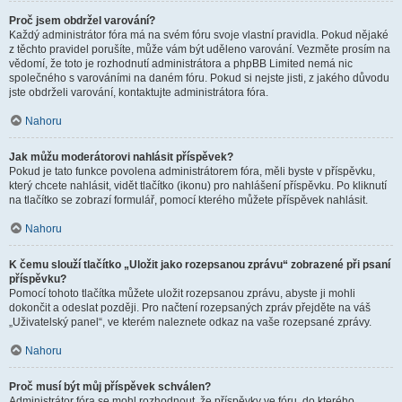
Proč jsem obdržel varování?
Každý administrátor fóra má na svém fóru svoje vlastní pravidla. Pokud nějaké
z těchto pravidel porušíte, může vám být uděleno varování. Vezměte prosím na
vědomí, že toto je rozhodnutí administrátora a phpBB Limited nemá nic
společného s varováními na daném fóru. Pokud si nejste jisti, z jakého důvodu
jste obdrželi varování, kontaktujte administrátora fóra.
Nahoru
Jak můžu moderátorovi nahlásit příspěvek?
Pokud je tato funkce povolena administrátorem fóra, měli byste v příspěvku,
který chcete nahlásit, vidět tlačítko (ikonu) pro nahlášení příspěvku. Po kliknutí
na tlačítko se zobrazí formulář, pomocí kterého můžete příspěvek nahlásit.
Nahoru
K čemu slouží tlačítko „Uložit jako rozepsanou zprávu“ zobrazené při psaní
příspěvku?
Pomocí tohoto tlačítka můžete uložit rozepsanou zprávu, abyste ji mohli
dokončit a odeslat později. Pro načtení rozepsaných zpráv přejděte na váš
„Uživatelský panel“, ve kterém naleznete odkaz na vaše rozepsané zprávy.
Nahoru
Proč musí být můj příspěvek schválen?
Administrátor fóra se mohl rozhodnout, že příspěvky ve fóru, do kterého