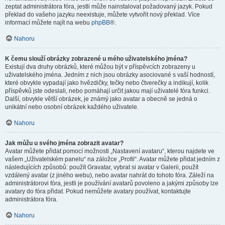
zeptat administrátora fóra, jestli může nainstalovat požadovaný jazyk. Pokud
překlad do vašeho jazyku neexistuje, můžete vytvořit nový překlad. Více
informací můžete najít na webu
phpBB
®.
Nahoru
K čemu slouží obrázky zobrazené u mého uživatelského jména?
Existují dva druhy obrázků, které můžou být v příspěvcích zobrazeny u
uživatelského jména. Jedním z nich jsou obrázky asociované s vaší hodností,
které obvykle vypadají jako hvězdičky, tečky nebo čtverečky a indikují, kolik
příspěvků jste odeslali, nebo pomáhají určit jakou mají uživatelé fóra funkci.
Další, obvykle větší obrázek, je známý jako avatar a obecně se jedná o
unikátní nebo osobní obrázek každého uživatele.
Nahoru
Jak můžu u svého jména zobrazit avatar?
Avatar můžete přidat pomocí možnosti „Nastavení avataru“, kterou najdete ve
vašem „Uživatelském panelu“ na záložce „Profil“. Avatar můžete přidat jedním z
následujících způsobů: použít Gravatar, vybrat si avatar v Galerii, použít
vzdálený avatar (z jiného webu), nebo avatar nahrát do tohoto fóra. Záleží na
administrátorovi fóra, jestli je používání avatarů povoleno a jakými způsoby lze
avatary do fóra přidat. Pokud nemůžete avatary používat, kontaktujte
administrátora fóra.
Nahoru