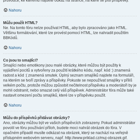
průvodce, ke kterému najdete odkaz na stránce, na které se píší příspěvky.
Nahoru
Můžu použít HTML?
Ne. Na tomto fóru nelze používat HTML, aby bylo zpracováno jako HTML.
Většinu formátování, které lze provést pomocí HTML, lze nahradit použitím
BBKódů.
Nahoru
Co jsou to smajlíci?
Smajlíci nebo emotikony jsou malé obrázky, které můžou být použity k
vyjádření pocitů a vytvořeny za použití krátkého kódu, např. kód :) znamená
radost a kód :( znamená smutek. Úplný seznam smajlíků najdete na formuláři,
na kterém se tvoří zprávy a příspěvky. Pokuste se nepoužívat smajlíky v příliš
velkém počtu, protože můžou způsobit nečitelnost příspěvku a moderátoři by je
mohli odstranit, nebo smazat celý váš příspěvek. Administrátor fóra může také
nastavit omezení počtu smajlíků, které lze v příspěvku použít.
Nahoru
Můžu do příspěvků přidávat obrázky?
Ano, obrázky můžou být ve vašich příspěvcích zobrazeny. Pokud administrátor
povolil ve fóru používání příloh, budete moci nahrát obrázek do fóra. V
opačném případě musíte odkázat na obrázek, který se nachází na veřejně
přístupném webovém serveru, např. http://www.priklad.cz/muj-obrazek.gif.