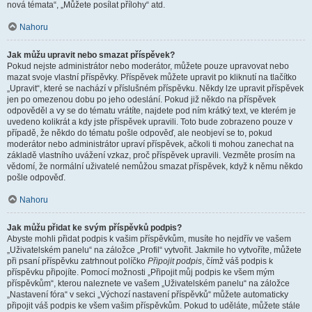
nová témata“, „Můžete posílat přílohy“ atd.
Nahoru
Jak můžu upravit nebo smazat příspěvek?
Pokud nejste administrátor nebo moderátor, můžete pouze upravovat nebo
mazat svoje vlastní příspěvky. Příspěvek můžete upravit po kliknutí na tlačítko
„Upravit“, které se nachází v příslušném příspěvku. Někdy lze upravit příspěvek
jen po omezenou dobu po jeho odeslání. Pokud již někdo na příspěvek
odpověděl a vy se do tématu vrátíte, najdete pod ním krátký text, ve kterém je
uvedeno kolikrát a kdy jste příspěvek upravili. Toto bude zobrazeno pouze v
případě, že někdo do tématu pošle odpověď, ale neobjeví se to, pokud
moderátor nebo administrátor upraví příspěvek, ačkoli ti mohou zanechat na
základě vlastního uvážení vzkaz, proč příspěvek upravili. Vezměte prosím na
vědomí, že normální uživatelé nemůžou smazat příspěvek, když k němu někdo
pošle odpověď.
Nahoru
Jak můžu přidat ke svým příspěvků podpis?
Abyste mohli přidat podpis k vašim příspěvkům, musíte ho nejdřív ve vašem
„Uživatelském panelu“ na záložce „Profil“ vytvořit. Jakmile ho vytvoříte, můžete
při psaní příspěvku zatrhnout políčko
Připojit podpis
, čímž váš podpis k
příspěvku připojíte. Pomocí možnosti „Připojit můj podpis ke všem mým
příspěvkům“, kterou naleznete ve vašem „Uživatelském panelu“ na záložce
„Nastavení fóra“ v sekci „Výchozí nastavení příspěvků“ můžete automaticky
připojit váš podpis ke všem vašim příspěvkům. Pokud to uděláte, můžete stále