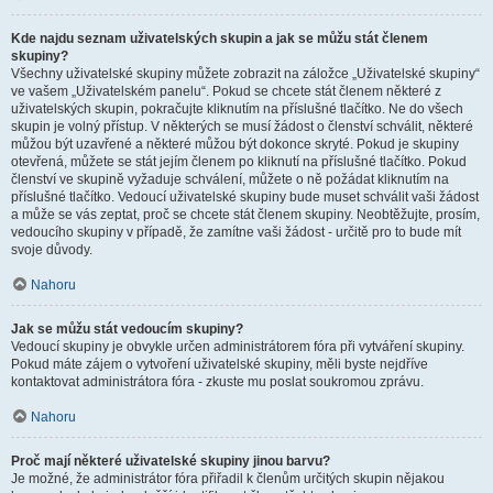
Kde najdu seznam uživatelských skupin a jak se můžu stát členem
skupiny?
Všechny uživatelské skupiny můžete zobrazit na záložce „Uživatelské skupiny“
ve vašem „Uživatelském panelu“. Pokud se chcete stát členem některé z
uživatelských skupin, pokračujte kliknutím na příslušné tlačítko. Ne do všech
skupin je volný přístup. V některých se musí žádost o členství schválit, některé
můžou být uzavřené a některé můžou být dokonce skryté. Pokud je skupiny
otevřená, můžete se stát jejím členem po kliknutí na příslušné tlačítko. Pokud
členství ve skupině vyžaduje schválení, můžete o ně požádat kliknutím na
příslušné tlačítko. Vedoucí uživatelské skupiny bude muset schválit vaši žádost
a může se vás zeptat, proč se chcete stát členem skupiny. Neobtěžujte, prosím,
vedoucího skupiny v případě, že zamítne vaši žádost - určitě pro to bude mít
svoje důvody.
Nahoru
Jak se můžu stát vedoucím skupiny?
Vedoucí skupiny je obvykle určen administrátorem fóra při vytváření skupiny.
Pokud máte zájem o vytvoření uživatelské skupiny, měli byste nejdříve
kontaktovat administrátora fóra - zkuste mu poslat soukromou zprávu.
Nahoru
Proč mají některé uživatelské skupiny jinou barvu?
Je možné, že administrátor fóra přiřadil k členům určitých skupin nějakou