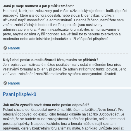
Jaká je moje hodnost a jak ji můžu změnit?
Hodnosti, které jsou zobrazeny pod vaším uživatelským jménem, indikují počet
příspěvků, které jste do fóra odeslali, nebo slouží k identifikaci určitých
uživatelů např. moderátorů a administrátorů. Obecně řečeno, nemůžete sami
změnit znění žádných hodností ve fóru, protože jsou nastaveny
administrátorem fóra. Prosím, nezatěžujte fórum zbytečným přispíváním jen
proto, abyste dosáhli vyšší hodnosti. Na většině fór to nebude tolerováno a
moderátor nebo administrátor jednoduše sníží váš počet příspěvků.
Nahoru
Když chci poslat e-mail uživateli fóra, musím se přihlásit?
Jen registrovaní uživatelé můžou posílat e-maily ostatním členům fóra přes
vestavěný formulář a to jen v případě, že administrátor tuto funkci povolil. Je to
z důvodu zabránění zneužití emailového systému anonymními uživateli.
Nahoru
Psaní příspěvků
Jak můžu vytvořit nové téma nebo poslat odpověď?
Pokud chcete do fóra poslat nové téma, klikněte na tlačítko „Nové téma“. Pro
odeslání odpovědi do existujícího tématu klikněte na tlačítko „Odpovědět“. Je
možné, že se budete muset zaregistrovat a přihlásit předtím, než budete moci
posílat příspěvky. Naspodu každého fóra a tématu můžete najít seznam
oprávnění, které v konkrétním fóru a tématu máte. Například: „Můžete posílat