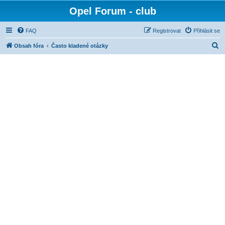
Opel Forum - club
FAQ
Registrovat
Přihlásit se
H
Obsah fóra
Často kladené otázky
l
e
d
a
t