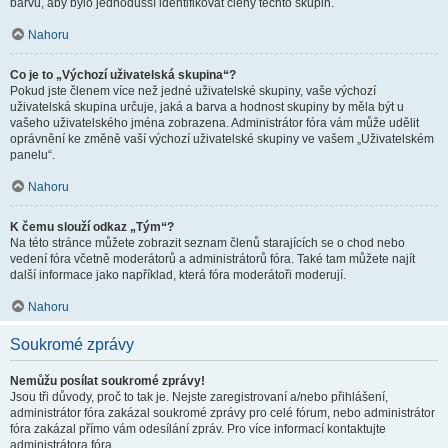
barvu, aby bylo jednodušší identifikovat členy těchto skupin.
Nahoru
Co je to „Výchozí uživatelská skupina“?
Pokud jste členem více než jedné uživatelské skupiny, vaše výchozí
uživatelská skupina určuje, jaká a barva a hodnost skupiny by měla být u
vašeho uživatelského jména zobrazena. Administrátor fóra vám může udělit
oprávnění ke změně vaší výchozí uživatelské skupiny ve vašem „Uživatelském
panelu“.
Nahoru
K čemu slouží odkaz „Tým“?
Na této stránce můžete zobrazit seznam členů starajících se o chod nebo
vedení fóra včetně moderátorů a administrátorů fóra. Také tam můžete najít
další informace jako například, která fóra moderátoři moderují.
Nahoru
Soukromé zprávy
Nemůžu posílat soukromé zprávy!
Jsou tři důvody, proč to tak je. Nejste zaregistrovaní a/nebo přihlášení,
administrátor fóra zakázal soukromé zprávy pro celé fórum, nebo administrátor
fóra zakázal přímo vám odesílání zpráv. Pro více informací kontaktujte
administrátora fóra.