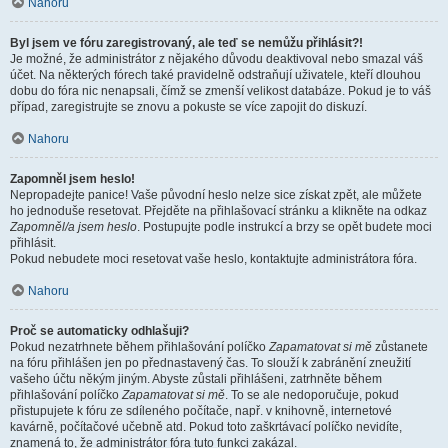
Nahoru
Byl jsem ve fóru zaregistrovaný, ale teď se nemůžu přihlásit?!
Je možné, že administrátor z nějakého důvodu deaktivoval nebo smazal váš
účet. Na některých fórech také pravidelně odstraňují uživatele, kteří dlouhou
dobu do fóra nic nenapsali, čímž se zmenší velikost databáze. Pokud je to váš
případ, zaregistrujte se znovu a pokuste se více zapojit do diskuzí.
Nahoru
Zapomněl jsem heslo!
Nepropadejte panice! Vaše původní heslo nelze sice získat zpět, ale můžete
ho jednoduše resetovat. Přejděte na přihlašovací stránku a klikněte na odkaz
Zapomněl/a jsem heslo
. Postupujte podle instrukcí a brzy se opět budete moci
přihlásit.
Pokud nebudete moci resetovat vaše heslo, kontaktujte administrátora fóra.
Nahoru
Proč se automaticky odhlašuji?
Pokud nezatrhnete během přihlašování políčko
Zapamatovat si mě
zůstanete
na fóru přihlášen jen po přednastavený čas. To slouží k zabránění zneužití
vašeho účtu někým jiným. Abyste zůstali přihlášeni, zatrhněte během
přihlašování políčko
Zapamatovat si mě
. To se ale nedoporučuje, pokud
přistupujete k fóru ze sdíleného počítače, např. v knihovně, internetové
kavárně, počítačové učebně atd. Pokud toto zaškrtávací políčko nevidíte,
znamená to, že administrátor fóra tuto funkci zakázal.