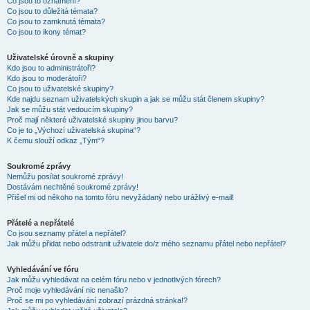
Co jsou to oznámení?
Co jsou to důležitá témata?
Co jsou to zamknutá témata?
Co jsou to ikony témat?
Uživatelské úrovně a skupiny
Kdo jsou to administrátoři?
Kdo jsou to moderátoři?
Co jsou to uživatelské skupiny?
Kde najdu seznam uživatelských skupin a jak se můžu stát členem skupiny?
Jak se můžu stát vedoucím skupiny?
Proč mají některé uživatelské skupiny jinou barvu?
Co je to „Výchozí uživatelská skupina“?
K čemu slouží odkaz „Tým“?
Soukromé zprávy
Nemůžu posílat soukromé zprávy!
Dostávám nechtěné soukromé zprávy!
Přišel mi od někoho na tomto fóru nevyžádaný nebo urážlivý e-mail!
Přátelé a nepřátelé
Co jsou seznamy přátel a nepřátel?
Jak můžu přidat nebo odstranit uživatele do/z mého seznamu přátel nebo nepřátel?
Vyhledávání ve fóru
Jak můžu vyhledávat na celém fóru nebo v jednotlivých fórech?
Proč moje vyhledávání nic nenašlo?
Proč se mi po vyhledávání zobrazí prázdná stránka!?