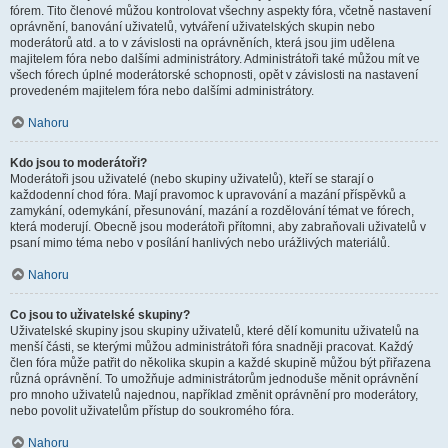
fórem. Tito členové můžou kontrolovat všechny aspekty fóra, včetně nastavení
oprávnění, banování uživatelů, vytváření uživatelských skupin nebo
moderátorů atd. a to v závislosti na oprávněních, která jsou jim udělena
majitelem fóra nebo dalšími administrátory. Administrátoři také můžou mít ve
všech fórech úplné moderátorské schopnosti, opět v závislosti na nastavení
provedeném majitelem fóra nebo dalšími administrátory.
Nahoru
Kdo jsou to moderátoři?
Moderátoři jsou uživatelé (nebo skupiny uživatelů), kteří se starají o
každodenní chod fóra. Mají pravomoc k upravování a mazání příspěvků a
zamykání, odemykání, přesunování, mazání a rozdělování témat ve fórech,
která moderují. Obecně jsou moderátoři přítomni, aby zabraňovali uživatelů v
psaní mimo téma nebo v posílání hanlivých nebo urážlivých materiálů.
Nahoru
Co jsou to uživatelské skupiny?
Uživatelské skupiny jsou skupiny uživatelů, které dělí komunitu uživatelů na
menší části, se kterými můžou administrátoři fóra snadněji pracovat. Každý
člen fóra může patřit do několika skupin a každé skupině můžou být přiřazena
různá oprávnění. To umožňuje administrátorům jednoduše měnit oprávnění
pro mnoho uživatelů najednou, například změnit oprávnění pro moderátory,
nebo povolit uživatelům přístup do soukromého fóra.
Nahoru