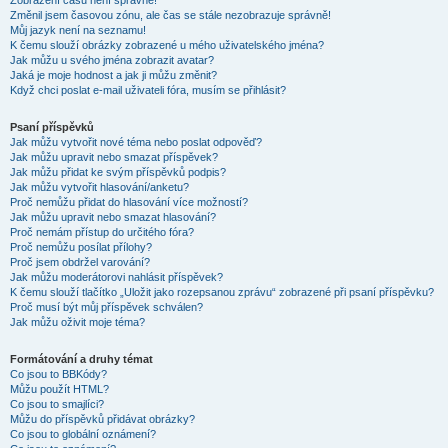
Zobrazení časů není správné!
Změnil jsem časovou zónu, ale čas se stále nezobrazuje správně!
Můj jazyk není na seznamu!
K čemu slouží obrázky zobrazené u mého uživatelského jména?
Jak můžu u svého jména zobrazit avatar?
Jaká je moje hodnost a jak ji můžu změnit?
Když chci poslat e-mail uživateli fóra, musím se přihlásit?
Psaní příspěvků
Jak můžu vytvořit nové téma nebo poslat odpověď?
Jak můžu upravit nebo smazat příspěvek?
Jak můžu přidat ke svým příspěvků podpis?
Jak můžu vytvořit hlasování/anketu?
Proč nemůžu přidat do hlasování více možností?
Jak můžu upravit nebo smazat hlasování?
Proč nemám přístup do určitého fóra?
Proč nemůžu posílat přílohy?
Proč jsem obdržel varování?
Jak můžu moderátorovi nahlásit příspěvek?
K čemu slouží tlačítko „Uložit jako rozepsanou zprávu“ zobrazené při psaní příspěvku?
Proč musí být můj příspěvek schválen?
Jak můžu oživit moje téma?
Formátování a druhy témat
Co jsou to BBKódy?
Můžu použít HTML?
Co jsou to smajlíci?
Můžu do příspěvků přidávat obrázky?
Co jsou to globální oznámení?