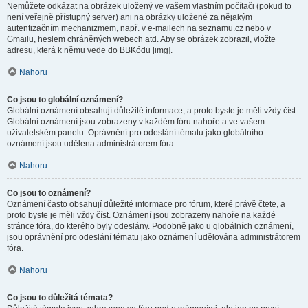
Nemůžete odkázat na obrázek uložený ve vašem vlastním počítači (pokud to
není veřejně přístupný server) ani na obrázky uložené za nějakým
autentizačním mechanizmem, např. v e-mailech na seznamu.cz nebo v
Gmailu, heslem chráněných webech atd. Aby se obrázek zobrazil, vložte
adresu, která k němu vede do BBKódu [img].
Nahoru
Co jsou to globální oznámení?
Globální oznámení obsahují důležité informace, a proto byste je měli vždy číst.
Globální oznámení jsou zobrazeny v každém fóru nahoře a ve vašem
uživatelském panelu. Oprávnění pro odeslání tématu jako globálního
oznámení jsou udělena administrátorem fóra.
Nahoru
Co jsou to oznámení?
Oznámení často obsahují důležité informace pro fórum, které právě čtete, a
proto byste je měli vždy číst. Oznámení jsou zobrazeny nahoře na každé
stránce fóra, do kterého byly odeslány. Podobně jako u globálních oznámení,
jsou oprávnění pro odeslání tématu jako oznámení udělována administrátorem
fóra.
Nahoru
Co jsou to důležitá témata?