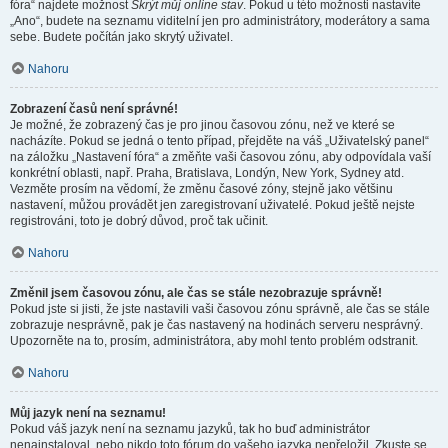
fóra“ najdete možnost
Skrýt můj online stav
. Pokud u této možnosti nastavíte
„Ano“, budete na seznamu viditelní jen pro administrátory, moderátory a sama
sebe. Budete počítán jako skrytý uživatel.
Nahoru
Zobrazení časů není správné!
Je možné, že zobrazený čas je pro jinou časovou zónu, než ve které se
nacházíte. Pokud se jedná o tento případ, přejděte na váš „Uživatelský panel“
na záložku „Nastavení fóra“ a změňte vaši časovou zónu, aby odpovídala vaší
konkrétní oblasti, např. Praha, Bratislava, Londýn, New York, Sydney atd.
Vezměte prosím na vědomí, že změnu časové zóny, stejně jako většinu
nastavení, můžou provádět jen zaregistrovaní uživatelé. Pokud ještě nejste
registrováni, toto je dobrý důvod, proč tak učinit.
Nahoru
Změnil jsem časovou zónu, ale čas se stále nezobrazuje správně!
Pokud jste si jisti, že jste nastavili vaši časovou zónu správně, ale čas se stále
zobrazuje nesprávně, pak je čas nastavený na hodinách serveru nesprávný.
Upozorněte na to, prosím, administrátora, aby mohl tento problém odstranit.
Nahoru
Můj jazyk není na seznamu!
Pokud váš jazyk není na seznamu jazyků, tak ho buď administrátor
nenainstaloval, nebo nikdo toto fórum do vašeho jazyka nepřeložil. Zkuste se