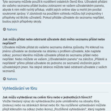
Tyto seznamy můžete použít k rozdělení ostatních členů fóra. Uživatelé přidáni
do vašeho seznamu přátel budou zobrazeni ve vašem uživatelském panelu,
abyste k nim měli rychlý přístup, viděli jejich online stav a mohli jim posílat
soukromé zprávy. V závislosti na použitém vzhledu můžou být zvýrazněny i
příspěvky od těchto uživatelů. Pokud přidáte uživatele do seznamu nepřátel,
budou jejich příspěvky skryty.
Nahoru
Jak můžu přidat nebo odstranit uživatele do/z mého seznamu přátel nebo
nepřátel?
Uživatele můžete přidat do vašeho seznamu dvěma způsoby. Po kliknutí na
jméno uživatele se dostanete na stránku s profilem uživatele, kde najdete
odkaz, pomocí kterého můžete uživatele přidat do seznamu přátel nebo
nepřátel. Nebo můžete ve vašem „Uživatelském panelu“ na záložce „Přátelé a
nepřátelé“ přímo přidat uživatele do jednoho ze seznamů vložením jejich
uživatelských jmen. Na stejné stránce můžete také odstranit uživatele z vašich
seznamů.
Nahoru
Vyhledávání ve fóru
Jak můžu vyhledávat na celém fóru nebo v jednotlivých fórech?
Vložte hledaný výraz do vyhledávacího pole umístěného na obsahu fóra
(indexu) nebo na stránkách témat nebo fór. Na rozšířené vyhledávání můžete
přejít kliknutím na odkaz (nebo ikonu) „Rozšířené vyhledávání“, který najdete