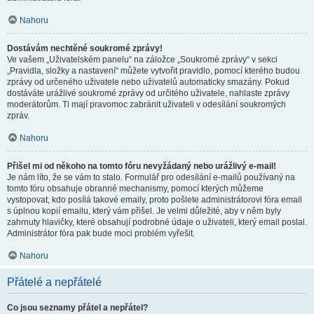
Nahoru
Dostávám nechtěné soukromé zprávy!
Ve vašem „Uživatelském panelu“ na záložce „Soukromé zprávy“ v sekci
„Pravidla, složky a nastavení“ můžete vytvořit pravidlo, pomocí kterého budou
zprávy od určeného uživatele nebo uživatelů automaticky smazány. Pokud
dostáváte urážlivé soukromé zprávy od určitého uživatele, nahlaste zprávy
moderátorům. Ti mají pravomoc zabránit uživateli v odesílání soukromých
zpráv.
Nahoru
Přišel mi od někoho na tomto fóru nevyžádaný nebo urážlivý e-mail!
Je nám líto, že se vám to stalo. Formulář pro odesílání e-mailů používaný na
tomto fóru obsahuje obranné mechanismy, pomocí kterých můžeme
vystopovat, kdo posílá takové emaily, proto pošlete administrátorovi fóra email
s úplnou kopií emailu, který vám přišel. Je velmi důležité, aby v něm byly
zahrnuty hlavičky, které obsahují podrobné údaje o uživateli, který email poslal.
Administrátor fóra pak bude moci problém vyřešit.
Nahoru
Přátelé a nepřátelé
Co jsou seznamy přátel a nepřátel?