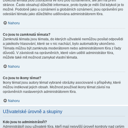
Důležitá témata jsou zobrazena ve fóru pod oznámeními, ale jen na první
stránce. Často obsahují důležité informace, proto byste je měli číst kdykoli je to
možné. Podobně jako u oznámení a globálních oznámení, jsou oprávnění pro
odeslání tématu jako důležitého udělována administrátorem fóra.
Nahoru
Co jsou to zamknutá témata?
Zamknutá témata jsou témata, do kterých uživatelé nemůžou posílat odpovědi
a jakékoliv hlasování, které se v nic nachází, bylo automaticky ukončeno.
Témata můžou být zamknuta moderátorem nebo administrátorem fóra z řady
důvodů. V závislosti na oprávněních, které vám udělil administrátor fóra,
můžete také mít možnost zamykat vlastní témata.
Nahoru
Co jsou to ikony témat?
Ikony témat jsou autory témat vybrané obrázky asociované s příspěvky, které
můžou indikovat jejich obsah. Možnost používat ikony témat závisí na
oprávněních nastavených administrátorem fóra.
Nahoru
Uživatelské úrovně a skupiny
Kdo jsou to administrátoři?
Administrátoři jsou uživatelé fóra, kteří mají nejvyšší úroveň kontroly nad celým