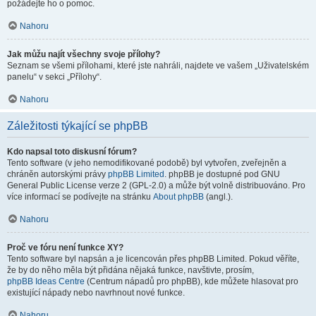
požádejte ho o pomoc.
Nahoru
Jak můžu najít všechny svoje přílohy?
Seznam se všemi přílohami, které jste nahráli, najdete ve vašem „Uživatelském
panelu“ v sekci „Přílohy“.
Nahoru
Záležitosti týkající se phpBB
Kdo napsal toto diskusní fórum?
Tento software (v jeho nemodifikované podobě) byl vytvořen, zveřejněn a
chráněn autorskými právy
phpBB Limited
. phpBB je dostupné pod GNU
General Public License verze 2 (GPL-2.0) a může být volně distribuováno. Pro
více informací se podívejte na stránku
About phpBB
(angl.).
Nahoru
Proč ve fóru není funkce XY?
Tento software byl napsán a je licencován přes phpBB Limited. Pokud věříte,
že by do něho měla být přidána nějaká funkce, navštivte, prosím,
phpBB Ideas Centre
(Centrum nápadů pro phpBB), kde můžete hlasovat pro
existující nápady nebo navrhnout nové funkce.
Nahoru