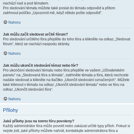
nachází nad a pod tématem.
Pro sledování tématu můžete také poslat do tématu odpověď a přitom
zatrhnout políčko „Upozornit mě, když někdo pošle odpověď“.
Nahoru
Jak můžu začít sledovat určité fórum?
Pro sledování určitého fóra přejděte do toho fóra a klikněte na odkaz „Sledovat
fórum“, který se nachází naspodu stránky.
Nahoru
Jak můžu ukončit sledování témat nebo fór?
Pro ukončení sledování tématu nebo fóra přejděte ve vašem „Uživatelském
panelu“ na „Sledovaná fóra a témata“, zatrhněte témata a fóra, která nechcete
nadále sledovat a klikněte na tlačítko „Ukončit sledování označených“. Můžete
také kliknout v tématu na odkaz „Ukončit sledování tématu“ nebo ve fóru na
odkaz „Ukončit sledování fóra“.
Nahoru
Přílohy
Jaké přílohy jsou na tomto fóru povoleny?
Každý administrátor fóra může povolit nebo zakázat určité typy příloh. Pokud si
nejste jisti, jaké přílohy můžete nahrát, kontaktujte administrátora fóra a