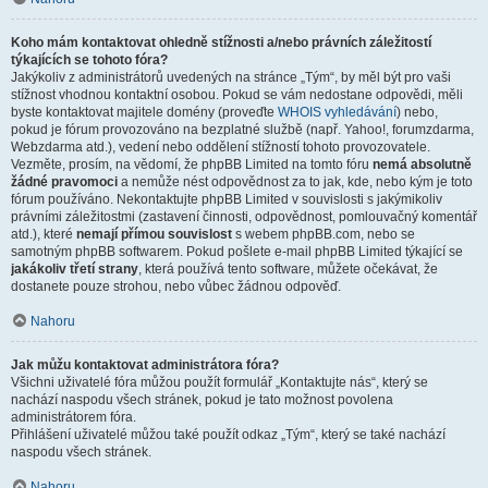
Koho mám kontaktovat ohledně stížnosti a/nebo právních záležitostí
týkajících se tohoto fóra?
Jakýkoliv z administrátorů uvedených na stránce „Tým“, by měl být pro vaši
stížnost vhodnou kontaktní osobou. Pokud se vám nedostane odpovědi, měli
byste kontaktovat majitele domény (proveďte
WHOIS vyhledávání
) nebo,
pokud je fórum provozováno na bezplatné službě (např. Yahoo!, forumzdarma,
Webzdarma atd.), vedení nebo oddělení stížností tohoto provozovatele.
Vezměte, prosím, na vědomí, že phpBB Limited na tomto fóru
nemá absolutně
žádné pravomoci
a nemůže nést odpovědnost za to jak, kde, nebo kým je toto
fórum používáno. Nekontaktujte phpBB Limited v souvislosti s jakýmikoliv
právními záležitostmi (zastavení činnosti, odpovědnost, pomlouvačný komentář
atd.), které
nemají přímou souvislost
s webem phpBB.com, nebo se
samotným phpBB softwarem. Pokud pošlete e-mail phpBB Limited týkající se
jakákoliv třetí strany
, která používá tento software, můžete očekávat, že
dostanete pouze strohou, nebo vůbec žádnou odpověď.
Nahoru
Jak můžu kontaktovat administrátora fóra?
Všichni uživatelé fóra můžou použít formulář „Kontaktujte nás“, který se
nachází naspodu všech stránek, pokud je tato možnost povolena
administrátorem fóra.
Přihlášení uživatelé můžou také použít odkaz „Tým“, který se také nachází
naspodu všech stránek.
Nahoru