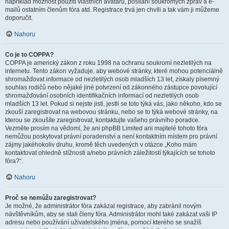
například možnost použití vlastních avatarů, posílání soukromých zpráv a e-
mailů ostatním členům fóra atd. Registrace trvá jen chvíli a tak vám ji můžeme
doporučit.
Nahoru
Co je to COPPA?
COPPA je americký zákon z roku 1998 na ochranu soukromí nezletilých na
internetu. Tento zákon vyžaduje, aby webové stránky, které mohou potenciálně
shromažďovat informace od nezletilých osob mladších 13 let, získaly písemný
souhlas rodičů nebo nějaké jiné potvrzení od zákonného zástupce povolující
shromažďování osobních identifikačních informací od nezletilých osob
mladších 13 let. Pokud si nejste jisti, jestli se toto týká vás, jako někoho, kdo se
zkouší zaregistrovat na webovou stránku, nebo se to týká webové stránky, na
kterou se zkoušíte zaregistrovat, kontaktujte vašeho právního poradce.
Vezměte prosím na vědomí, že ani phpBB Limited ani majitelé tohoto fóra
nemůžou poskytovat právní poradenství a není kontaktním místem pro právní
zájmy jakéhokoliv druhu, kromě těch uvedených v otázce „Koho mám
kontaktovat ohledně stížnosti a/nebo právních záležitostí týkajících se tohoto
fóra?“.
Nahoru
Proč se nemůžu zaregistrovat?
Je možné, že administrátor fóra zakázal registrace, aby zabránil novým
návštěvníkům, aby se stali členy fóra. Administrátor mohl také zakázat vaši IP
adresu nebo používání uživatelského jména, pomocí kterého se snažíš