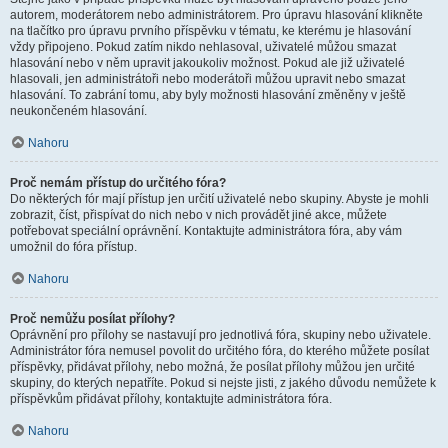
autorem, moderátorem nebo administrátorem. Pro úpravu hlasování klikněte
na tlačítko pro úpravu prvního příspěvku v tématu, ke kterému je hlasování
vždy připojeno. Pokud zatím nikdo nehlasoval, uživatelé můžou smazat
hlasování nebo v něm upravit jakoukoliv možnost. Pokud ale již uživatelé
hlasovali, jen administrátoři nebo moderátoři můžou upravit nebo smazat
hlasování. To zabrání tomu, aby byly možnosti hlasování změněny v ještě
neukončeném hlasování.
Nahoru
Proč nemám přístup do určitého fóra?
Do některých fór mají přístup jen určití uživatelé nebo skupiny. Abyste je mohli
zobrazit, číst, přispívat do nich nebo v nich provádět jiné akce, můžete
potřebovat speciální oprávnění. Kontaktujte administrátora fóra, aby vám
umožnil do fóra přístup.
Nahoru
Proč nemůžu posílat přílohy?
Oprávnění pro přílohy se nastavují pro jednotlivá fóra, skupiny nebo uživatele.
Administrátor fóra nemusel povolit do určitého fóra, do kterého můžete posílat
příspěvky, přidávat přílohy, nebo možná, že posílat přílohy můžou jen určité
skupiny, do kterých nepatříte. Pokud si nejste jisti, z jakého důvodu nemůžete k
příspěvkům přidávat přílohy, kontaktujte administrátora fóra.
Nahoru