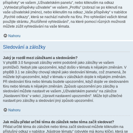
příspěvky“ ve vašem „Uživatelském panelu“, nebo kliknutím na odkaz
„Vyhledat příspěvky uživatele“ ve vašem „Profilu“ (zobrazí se po kliknutí na
vaše uživatelské jméno), nebo kliknutím na odkaz „Vaše příspěvky“ v nabídce
„Rychlé odkazy“, která se nachází nahoře na fóru. Pro vyhledání vašich témat
použijte stránku „Rozšířené vyhledávání“, na které pomocí různých možnosti
můžete zúžit vyhledávání na vaše témata.
Nahoru
Sledování a záložky
Jaký je rozdíl mezi záložkami a sledováním?
V phpBB 3.0 fungovali záložky velmi podobně jako záložky ve vašem
prohlížeči. Nebyli jste upozorněni, když došlo v tématu k nějakým změnám. V
phpBB 3.1 se záložky chovají stejně jako sledování tématu, což znamená, že
můžete být upozorněni, když v tématu v záložkách dojde k nějakým změnám.
Při sledování fóra nebo tématu budete upozorněni, když dojde ve sledovaném
fóru nebo tématu k nějakým změnám. Způsob upozornění pro záložky a
sledování můžete nastavit ve vašem „Uživatelském panelu“ na záložce
„Nastavení fóra“ v sekci „Upravit nastavení upozornění“. Může být užitečné
nastavit pro záložky a sledování jiný způsob upozornění.
Nahoru
Jak můžu přidat určité téma do záložek nebo téma začít sledovat?
Přidat určité téma do záložek nebo téma začít sledovat můžete kliknutím na
příslušný odkaz v nabídce „Nástroje tématu“ (obvykle má ikonu klíče), která se