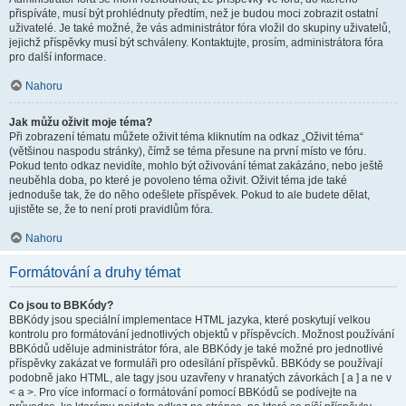
přispíváte, musí být prohlédnuty předtím, než je budou moci zobrazit ostatní
uživatelé. Je také možné, že vás administrátor fóra vložil do skupiny uživatelů,
jejichž příspěvky musí být schváleny. Kontaktujte, prosím, administrátora fóra
pro další informace.
Nahoru
Jak můžu oživit moje téma?
Při zobrazení tématu můžete oživit téma kliknutím na odkaz „Oživit téma“
(většinou naspodu stránky), čímž se téma přesune na první místo ve fóru.
Pokud tento odkaz nevidíte, mohlo být oživování témat zakázáno, nebo ještě
neuběhla doba, po které je povoleno téma oživit. Oživit téma jde také
jednoduše tak, že do něho odešlete příspěvek. Pokud to ale budete dělat,
ujistěte se, že to není proti pravidlům fóra.
Nahoru
Formátování a druhy témat
Co jsou to BBKódy?
BBKódy jsou speciální implementace HTML jazyka, které poskytují velkou
kontrolu pro formátování jednotlivých objektů v příspěvcích. Možnost používání
BBKódů uděluje administrátor fóra, ale BBKódy je také možné pro jednotlivé
příspěvky zakázat ve formuláři pro odesílání příspěvků. BBKódy se používají
podobně jako HTML, ale tagy jsou uzavřeny v hranatých závorkách [ a ] a ne v
< a >. Pro více informací o formátování pomocí BBKódů se podívejte na