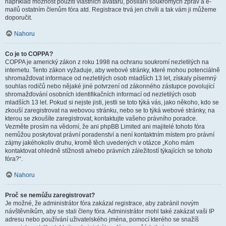
například možnost použití vlastních avatarů, posílání soukromých zpráv a e-
mailů ostatním členům fóra atd. Registrace trvá jen chvíli a tak vám ji můžeme
doporučit.
Nahoru
Co je to COPPA?
COPPA je americký zákon z roku 1998 na ochranu soukromí nezletilých na
internetu. Tento zákon vyžaduje, aby webové stránky, které mohou potenciálně
shromažďovat informace od nezletilých osob mladších 13 let, získaly písemný
souhlas rodičů nebo nějaké jiné potvrzení od zákonného zástupce povolující
shromažďování osobních identifikačních informací od nezletilých osob
mladších 13 let. Pokud si nejste jisti, jestli se toto týká vás, jako někoho, kdo se
zkouší zaregistrovat na webovou stránku, nebo se to týká webové stránky, na
kterou se zkoušíte zaregistrovat, kontaktujte vašeho právního poradce.
Vezměte prosím na vědomí, že ani phpBB Limited ani majitelé tohoto fóra
nemůžou poskytovat právní poradenství a není kontaktním místem pro právní
zájmy jakéhokoliv druhu, kromě těch uvedených v otázce „Koho mám
kontaktovat ohledně stížnosti a/nebo právních záležitostí týkajících se tohoto
fóra?“.
Nahoru
Proč se nemůžu zaregistrovat?
Je možné, že administrátor fóra zakázal registrace, aby zabránil novým
návštěvníkům, aby se stali členy fóra. Administrátor mohl také zakázat vaši IP
adresu nebo používání uživatelského jména, pomocí kterého se snažíš