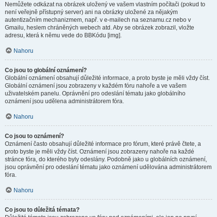
Nemůžete odkázat na obrázek uložený ve vašem vlastním počítači (pokud to
není veřejně přístupný server) ani na obrázky uložené za nějakým
autentizačním mechanizmem, např. v e-mailech na seznamu.cz nebo v
Gmailu, heslem chráněných webech atd. Aby se obrázek zobrazil, vložte
adresu, která k němu vede do BBKódu [img].
Nahoru
Co jsou to globální oznámení?
Globální oznámení obsahují důležité informace, a proto byste je měli vždy číst.
Globální oznámení jsou zobrazeny v každém fóru nahoře a ve vašem
uživatelském panelu. Oprávnění pro odeslání tématu jako globálního
oznámení jsou udělena administrátorem fóra.
Nahoru
Co jsou to oznámení?
Oznámení často obsahují důležité informace pro fórum, které právě čtete, a
proto byste je měli vždy číst. Oznámení jsou zobrazeny nahoře na každé
stránce fóra, do kterého byly odeslány. Podobně jako u globálních oznámení,
jsou oprávnění pro odeslání tématu jako oznámení udělována administrátorem
fóra.
Nahoru
Co jsou to důležitá témata?