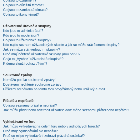
Co jsou to oznámení?
Co jsou to důležitá témata?
Co jsou to zamknutá témata?
Co jsou to ikony témat?
Uživatelské úrovně a skupiny
Kdo jsou to administrátoři?
Kdo jsou to moderátoři?
Co jsou to uživatelské skupiny?
Kde najdu seznam uživatelských skupin a jak se můžu stát členem skupiny?
Jak se můžu stát vedoucím skupiny?
Proč mají některé uživatelské skupiny jinou barvu?
Co je to „Výchozí uživatelská skupina“?
K čemu slouží odkaz „Tým“?
Soukromé zprávy
Nemůžu posílat soukromé zprávy!
Dostávám nechtěné soukromé zprávy!
Přišel mi od někoho na tomto fóru nevyžádaný nebo urážlivý e-mail!
Přátelé a nepřátelé
Co jsou seznamy přátel a nepřátel?
Jak můžu přidat nebo odstranit uživatele do/z mého seznamu přátel nebo nepřátel?
Vyhledávání ve fóru
Jak můžu vyhledávat na celém fóru nebo v jednotlivých fórech?
Proč moje vyhledávání nic nenašlo?
Proč se mi po vyhledávání zobrazí prázdná stránka!?