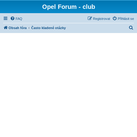
Opel Forum - club
FAQ
Registrovat
Přihlásit se
H
Obsah fóra
Často kladené otázky
l
e
d
a
t