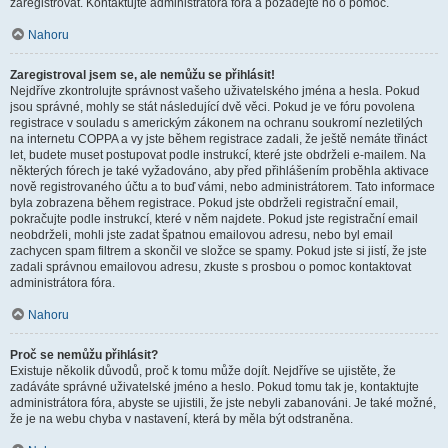
zaregistrovat. Kontaktujte administrátora fóra a požádejte ho o pomoc.
Nahoru
Zaregistroval jsem se, ale nemůžu se přihlásit!
Nejdříve zkontrolujte správnost vašeho uživatelského jména a hesla. Pokud
jsou správné, mohly se stát následující dvě věci. Pokud je ve fóru povolena
registrace v souladu s americkým zákonem na ochranu soukromí nezletilých
na internetu COPPA a vy jste během registrace zadali, že ještě nemáte třináct
let, budete muset postupovat podle instrukcí, které jste obdrželi e-mailem. Na
některých fórech je také vyžadováno, aby před přihlášením proběhla aktivace
nově registrovaného účtu a to buď vámi, nebo administrátorem. Tato informace
byla zobrazena během registrace. Pokud jste obdrželi registrační email,
pokračujte podle instrukcí, které v něm najdete. Pokud jste registrační email
neobdrželi, mohli jste zadat špatnou emailovou adresu, nebo byl email
zachycen spam filtrem a skončil ve složce se spamy. Pokud jste si jistí, že jste
zadali správnou emailovou adresu, zkuste s prosbou o pomoc kontaktovat
administrátora fóra.
Nahoru
Proč se nemůžu přihlásit?
Existuje několik důvodů, proč k tomu může dojít. Nejdříve se ujistěte, že
zadáváte správné uživatelské jméno a heslo. Pokud tomu tak je, kontaktujte
administrátora fóra, abyste se ujistili, že jste nebyli zabanováni. Je také možné,
že je na webu chyba v nastavení, která by měla být odstraněna.