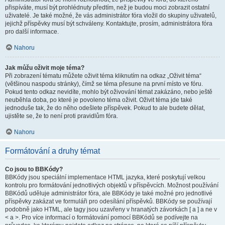
přispíváte, musí být prohlédnuty předtím, než je budou moci zobrazit ostatní
uživatelé. Je také možné, že vás administrátor fóra vložil do skupiny uživatelů,
jejichž příspěvky musí být schváleny. Kontaktujte, prosím, administrátora fóra
pro další informace.
Nahoru
Jak můžu oživit moje téma?
Při zobrazení tématu můžete oživit téma kliknutím na odkaz „Oživit téma“
(většinou naspodu stránky), čímž se téma přesune na první místo ve fóru.
Pokud tento odkaz nevidíte, mohlo být oživování témat zakázáno, nebo ještě
neuběhla doba, po které je povoleno téma oživit. Oživit téma jde také
jednoduše tak, že do něho odešlete příspěvek. Pokud to ale budete dělat,
ujistěte se, že to není proti pravidlům fóra.
Nahoru
Formátování a druhy témat
Co jsou to BBKódy?
BBKódy jsou speciální implementace HTML jazyka, které poskytují velkou
kontrolu pro formátování jednotlivých objektů v příspěvcích. Možnost používání
BBKódů uděluje administrátor fóra, ale BBKódy je také možné pro jednotlivé
příspěvky zakázat ve formuláři pro odesílání příspěvků. BBKódy se používají
podobně jako HTML, ale tagy jsou uzavřeny v hranatých závorkách [ a ] a ne v
< a >. Pro více informací o formátování pomocí BBKódů se podívejte na