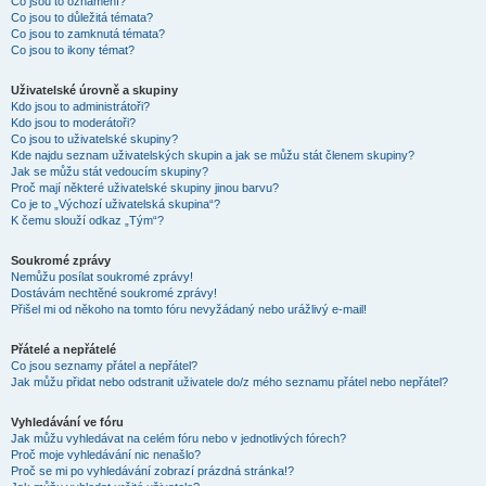
Co jsou to oznámení?
Co jsou to důležitá témata?
Co jsou to zamknutá témata?
Co jsou to ikony témat?
Uživatelské úrovně a skupiny
Kdo jsou to administrátoři?
Kdo jsou to moderátoři?
Co jsou to uživatelské skupiny?
Kde najdu seznam uživatelských skupin a jak se můžu stát členem skupiny?
Jak se můžu stát vedoucím skupiny?
Proč mají některé uživatelské skupiny jinou barvu?
Co je to „Výchozí uživatelská skupina“?
K čemu slouží odkaz „Tým“?
Soukromé zprávy
Nemůžu posílat soukromé zprávy!
Dostávám nechtěné soukromé zprávy!
Přišel mi od někoho na tomto fóru nevyžádaný nebo urážlivý e-mail!
Přátelé a nepřátelé
Co jsou seznamy přátel a nepřátel?
Jak můžu přidat nebo odstranit uživatele do/z mého seznamu přátel nebo nepřátel?
Vyhledávání ve fóru
Jak můžu vyhledávat na celém fóru nebo v jednotlivých fórech?
Proč moje vyhledávání nic nenašlo?
Proč se mi po vyhledávání zobrazí prázdná stránka!?