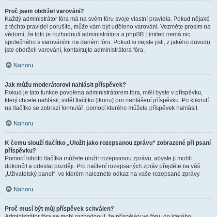
Proč jsem obdržel varování?
Každý administrátor fóra má na svém fóru svoje vlastní pravidla. Pokud nějaké
z těchto pravidel porušíte, může vám být uděleno varování. Vezměte prosím na
vědomí, že toto je rozhodnutí administrátora a phpBB Limited nemá nic
společného s varováními na daném fóru. Pokud si nejste jisti, z jakého důvodu
jste obdrželi varování, kontaktujte administrátora fóra.
Nahoru
Jak můžu moderátorovi nahlásit příspěvek?
Pokud je tato funkce povolena administrátorem fóra, měli byste v příspěvku,
který chcete nahlásit, vidět tlačítko (ikonu) pro nahlášení příspěvku. Po kliknutí
na tlačítko se zobrazí formulář, pomocí kterého můžete příspěvek nahlásit.
Nahoru
K čemu slouží tlačítko „Uložit jako rozepsanou zprávu“ zobrazené při psaní
příspěvku?
Pomocí tohoto tlačítka můžete uložit rozepsanou zprávu, abyste ji mohli
dokončit a odeslat později. Pro načtení rozepsaných zpráv přejděte na váš
„Uživatelský panel“, ve kterém naleznete odkaz na vaše rozepsané zprávy.
Nahoru
Proč musí být můj příspěvek schválen?
Administrátor fóra se mohl rozhodnout, že příspěvky ve fóru, do kterého