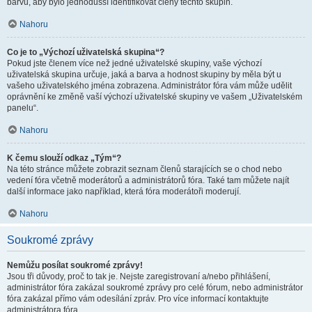
barvu, aby bylo jednodušší identifikovat členy těchto skupin.
Nahoru
Co je to „Výchozí uživatelská skupina“?
Pokud jste členem více než jedné uživatelské skupiny, vaše výchozí
uživatelská skupina určuje, jaká a barva a hodnost skupiny by měla být u
vašeho uživatelského jména zobrazena. Administrátor fóra vám může udělit
oprávnění ke změně vaší výchozí uživatelské skupiny ve vašem „Uživatelském
panelu“.
Nahoru
K čemu slouží odkaz „Tým“?
Na této stránce můžete zobrazit seznam členů starajících se o chod nebo
vedení fóra včetně moderátorů a administrátorů fóra. Také tam můžete najít
další informace jako například, která fóra moderátoři moderují.
Nahoru
Soukromé zprávy
Nemůžu posílat soukromé zprávy!
Jsou tři důvody, proč to tak je. Nejste zaregistrovaní a/nebo přihlášení,
administrátor fóra zakázal soukromé zprávy pro celé fórum, nebo administrátor
fóra zakázal přímo vám odesílání zpráv. Pro více informací kontaktujte
administrátora fóra.