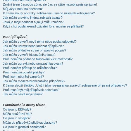
Zobrazení časů není správné!
Změnil jsem časovou zónu, ale čas se stále nezobrazuje správně!
Můj jazyk není na seznamu!
K čemu slouží obrázky zobrazené u mého uživatelského jména?
Jak můžu u svého jména zobrazit avatar?
Jaká je moje hodnost a jak ji můžu změnit?
Když chci poslat e-mail uživateli fóra, musím se přihlásit?
Psaní příspěvků
Jak můžu vytvořit nové téma nebo poslat odpověď?
Jak můžu upravit nebo smazat příspěvek?
Jak můžu přidat ke svým příspěvků podpis?
Jak můžu vytvořit hlasování/anketu?
Proč nemůžu přidat do hlasování více možností?
Jak můžu upravit nebo smazat hlasování?
Proč nemám přístup do určitého fóra?
Proč nemůžu posílat přílohy?
Proč jsem obdržel varování?
Jak můžu moderátorovi nahlásit příspěvek?
K čemu slouží tlačítko „Uložit jako rozepsanou zprávu“ zobrazené při psaní příspěvku?
Proč musí být můj příspěvek schválen?
Jak můžu oživit moje téma?
Formátování a druhy témat
Co jsou to BBKódy?
Můžu použít HTML?
Co jsou to smajlíci?
Můžu do příspěvků přidávat obrázky?
Co jsou to globální oznámení?