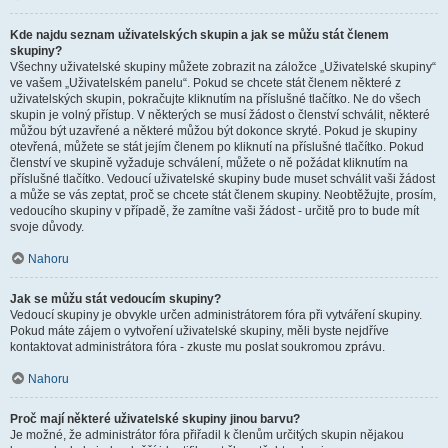
Kde najdu seznam uživatelských skupin a jak se můžu stát členem
skupiny?
Všechny uživatelské skupiny můžete zobrazit na záložce „Uživatelské skupiny“
ve vašem „Uživatelském panelu“. Pokud se chcete stát členem některé z
uživatelských skupin, pokračujte kliknutím na příslušné tlačítko. Ne do všech
skupin je volný přístup. V některých se musí žádost o členství schválit, některé
můžou být uzavřené a některé můžou být dokonce skryté. Pokud je skupiny
otevřená, můžete se stát jejím členem po kliknutí na příslušné tlačítko. Pokud
členství ve skupině vyžaduje schválení, můžete o ně požádat kliknutím na
příslušné tlačítko. Vedoucí uživatelské skupiny bude muset schválit vaši žádost
a může se vás zeptat, proč se chcete stát členem skupiny. Neobtěžujte, prosím,
vedoucího skupiny v případě, že zamítne vaši žádost - určitě pro to bude mít
svoje důvody.
Nahoru
Jak se můžu stát vedoucím skupiny?
Vedoucí skupiny je obvykle určen administrátorem fóra při vytváření skupiny.
Pokud máte zájem o vytvoření uživatelské skupiny, měli byste nejdříve
kontaktovat administrátora fóra - zkuste mu poslat soukromou zprávu.
Nahoru
Proč mají některé uživatelské skupiny jinou barvu?
Je možné, že administrátor fóra přiřadil k členům určitých skupin nějakou