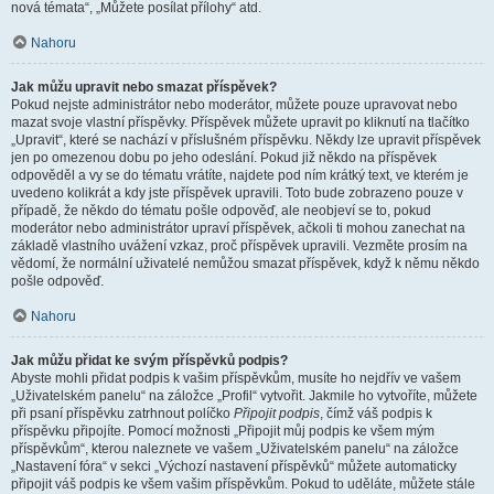
nová témata“, „Můžete posílat přílohy“ atd.
Nahoru
Jak můžu upravit nebo smazat příspěvek?
Pokud nejste administrátor nebo moderátor, můžete pouze upravovat nebo
mazat svoje vlastní příspěvky. Příspěvek můžete upravit po kliknutí na tlačítko
„Upravit“, které se nachází v příslušném příspěvku. Někdy lze upravit příspěvek
jen po omezenou dobu po jeho odeslání. Pokud již někdo na příspěvek
odpověděl a vy se do tématu vrátíte, najdete pod ním krátký text, ve kterém je
uvedeno kolikrát a kdy jste příspěvek upravili. Toto bude zobrazeno pouze v
případě, že někdo do tématu pošle odpověď, ale neobjeví se to, pokud
moderátor nebo administrátor upraví příspěvek, ačkoli ti mohou zanechat na
základě vlastního uvážení vzkaz, proč příspěvek upravili. Vezměte prosím na
vědomí, že normální uživatelé nemůžou smazat příspěvek, když k němu někdo
pošle odpověď.
Nahoru
Jak můžu přidat ke svým příspěvků podpis?
Abyste mohli přidat podpis k vašim příspěvkům, musíte ho nejdřív ve vašem
„Uživatelském panelu“ na záložce „Profil“ vytvořit. Jakmile ho vytvoříte, můžete
při psaní příspěvku zatrhnout políčko
Připojit podpis
, čímž váš podpis k
příspěvku připojíte. Pomocí možnosti „Připojit můj podpis ke všem mým
příspěvkům“, kterou naleznete ve vašem „Uživatelském panelu“ na záložce
„Nastavení fóra“ v sekci „Výchozí nastavení příspěvků“ můžete automaticky
připojit váš podpis ke všem vašim příspěvkům. Pokud to uděláte, můžete stále