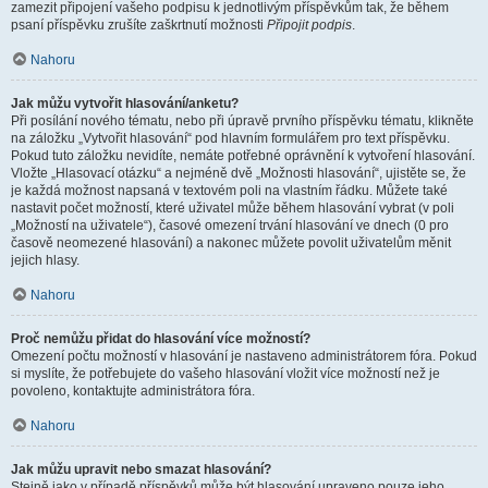
zamezit připojení vašeho podpisu k jednotlivým příspěvkům tak, že během
psaní příspěvku zrušíte zaškrtnutí možnosti
Připojit podpis
.
Nahoru
Jak můžu vytvořit hlasování/anketu?
Při posílání nového tématu, nebo při úpravě prvního příspěvku tématu, klikněte
na záložku „Vytvořit hlasování“ pod hlavním formulářem pro text příspěvku.
Pokud tuto záložku nevidíte, nemáte potřebné oprávnění k vytvoření hlasování.
Vložte „Hlasovací otázku“ a nejméně dvě „Možnosti hlasování“, ujistěte se, že
je každá možnost napsaná v textovém poli na vlastním řádku. Můžete také
nastavit počet možností, které uživatel může během hlasování vybrat (v poli
„Možností na uživatele“), časové omezení trvání hlasování ve dnech (0 pro
časově neomezené hlasování) a nakonec můžete povolit uživatelům měnit
jejich hlasy.
Nahoru
Proč nemůžu přidat do hlasování více možností?
Omezení počtu možností v hlasování je nastaveno administrátorem fóra. Pokud
si myslíte, že potřebujete do vašeho hlasování vložit více možností než je
povoleno, kontaktujte administrátora fóra.
Nahoru
Jak můžu upravit nebo smazat hlasování?
Stejně jako v případě příspěvků může být hlasování upraveno pouze jeho