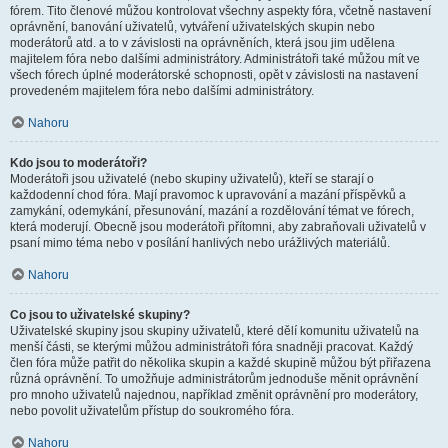
fórem. Tito členové můžou kontrolovat všechny aspekty fóra, včetně nastavení
oprávnění, banování uživatelů, vytváření uživatelských skupin nebo
moderátorů atd. a to v závislosti na oprávněních, která jsou jim udělena
majitelem fóra nebo dalšími administrátory. Administrátoři také můžou mít ve
všech fórech úplné moderátorské schopnosti, opět v závislosti na nastavení
provedeném majitelem fóra nebo dalšími administrátory.
Nahoru
Kdo jsou to moderátoři?
Moderátoři jsou uživatelé (nebo skupiny uživatelů), kteří se starají o
každodenní chod fóra. Mají pravomoc k upravování a mazání příspěvků a
zamykání, odemykání, přesunování, mazání a rozdělování témat ve fórech,
která moderují. Obecně jsou moderátoři přítomni, aby zabraňovali uživatelů v
psaní mimo téma nebo v posílání hanlivých nebo urážlivých materiálů.
Nahoru
Co jsou to uživatelské skupiny?
Uživatelské skupiny jsou skupiny uživatelů, které dělí komunitu uživatelů na
menší části, se kterými můžou administrátoři fóra snadněji pracovat. Každý
člen fóra může patřit do několika skupin a každé skupině můžou být přiřazena
různá oprávnění. To umožňuje administrátorům jednoduše měnit oprávnění
pro mnoho uživatelů najednou, například změnit oprávnění pro moderátory,
nebo povolit uživatelům přístup do soukromého fóra.
Nahoru