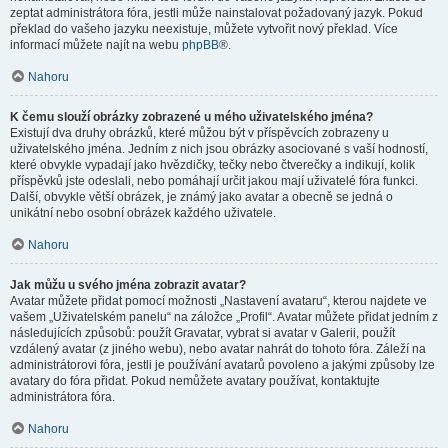
zeptat administrátora fóra, jestli může nainstalovat požadovaný jazyk. Pokud
překlad do vašeho jazyku neexistuje, můžete vytvořit nový překlad. Více
informací můžete najít na webu
phpBB
®.
Nahoru
K čemu slouží obrázky zobrazené u mého uživatelského jména?
Existují dva druhy obrázků, které můžou být v příspěvcích zobrazeny u
uživatelského jména. Jedním z nich jsou obrázky asociované s vaší hodností,
které obvykle vypadají jako hvězdičky, tečky nebo čtverečky a indikují, kolik
příspěvků jste odeslali, nebo pomáhají určit jakou mají uživatelé fóra funkci.
Další, obvykle větší obrázek, je známý jako avatar a obecně se jedná o
unikátní nebo osobní obrázek každého uživatele.
Nahoru
Jak můžu u svého jména zobrazit avatar?
Avatar můžete přidat pomocí možnosti „Nastavení avataru“, kterou najdete ve
vašem „Uživatelském panelu“ na záložce „Profil“. Avatar můžete přidat jedním z
následujících způsobů: použít Gravatar, vybrat si avatar v Galerii, použít
vzdálený avatar (z jiného webu), nebo avatar nahrát do tohoto fóra. Záleží na
administrátorovi fóra, jestli je používání avatarů povoleno a jakými způsoby lze
avatary do fóra přidat. Pokud nemůžete avatary používat, kontaktujte
administrátora fóra.
Nahoru