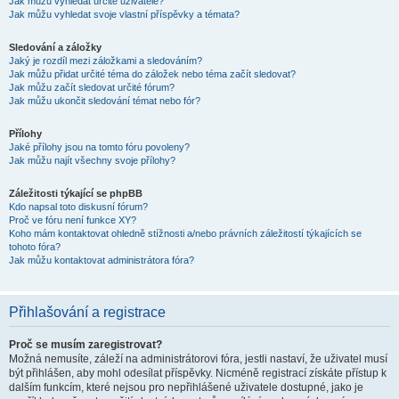
Jak můžu vyhledat určité uživatele?
Jak můžu vyhledat svoje vlastní příspěvky a témata?
Sledování a záložky
Jaký je rozdíl mezi záložkami a sledováním?
Jak můžu přidat určité téma do záložek nebo téma začít sledovat?
Jak můžu začít sledovat určité fórum?
Jak můžu ukončit sledování témat nebo fór?
Přílohy
Jaké přílohy jsou na tomto fóru povoleny?
Jak můžu najít všechny svoje přílohy?
Záležitosti týkající se phpBB
Kdo napsal toto diskusní fórum?
Proč ve fóru není funkce XY?
Koho mám kontaktovat ohledně stížnosti a/nebo právních záležitostí týkajících se
tohoto fóra?
Jak můžu kontaktovat administrátora fóra?
Přihlašování a registrace
Proč se musím zaregistrovat?
Možná nemusíte, záleží na administrátorovi fóra, jestli nastaví, že uživatel musí
být přihlášen, aby mohl odesílat příspěvky. Nicméně registrací získáte přístup k
dalším funkcím, které nejsou pro nepřihlášené uživatele dostupné, jako je