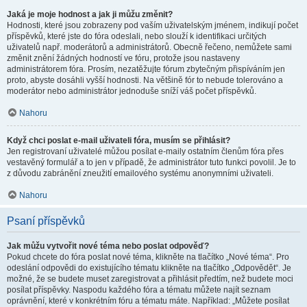
Jaká je moje hodnost a jak ji můžu změnit?
Hodnosti, které jsou zobrazeny pod vaším uživatelským jménem, indikují počet
příspěvků, které jste do fóra odeslali, nebo slouží k identifikaci určitých
uživatelů např. moderátorů a administrátorů. Obecně řečeno, nemůžete sami
změnit znění žádných hodností ve fóru, protože jsou nastaveny
administrátorem fóra. Prosím, nezatěžujte fórum zbytečným přispíváním jen
proto, abyste dosáhli vyšší hodnosti. Na většině fór to nebude tolerováno a
moderátor nebo administrátor jednoduše sníží váš počet příspěvků.
Nahoru
Když chci poslat e-mail uživateli fóra, musím se přihlásit?
Jen registrovaní uživatelé můžou posílat e-maily ostatním členům fóra přes
vestavěný formulář a to jen v případě, že administrátor tuto funkci povolil. Je to
z důvodu zabránění zneužití emailového systému anonymními uživateli.
Nahoru
Psaní příspěvků
Jak můžu vytvořit nové téma nebo poslat odpověď?
Pokud chcete do fóra poslat nové téma, klikněte na tlačítko „Nové téma“. Pro
odeslání odpovědi do existujícího tématu klikněte na tlačítko „Odpovědět“. Je
možné, že se budete muset zaregistrovat a přihlásit předtím, než budete moci
posílat příspěvky. Naspodu každého fóra a tématu můžete najít seznam
oprávnění, které v konkrétním fóru a tématu máte. Například: „Můžete posílat