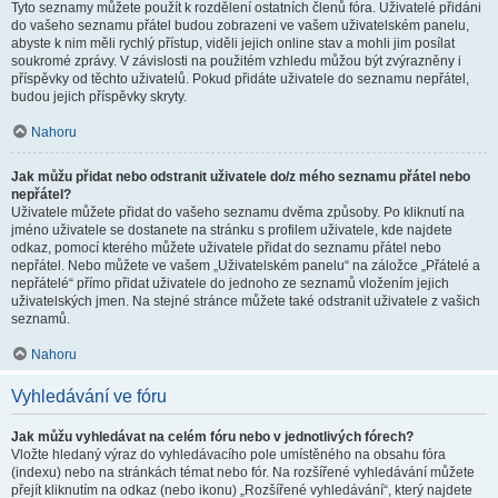
Tyto seznamy můžete použít k rozdělení ostatních členů fóra. Uživatelé přidáni
do vašeho seznamu přátel budou zobrazeni ve vašem uživatelském panelu,
abyste k nim měli rychlý přístup, viděli jejich online stav a mohli jim posílat
soukromé zprávy. V závislosti na použitém vzhledu můžou být zvýrazněny i
příspěvky od těchto uživatelů. Pokud přidáte uživatele do seznamu nepřátel,
budou jejich příspěvky skryty.
Nahoru
Jak můžu přidat nebo odstranit uživatele do/z mého seznamu přátel nebo
nepřátel?
Uživatele můžete přidat do vašeho seznamu dvěma způsoby. Po kliknutí na
jméno uživatele se dostanete na stránku s profilem uživatele, kde najdete
odkaz, pomocí kterého můžete uživatele přidat do seznamu přátel nebo
nepřátel. Nebo můžete ve vašem „Uživatelském panelu“ na záložce „Přátelé a
nepřátelé“ přímo přidat uživatele do jednoho ze seznamů vložením jejich
uživatelských jmen. Na stejné stránce můžete také odstranit uživatele z vašich
seznamů.
Nahoru
Vyhledávání ve fóru
Jak můžu vyhledávat na celém fóru nebo v jednotlivých fórech?
Vložte hledaný výraz do vyhledávacího pole umístěného na obsahu fóra
(indexu) nebo na stránkách témat nebo fór. Na rozšířené vyhledávání můžete
přejít kliknutím na odkaz (nebo ikonu) „Rozšířené vyhledávání“, který najdete