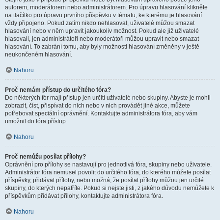
autorem, moderátorem nebo administrátorem. Pro úpravu hlasování klikněte
na tlačítko pro úpravu prvního příspěvku v tématu, ke kterému je hlasování
vždy připojeno. Pokud zatím nikdo nehlasoval, uživatelé můžou smazat
hlasování nebo v něm upravit jakoukoliv možnost. Pokud ale již uživatelé
hlasovali, jen administrátoři nebo moderátoři můžou upravit nebo smazat
hlasování. To zabrání tomu, aby byly možnosti hlasování změněny v ještě
neukončeném hlasování.
Nahoru
Proč nemám přístup do určitého fóra?
Do některých fór mají přístup jen určití uživatelé nebo skupiny. Abyste je mohli
zobrazit, číst, přispívat do nich nebo v nich provádět jiné akce, můžete
potřebovat speciální oprávnění. Kontaktujte administrátora fóra, aby vám
umožnil do fóra přístup.
Nahoru
Proč nemůžu posílat přílohy?
Oprávnění pro přílohy se nastavují pro jednotlivá fóra, skupiny nebo uživatele.
Administrátor fóra nemusel povolit do určitého fóra, do kterého můžete posílat
příspěvky, přidávat přílohy, nebo možná, že posílat přílohy můžou jen určité
skupiny, do kterých nepatříte. Pokud si nejste jisti, z jakého důvodu nemůžete k
příspěvkům přidávat přílohy, kontaktujte administrátora fóra.
Nahoru