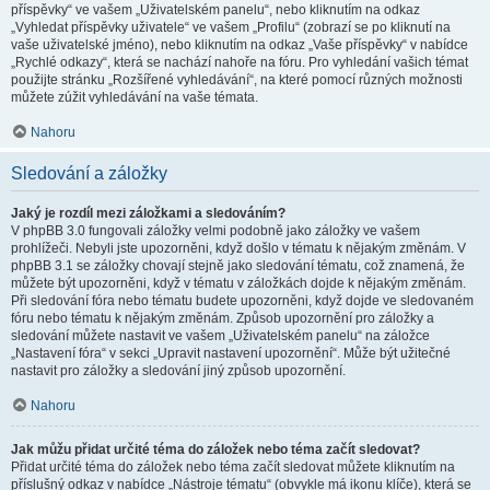
příspěvky“ ve vašem „Uživatelském panelu“, nebo kliknutím na odkaz
„Vyhledat příspěvky uživatele“ ve vašem „Profilu“ (zobrazí se po kliknutí na
vaše uživatelské jméno), nebo kliknutím na odkaz „Vaše příspěvky“ v nabídce
„Rychlé odkazy“, která se nachází nahoře na fóru. Pro vyhledání vašich témat
použijte stránku „Rozšířené vyhledávání“, na které pomocí různých možnosti
můžete zúžit vyhledávání na vaše témata.
Nahoru
Sledování a záložky
Jaký je rozdíl mezi záložkami a sledováním?
V phpBB 3.0 fungovali záložky velmi podobně jako záložky ve vašem
prohlížeči. Nebyli jste upozorněni, když došlo v tématu k nějakým změnám. V
phpBB 3.1 se záložky chovají stejně jako sledování tématu, což znamená, že
můžete být upozorněni, když v tématu v záložkách dojde k nějakým změnám.
Při sledování fóra nebo tématu budete upozorněni, když dojde ve sledovaném
fóru nebo tématu k nějakým změnám. Způsob upozornění pro záložky a
sledování můžete nastavit ve vašem „Uživatelském panelu“ na záložce
„Nastavení fóra“ v sekci „Upravit nastavení upozornění“. Může být užitečné
nastavit pro záložky a sledování jiný způsob upozornění.
Nahoru
Jak můžu přidat určité téma do záložek nebo téma začít sledovat?
Přidat určité téma do záložek nebo téma začít sledovat můžete kliknutím na
příslušný odkaz v nabídce „Nástroje tématu“ (obvykle má ikonu klíče), která se