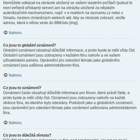
Nemůžete odkázat na obrázek uložený ve vašem vlastním počítači (pokud to
není veřejně přístupný server) ani na obrázky uložené za nějakým
autentizačním mechanizmem, např. v e-mailech na seznamu.cz nebo v
Gmailu, heslem chráněných webech atd. Aby se obrázek zobrazil, vložte
adresu, která k němu vede do BBKódu [img].
Nahoru
Co jsou to globální oznámení?
Globální oznámení obsahují důležité informace, a proto byste je měli vždy číst.
Globální oznámení jsou zobrazeny v každém fóru nahoře a ve vašem
uživatelském panelu. Oprávnění pro odeslání tématu jako globálního
oznámení jsou udělena administrátorem fóra.
Nahoru
Co jsou to oznámení?
Oznámení často obsahují důležité informace pro fórum, které právě čtete, a
proto byste je měli vždy číst. Oznámení jsou zobrazeny nahoře na každé
stránce fóra, do kterého byly odeslány. Podobně jako u globálních oznámení,
jsou oprávnění pro odeslání tématu jako oznámení udělována administrátorem
fóra.
Nahoru
Co jsou to důležitá témata?