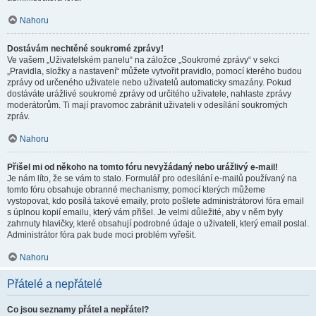
Nahoru
Dostávám nechtěné soukromé zprávy!
Ve vašem „Uživatelském panelu“ na záložce „Soukromé zprávy“ v sekci
„Pravidla, složky a nastavení“ můžete vytvořit pravidlo, pomocí kterého budou
zprávy od určeného uživatele nebo uživatelů automaticky smazány. Pokud
dostáváte urážlivé soukromé zprávy od určitého uživatele, nahlaste zprávy
moderátorům. Ti mají pravomoc zabránit uživateli v odesílání soukromých
zpráv.
Nahoru
Přišel mi od někoho na tomto fóru nevyžádaný nebo urážlivý e-mail!
Je nám líto, že se vám to stalo. Formulář pro odesílání e-mailů používaný na
tomto fóru obsahuje obranné mechanismy, pomocí kterých můžeme
vystopovat, kdo posílá takové emaily, proto pošlete administrátorovi fóra email
s úplnou kopií emailu, který vám přišel. Je velmi důležité, aby v něm byly
zahrnuty hlavičky, které obsahují podrobné údaje o uživateli, který email poslal.
Administrátor fóra pak bude moci problém vyřešit.
Nahoru
Přátelé a nepřátelé
Co jsou seznamy přátel a nepřátel?