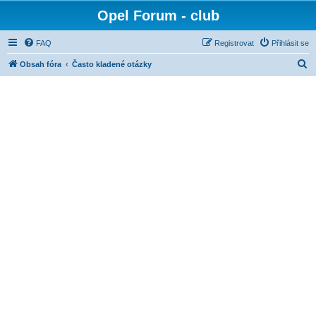
Opel Forum - club
FAQ
Registrovat
Přihlásit se
H
Obsah fóra
Často kladené otázky
l
e
d
a
t