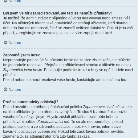
Nahoru
Byl jsem ve fóru zaregistrovaný, ale teď se nemůžu přihlásit?!
Je možné, že administrátor z nějakého důvodu deaktivoval nebo smazal váš
účet. Na některých fórech také pravidelně odstraňují uživatele, kteří dlouhou
dobu do fóra nic nenapsali, čímž se zmenší velikost databáze. Pokud je to váš
případ, zaregistrujte se znovu a pokuste se více zapojit do diskuzí.
Nahoru
Zapomněl jsem heslo!
Nepropadejte panice! Vaše původní heslo nelze sice získat zpět, ale můžete
ho jednoduše resetovat. Přejděte na přihlašovací stránku a klikněte na odkaz
Zapomněl/a jsem heslo
. Postupujte podle instrukcí a brzy se opět budete moci
přihlásit.
Pokud nebudete moci resetovat vaše heslo, kontaktujte administrátora fóra.
Nahoru
Proč se automaticky odhlašuji?
Pokud nezatrhnete během přihlašování políčko
Zapamatovat si mě
zůstanete
na fóru přihlášen jen po přednastavený čas. To slouží k zabránění zneužití
vašeho účtu někým jiným. Abyste zůstali přihlášeni, zatrhněte během
přihlašování políčko
Zapamatovat si mě
. To se ale nedoporučuje, pokud
přistupujete k fóru ze sdíleného počítače, např. v knihovně, internetové
kavárně, počítačové učebně atd. Pokud toto zaškrtávací políčko nevidíte,
znamená to, že administrátor fóra tuto funkci zakázal.