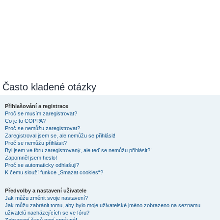
Často kladené otázky
Přihlašování a registrace
Proč se musím zaregistrovat?
Co je to COPPA?
Proč se nemůžu zaregistrovat?
Zaregistroval jsem se, ale nemůžu se přihlásit!
Proč se nemůžu přihlásit?
Byl jsem ve fóru zaregistrovaný, ale teď se nemůžu přihlásit?!
Zapomněl jsem heslo!
Proč se automaticky odhlašuji?
K čemu slouží funkce „Smazat cookies“?
Předvolby a nastavení uživatele
Jak můžu změnit svoje nastavení?
Jak můžu zabránit tomu, aby bylo moje uživatelské jméno zobrazeno na seznamu
uživatelů nacházejících se ve fóru?