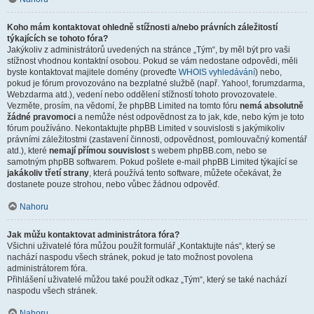
Koho mám kontaktovat ohledně stížnosti a/nebo právních záležitostí
týkajících se tohoto fóra?
Jakýkoliv z administrátorů uvedených na stránce „Tým“, by měl být pro vaši
stížnost vhodnou kontaktní osobou. Pokud se vám nedostane odpovědi, měli
byste kontaktovat majitele domény (proveďte
WHOIS vyhledávání
) nebo,
pokud je fórum provozováno na bezplatné službě (např. Yahoo!, forumzdarma,
Webzdarma atd.), vedení nebo oddělení stížností tohoto provozovatele.
Vezměte, prosím, na vědomí, že phpBB Limited na tomto fóru
nemá absolutně
žádné pravomoci
a nemůže nést odpovědnost za to jak, kde, nebo kým je toto
fórum používáno. Nekontaktujte phpBB Limited v souvislosti s jakýmikoliv
právními záležitostmi (zastavení činnosti, odpovědnost, pomlouvačný komentář
atd.), které
nemají přímou souvislost
s webem phpBB.com, nebo se
samotným phpBB softwarem. Pokud pošlete e-mail phpBB Limited týkající se
jakákoliv třetí strany
, která používá tento software, můžete očekávat, že
dostanete pouze strohou, nebo vůbec žádnou odpověď.
Nahoru
Jak můžu kontaktovat administrátora fóra?
Všichni uživatelé fóra můžou použít formulář „Kontaktujte nás“, který se
nachází naspodu všech stránek, pokud je tato možnost povolena
administrátorem fóra.
Přihlášení uživatelé můžou také použít odkaz „Tým“, který se také nachází
naspodu všech stránek.
Nahoru