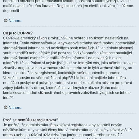
například možnost použití vlastních avatarů, posílání soukromých zpráv a e-
mailů ostatním členům fóra atd. Registrace trvá jen chvíli a tak vám ji můžeme
doporučit.
Nahoru
Co je to COPPA?
COPPA je americký zákon z roku 1998 na ochranu soukromí nezletilých na
internetu. Tento zákon vyžaduje, aby webové stránky, které mohou potenciálně
shromažďovat informace od nezletilých osob mladších 13 let, získaly písemný
souhlas rodičů nebo nějaké jiné potvrzení od zákonného zástupce povolující
shromažďování osobních identifikačních informací od nezletilých osob
mladších 13 let. Pokud si nejste jisti, jestli se toto týká vás, jako někoho, kdo se
zkouší zaregistrovat na webovou stránku, nebo se to týká webové stránky, na
kterou se zkoušíte zaregistrovat, kontaktujte vašeho právního poradce.
Vezměte prosím na vědomí, že ani phpBB Limited ani majitelé tohoto fóra
nemůžou poskytovat právní poradenství a není kontaktním místem pro právní
zájmy jakéhokoliv druhu, kromě těch uvedených v otázce „Koho mám
kontaktovat ohledně stížnosti a/nebo právních záležitostí týkajících se tohoto
fóra?“.
Nahoru
Proč se nemůžu zaregistrovat?
Je možné, že administrátor fóra zakázal registrace, aby zabránil novým
návštěvníkům, aby se stali členy fóra. Administrátor mohl také zakázat vaši IP
adresu nebo používání uživatelského jména, pomocí kterého se snažíš