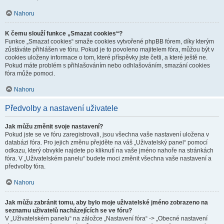
Nahoru
K čemu slouží funkce „Smazat cookies“?
Funkce „Smazat cookies“ smaže cookies vytvořené phpBB fórem, díky kterým
zůstáváte přihlášen ve fóru. Pokud je to povoleno majitelem fóra, můžou být v
cookies uloženy informace o tom, které příspěvky jste četli, a které ještě ne.
Pokud máte problém s přihlašováním nebo odhlašováním, smazání cookies
fóra může pomoci.
Nahoru
Předvolby a nastavení uživatele
Jak můžu změnit svoje nastavení?
Pokud jste se ve fóru zaregistrovali, jsou všechna vaše nastavení uložena v
databázi fóra. Pro jejich změnu přejděte na váš „Uživatelský panel“ pomocí
odkazu, který obvykle najdete po kliknutí na vaše jméno nahoře na stránkách
fóra. V „Uživatelském panelu“ budete moci změnit všechna vaše nastavení a
předvolby fóra.
Nahoru
Jak můžu zabránit tomu, aby bylo moje uživatelské jméno zobrazeno na
seznamu uživatelů nacházejících se ve fóru?
V „Uživatelském panelu“ na záložce „Nastavení fóra“ -> „Obecné nastavení