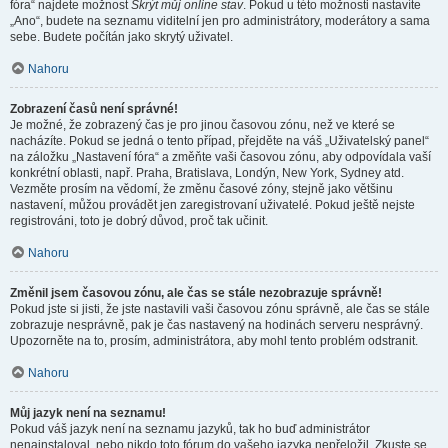
fóra“ najdete možnost
Skrýt můj online stav
. Pokud u této možnosti nastavíte
„Ano“, budete na seznamu viditelní jen pro administrátory, moderátory a sama
sebe. Budete počítán jako skrytý uživatel.
Nahoru
Zobrazení časů není správné!
Je možné, že zobrazený čas je pro jinou časovou zónu, než ve které se
nacházíte. Pokud se jedná o tento případ, přejděte na váš „Uživatelský panel“
na záložku „Nastavení fóra“ a změňte vaši časovou zónu, aby odpovídala vaší
konkrétní oblasti, např. Praha, Bratislava, Londýn, New York, Sydney atd.
Vezměte prosím na vědomí, že změnu časové zóny, stejně jako většinu
nastavení, můžou provádět jen zaregistrovaní uživatelé. Pokud ještě nejste
registrováni, toto je dobrý důvod, proč tak učinit.
Nahoru
Změnil jsem časovou zónu, ale čas se stále nezobrazuje správně!
Pokud jste si jisti, že jste nastavili vaši časovou zónu správně, ale čas se stále
zobrazuje nesprávně, pak je čas nastavený na hodinách serveru nesprávný.
Upozorněte na to, prosím, administrátora, aby mohl tento problém odstranit.
Nahoru
Můj jazyk není na seznamu!
Pokud váš jazyk není na seznamu jazyků, tak ho buď administrátor
nenainstaloval, nebo nikdo toto fórum do vašeho jazyka nepřeložil. Zkuste se