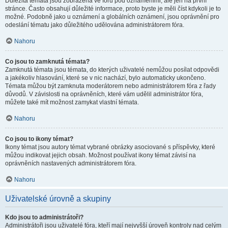
Důležitá témata jsou zobrazena ve fóru pod oznámeními, ale jen na první
stránce. Často obsahují důležité informace, proto byste je měli číst kdykoli je to
možné. Podobně jako u oznámení a globálních oznámení, jsou oprávnění pro
odeslání tématu jako důležitého udělována administrátorem fóra.
Nahoru
Co jsou to zamknutá témata?
Zamknutá témata jsou témata, do kterých uživatelé nemůžou posílat odpovědi
a jakékoliv hlasování, které se v nic nachází, bylo automaticky ukončeno.
Témata můžou být zamknuta moderátorem nebo administrátorem fóra z řady
důvodů. V závislosti na oprávněních, které vám udělil administrátor fóra,
můžete také mít možnost zamykat vlastní témata.
Nahoru
Co jsou to ikony témat?
Ikony témat jsou autory témat vybrané obrázky asociované s příspěvky, které
můžou indikovat jejich obsah. Možnost používat ikony témat závisí na
oprávněních nastavených administrátorem fóra.
Nahoru
Uživatelské úrovně a skupiny
Kdo jsou to administrátoři?
Administrátoři jsou uživatelé fóra, kteří mají nejvyšší úroveň kontroly nad celým