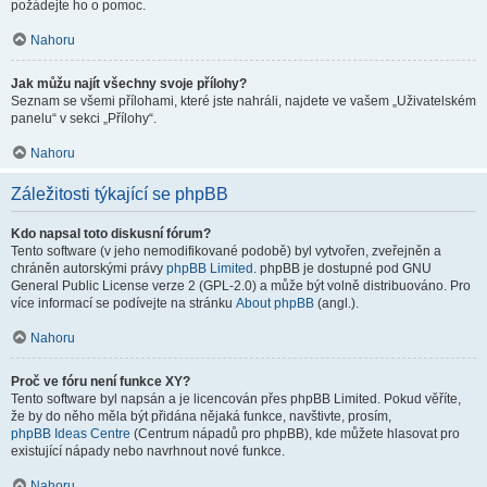
požádejte ho o pomoc.
Nahoru
Jak můžu najít všechny svoje přílohy?
Seznam se všemi přílohami, které jste nahráli, najdete ve vašem „Uživatelském
panelu“ v sekci „Přílohy“.
Nahoru
Záležitosti týkající se phpBB
Kdo napsal toto diskusní fórum?
Tento software (v jeho nemodifikované podobě) byl vytvořen, zveřejněn a
chráněn autorskými právy
phpBB Limited
. phpBB je dostupné pod GNU
General Public License verze 2 (GPL-2.0) a může být volně distribuováno. Pro
více informací se podívejte na stránku
About phpBB
(angl.).
Nahoru
Proč ve fóru není funkce XY?
Tento software byl napsán a je licencován přes phpBB Limited. Pokud věříte,
že by do něho měla být přidána nějaká funkce, navštivte, prosím,
phpBB Ideas Centre
(Centrum nápadů pro phpBB), kde můžete hlasovat pro
existující nápady nebo navrhnout nové funkce.
Nahoru