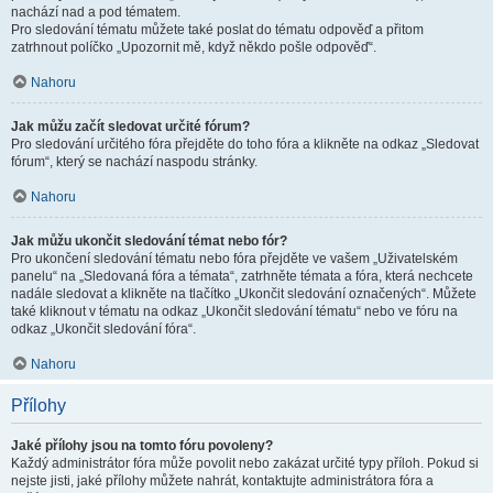
nachází nad a pod tématem.
Pro sledování tématu můžete také poslat do tématu odpověď a přitom
zatrhnout políčko „Upozornit mě, když někdo pošle odpověď“.
Nahoru
Jak můžu začít sledovat určité fórum?
Pro sledování určitého fóra přejděte do toho fóra a klikněte na odkaz „Sledovat
fórum“, který se nachází naspodu stránky.
Nahoru
Jak můžu ukončit sledování témat nebo fór?
Pro ukončení sledování tématu nebo fóra přejděte ve vašem „Uživatelském
panelu“ na „Sledovaná fóra a témata“, zatrhněte témata a fóra, která nechcete
nadále sledovat a klikněte na tlačítko „Ukončit sledování označených“. Můžete
také kliknout v tématu na odkaz „Ukončit sledování tématu“ nebo ve fóru na
odkaz „Ukončit sledování fóra“.
Nahoru
Přílohy
Jaké přílohy jsou na tomto fóru povoleny?
Každý administrátor fóra může povolit nebo zakázat určité typy příloh. Pokud si
nejste jisti, jaké přílohy můžete nahrát, kontaktujte administrátora fóra a