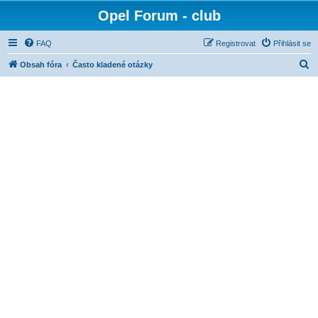
Opel Forum - club
FAQ
Registrovat
Přihlásit se
H
Obsah fóra
Často kladené otázky
l
e
d
a
t