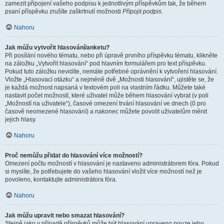
zamezit připojení vašeho podpisu k jednotlivým příspěvkům tak, že během
psaní příspěvku zrušíte zaškrtnutí možnosti
Připojit podpis
.
Nahoru
Jak můžu vytvořit hlasování/anketu?
Při posílání nového tématu, nebo při úpravě prvního příspěvku tématu, klikněte
na záložku „Vytvořit hlasování“ pod hlavním formulářem pro text příspěvku.
Pokud tuto záložku nevidíte, nemáte potřebné oprávnění k vytvoření hlasování.
Vložte „Hlasovací otázku“ a nejméně dvě „Možnosti hlasování“, ujistěte se, že
je každá možnost napsaná v textovém poli na vlastním řádku. Můžete také
nastavit počet možností, které uživatel může během hlasování vybrat (v poli
„Možností na uživatele“), časové omezení trvání hlasování ve dnech (0 pro
časově neomezené hlasování) a nakonec můžete povolit uživatelům měnit
jejich hlasy.
Nahoru
Proč nemůžu přidat do hlasování více možností?
Omezení počtu možností v hlasování je nastaveno administrátorem fóra. Pokud
si myslíte, že potřebujete do vašeho hlasování vložit více možností než je
povoleno, kontaktujte administrátora fóra.
Nahoru
Jak můžu upravit nebo smazat hlasování?
Stejně jako v případě příspěvků může být hlasování upraveno pouze jeho