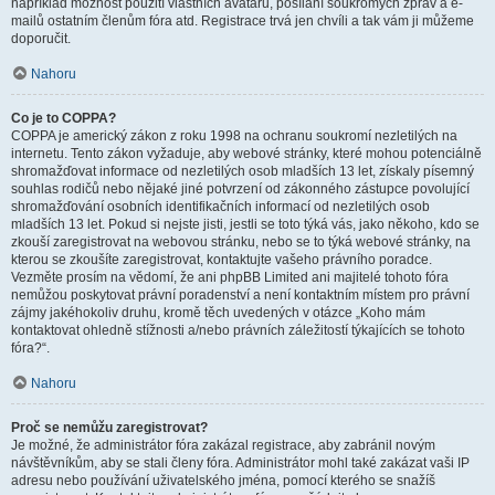
například možnost použití vlastních avatarů, posílání soukromých zpráv a e-
mailů ostatním členům fóra atd. Registrace trvá jen chvíli a tak vám ji můžeme
doporučit.
Nahoru
Co je to COPPA?
COPPA je americký zákon z roku 1998 na ochranu soukromí nezletilých na
internetu. Tento zákon vyžaduje, aby webové stránky, které mohou potenciálně
shromažďovat informace od nezletilých osob mladších 13 let, získaly písemný
souhlas rodičů nebo nějaké jiné potvrzení od zákonného zástupce povolující
shromažďování osobních identifikačních informací od nezletilých osob
mladších 13 let. Pokud si nejste jisti, jestli se toto týká vás, jako někoho, kdo se
zkouší zaregistrovat na webovou stránku, nebo se to týká webové stránky, na
kterou se zkoušíte zaregistrovat, kontaktujte vašeho právního poradce.
Vezměte prosím na vědomí, že ani phpBB Limited ani majitelé tohoto fóra
nemůžou poskytovat právní poradenství a není kontaktním místem pro právní
zájmy jakéhokoliv druhu, kromě těch uvedených v otázce „Koho mám
kontaktovat ohledně stížnosti a/nebo právních záležitostí týkajících se tohoto
fóra?“.
Nahoru
Proč se nemůžu zaregistrovat?
Je možné, že administrátor fóra zakázal registrace, aby zabránil novým
návštěvníkům, aby se stali členy fóra. Administrátor mohl také zakázat vaši IP
adresu nebo používání uživatelského jména, pomocí kterého se snažíš