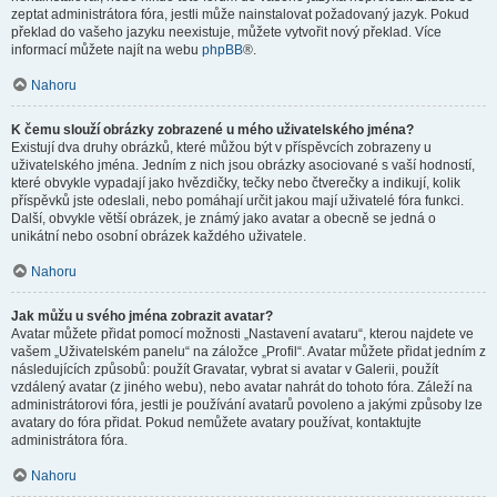
zeptat administrátora fóra, jestli může nainstalovat požadovaný jazyk. Pokud
překlad do vašeho jazyku neexistuje, můžete vytvořit nový překlad. Více
informací můžete najít na webu
phpBB
®.
Nahoru
K čemu slouží obrázky zobrazené u mého uživatelského jména?
Existují dva druhy obrázků, které můžou být v příspěvcích zobrazeny u
uživatelského jména. Jedním z nich jsou obrázky asociované s vaší hodností,
které obvykle vypadají jako hvězdičky, tečky nebo čtverečky a indikují, kolik
příspěvků jste odeslali, nebo pomáhají určit jakou mají uživatelé fóra funkci.
Další, obvykle větší obrázek, je známý jako avatar a obecně se jedná o
unikátní nebo osobní obrázek každého uživatele.
Nahoru
Jak můžu u svého jména zobrazit avatar?
Avatar můžete přidat pomocí možnosti „Nastavení avataru“, kterou najdete ve
vašem „Uživatelském panelu“ na záložce „Profil“. Avatar můžete přidat jedním z
následujících způsobů: použít Gravatar, vybrat si avatar v Galerii, použít
vzdálený avatar (z jiného webu), nebo avatar nahrát do tohoto fóra. Záleží na
administrátorovi fóra, jestli je používání avatarů povoleno a jakými způsoby lze
avatary do fóra přidat. Pokud nemůžete avatary používat, kontaktujte
administrátora fóra.
Nahoru