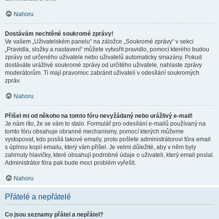
Nahoru
Dostávám nechtěné soukromé zprávy!
Ve vašem „Uživatelském panelu“ na záložce „Soukromé zprávy“ v sekci
„Pravidla, složky a nastavení“ můžete vytvořit pravidlo, pomocí kterého budou
zprávy od určeného uživatele nebo uživatelů automaticky smazány. Pokud
dostáváte urážlivé soukromé zprávy od určitého uživatele, nahlaste zprávy
moderátorům. Ti mají pravomoc zabránit uživateli v odesílání soukromých
zpráv.
Nahoru
Přišel mi od někoho na tomto fóru nevyžádaný nebo urážlivý e-mail!
Je nám líto, že se vám to stalo. Formulář pro odesílání e-mailů používaný na
tomto fóru obsahuje obranné mechanismy, pomocí kterých můžeme
vystopovat, kdo posílá takové emaily, proto pošlete administrátorovi fóra email
s úplnou kopií emailu, který vám přišel. Je velmi důležité, aby v něm byly
zahrnuty hlavičky, které obsahují podrobné údaje o uživateli, který email poslal.
Administrátor fóra pak bude moci problém vyřešit.
Nahoru
Přátelé a nepřátelé
Co jsou seznamy přátel a nepřátel?