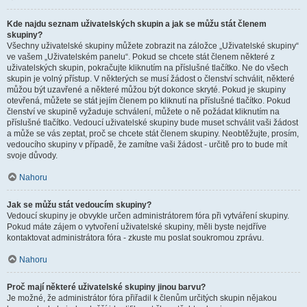
Kde najdu seznam uživatelských skupin a jak se můžu stát členem
skupiny?
Všechny uživatelské skupiny můžete zobrazit na záložce „Uživatelské skupiny“
ve vašem „Uživatelském panelu“. Pokud se chcete stát členem některé z
uživatelských skupin, pokračujte kliknutím na příslušné tlačítko. Ne do všech
skupin je volný přístup. V některých se musí žádost o členství schválit, některé
můžou být uzavřené a některé můžou být dokonce skryté. Pokud je skupiny
otevřená, můžete se stát jejím členem po kliknutí na příslušné tlačítko. Pokud
členství ve skupině vyžaduje schválení, můžete o ně požádat kliknutím na
příslušné tlačítko. Vedoucí uživatelské skupiny bude muset schválit vaši žádost
a může se vás zeptat, proč se chcete stát členem skupiny. Neobtěžujte, prosím,
vedoucího skupiny v případě, že zamítne vaši žádost - určitě pro to bude mít
svoje důvody.
Nahoru
Jak se můžu stát vedoucím skupiny?
Vedoucí skupiny je obvykle určen administrátorem fóra při vytváření skupiny.
Pokud máte zájem o vytvoření uživatelské skupiny, měli byste nejdříve
kontaktovat administrátora fóra - zkuste mu poslat soukromou zprávu.
Nahoru
Proč mají některé uživatelské skupiny jinou barvu?
Je možné, že administrátor fóra přiřadil k členům určitých skupin nějakou