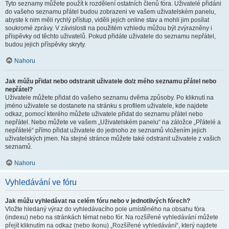
Tyto seznamy můžete použít k rozdělení ostatních členů fóra. Uživatelé přidáni
do vašeho seznamu přátel budou zobrazeni ve vašem uživatelském panelu,
abyste k nim měli rychlý přístup, viděli jejich online stav a mohli jim posílat
soukromé zprávy. V závislosti na použitém vzhledu můžou být zvýrazněny i
příspěvky od těchto uživatelů. Pokud přidáte uživatele do seznamu nepřátel,
budou jejich příspěvky skryty.
Nahoru
Jak můžu přidat nebo odstranit uživatele do/z mého seznamu přátel nebo
nepřátel?
Uživatele můžete přidat do vašeho seznamu dvěma způsoby. Po kliknutí na
jméno uživatele se dostanete na stránku s profilem uživatele, kde najdete
odkaz, pomocí kterého můžete uživatele přidat do seznamu přátel nebo
nepřátel. Nebo můžete ve vašem „Uživatelském panelu“ na záložce „Přátelé a
nepřátelé“ přímo přidat uživatele do jednoho ze seznamů vložením jejich
uživatelských jmen. Na stejné stránce můžete také odstranit uživatele z vašich
seznamů.
Nahoru
Vyhledávání ve fóru
Jak můžu vyhledávat na celém fóru nebo v jednotlivých fórech?
Vložte hledaný výraz do vyhledávacího pole umístěného na obsahu fóra
(indexu) nebo na stránkách témat nebo fór. Na rozšířené vyhledávání můžete
přejít kliknutím na odkaz (nebo ikonu) „Rozšířené vyhledávání“, který najdete