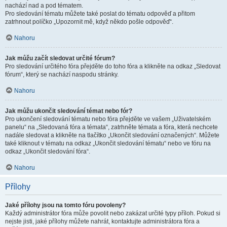
nachází nad a pod tématem.
Pro sledování tématu můžete také poslat do tématu odpověď a přitom
zatrhnout políčko „Upozornit mě, když někdo pošle odpověď“.
Nahoru
Jak můžu začít sledovat určité fórum?
Pro sledování určitého fóra přejděte do toho fóra a klikněte na odkaz „Sledovat
fórum“, který se nachází naspodu stránky.
Nahoru
Jak můžu ukončit sledování témat nebo fór?
Pro ukončení sledování tématu nebo fóra přejděte ve vašem „Uživatelském
panelu“ na „Sledovaná fóra a témata“, zatrhněte témata a fóra, která nechcete
nadále sledovat a klikněte na tlačítko „Ukončit sledování označených“. Můžete
také kliknout v tématu na odkaz „Ukončit sledování tématu“ nebo ve fóru na
odkaz „Ukončit sledování fóra“.
Nahoru
Přílohy
Jaké přílohy jsou na tomto fóru povoleny?
Každý administrátor fóra může povolit nebo zakázat určité typy příloh. Pokud si
nejste jisti, jaké přílohy můžete nahrát, kontaktujte administrátora fóra a