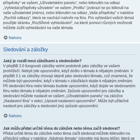
příspěvky“ ve vašem „Uživatelském panelu“, nebo kliknutím na odkaz
„Vyhledat příspěvky uživatele“ ve vašem „Profilu“ (zobrazí se po kliknutí na
vaše uživatelské jméno), nebo kliknutím na odkaz „Vaše příspěvky“ v nabídce
„Rychlé odkazy“, která se nachází nahoře na fóru. Pro vyhledání vašich témat
použijte stránku „Rozšířené vyhledávání“, na které pomocí různých možnosti
můžete zúžit vyhledávání na vaše témata.
Nahoru
Sledování a záložky
Jaký je rozdíl mezi záložkami a sledováním?
V phpBB 3.0 fungovali záložky velmi podobně jako záložky ve vašem
prohlížeči. Nebyli jste upozorněni, když došlo v tématu k nějakým změnám. V
phpBB 3.1 se záložky chovají stejně jako sledování tématu, což znamená, že
můžete být upozorněni, když v tématu v záložkách dojde k nějakým změnám.
Při sledování fóra nebo tématu budete upozorněni, když dojde ve sledovaném
fóru nebo tématu k nějakým změnám. Způsob upozornění pro záložky a
sledování můžete nastavit ve vašem „Uživatelském panelu“ na záložce
„Nastavení fóra“ v sekci „Upravit nastavení upozornění“. Může být užitečné
nastavit pro záložky a sledování jiný způsob upozornění.
Nahoru
Jak můžu přidat určité téma do záložek nebo téma začít sledovat?
Přidat určité téma do záložek nebo téma začít sledovat můžete kliknutím na
příslušný odkaz v nabídce „Nástroje tématu“ (obvykle má ikonu klíče), která se