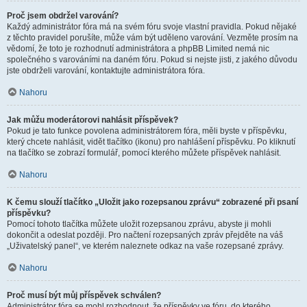
Proč jsem obdržel varování?
Každý administrátor fóra má na svém fóru svoje vlastní pravidla. Pokud nějaké
z těchto pravidel porušíte, může vám být uděleno varování. Vezměte prosím na
vědomí, že toto je rozhodnutí administrátora a phpBB Limited nemá nic
společného s varováními na daném fóru. Pokud si nejste jisti, z jakého důvodu
jste obdrželi varování, kontaktujte administrátora fóra.
Nahoru
Jak můžu moderátorovi nahlásit příspěvek?
Pokud je tato funkce povolena administrátorem fóra, měli byste v příspěvku,
který chcete nahlásit, vidět tlačítko (ikonu) pro nahlášení příspěvku. Po kliknutí
na tlačítko se zobrazí formulář, pomocí kterého můžete příspěvek nahlásit.
Nahoru
K čemu slouží tlačítko „Uložit jako rozepsanou zprávu“ zobrazené při psaní
příspěvku?
Pomocí tohoto tlačítka můžete uložit rozepsanou zprávu, abyste ji mohli
dokončit a odeslat později. Pro načtení rozepsaných zpráv přejděte na váš
„Uživatelský panel“, ve kterém naleznete odkaz na vaše rozepsané zprávy.
Nahoru
Proč musí být můj příspěvek schválen?
Administrátor fóra se mohl rozhodnout, že příspěvky ve fóru, do kterého