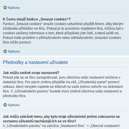
Nahoru
K čemu slouží funkce „Smazat cookies“?
Funkce „Smazat cookies“ smaže cookies vytvořené phpBB fórem, díky kterým
zůstáváte přihlášen ve fóru. Pokud je to povoleno majitelem fóra, můžou být v
cookies uloženy informace o tom, které příspěvky jste četli, a které ještě ne.
Pokud máte problém s přihlašováním nebo odhlašováním, smazání cookies
fóra může pomoci.
Nahoru
Předvolby a nastavení uživatele
Jak můžu změnit svoje nastavení?
Pokud jste se ve fóru zaregistrovali, jsou všechna vaše nastavení uložena v
databázi fóra. Pro jejich změnu přejděte na váš „Uživatelský panel“ pomocí
odkazu, který obvykle najdete po kliknutí na vaše jméno nahoře na stránkách
fóra. V „Uživatelském panelu“ budete moci změnit všechna vaše nastavení a
předvolby fóra.
Nahoru
Jak můžu zabránit tomu, aby bylo moje uživatelské jméno zobrazeno na
seznamu uživatelů nacházejících se ve fóru?
V „Uživatelském panelu“ na záložce „Nastavení fóra“ -> „Obecné nastavení