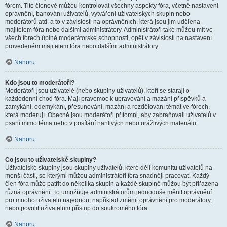
fórem. Tito členové můžou kontrolovat všechny aspekty fóra, včetně nastavení
oprávnění, banování uživatelů, vytváření uživatelských skupin nebo
moderátorů atd. a to v závislosti na oprávněních, která jsou jim udělena
majitelem fóra nebo dalšími administrátory. Administrátoři také můžou mít ve
všech fórech úplné moderátorské schopnosti, opět v závislosti na nastavení
provedeném majitelem fóra nebo dalšími administrátory.
Nahoru
Kdo jsou to moderátoři?
Moderátoři jsou uživatelé (nebo skupiny uživatelů), kteří se starají o
každodenní chod fóra. Mají pravomoc k upravování a mazání příspěvků a
zamykání, odemykání, přesunování, mazání a rozdělování témat ve fórech,
která moderují. Obecně jsou moderátoři přítomni, aby zabraňovali uživatelů v
psaní mimo téma nebo v posílání hanlivých nebo urážlivých materiálů.
Nahoru
Co jsou to uživatelské skupiny?
Uživatelské skupiny jsou skupiny uživatelů, které dělí komunitu uživatelů na
menší části, se kterými můžou administrátoři fóra snadněji pracovat. Každý
člen fóra může patřit do několika skupin a každé skupině můžou být přiřazena
různá oprávnění. To umožňuje administrátorům jednoduše měnit oprávnění
pro mnoho uživatelů najednou, například změnit oprávnění pro moderátory,
nebo povolit uživatelům přístup do soukromého fóra.
Nahoru