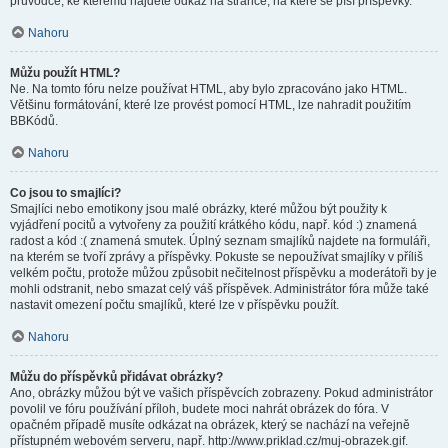
průvodce, ke kterému najdete odkaz na stránce, na které se píší příspěvky.
Nahoru
Můžu použít HTML?
Ne. Na tomto fóru nelze používat HTML, aby bylo zpracováno jako HTML.
Většinu formátování, které lze provést pomocí HTML, lze nahradit použitím
BBKódů.
Nahoru
Co jsou to smajlíci?
Smajlíci nebo emotikony jsou malé obrázky, které můžou být použity k
vyjádření pocitů a vytvořeny za použití krátkého kódu, např. kód :) znamená
radost a kód :( znamená smutek. Úplný seznam smajlíků najdete na formuláři,
na kterém se tvoří zprávy a příspěvky. Pokuste se nepoužívat smajlíky v příliš
velkém počtu, protože můžou způsobit nečitelnost příspěvku a moderátoři by je
mohli odstranit, nebo smazat celý váš příspěvek. Administrátor fóra může také
nastavit omezení počtu smajlíků, které lze v příspěvku použít.
Nahoru
Můžu do příspěvků přidávat obrázky?
Ano, obrázky můžou být ve vašich příspěvcích zobrazeny. Pokud administrátor
povolil ve fóru používání příloh, budete moci nahrát obrázek do fóra. V
opačném případě musíte odkázat na obrázek, který se nachází na veřejně
přístupném webovém serveru, např. http://www.priklad.cz/muj-obrazek.gif.