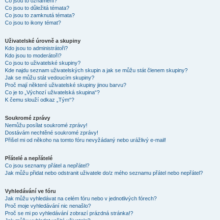
Co jsou to oznámení?
Co jsou to důležitá témata?
Co jsou to zamknutá témata?
Co jsou to ikony témat?
Uživatelské úrovně a skupiny
Kdo jsou to administrátoři?
Kdo jsou to moderátoři?
Co jsou to uživatelské skupiny?
Kde najdu seznam uživatelských skupin a jak se můžu stát členem skupiny?
Jak se můžu stát vedoucím skupiny?
Proč mají některé uživatelské skupiny jinou barvu?
Co je to „Výchozí uživatelská skupina“?
K čemu slouží odkaz „Tým“?
Soukromé zprávy
Nemůžu posílat soukromé zprávy!
Dostávám nechtěné soukromé zprávy!
Přišel mi od někoho na tomto fóru nevyžádaný nebo urážlivý e-mail!
Přátelé a nepřátelé
Co jsou seznamy přátel a nepřátel?
Jak můžu přidat nebo odstranit uživatele do/z mého seznamu přátel nebo nepřátel?
Vyhledávání ve fóru
Jak můžu vyhledávat na celém fóru nebo v jednotlivých fórech?
Proč moje vyhledávání nic nenašlo?
Proč se mi po vyhledávání zobrazí prázdná stránka!?