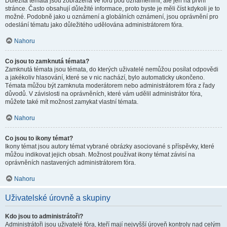
Důležitá témata jsou zobrazena ve fóru pod oznámeními, ale jen na první
stránce. Často obsahují důležité informace, proto byste je měli číst kdykoli je to
možné. Podobně jako u oznámení a globálních oznámení, jsou oprávnění pro
odeslání tématu jako důležitého udělována administrátorem fóra.
Nahoru
Co jsou to zamknutá témata?
Zamknutá témata jsou témata, do kterých uživatelé nemůžou posílat odpovědi
a jakékoliv hlasování, které se v nic nachází, bylo automaticky ukončeno.
Témata můžou být zamknuta moderátorem nebo administrátorem fóra z řady
důvodů. V závislosti na oprávněních, které vám udělil administrátor fóra,
můžete také mít možnost zamykat vlastní témata.
Nahoru
Co jsou to ikony témat?
Ikony témat jsou autory témat vybrané obrázky asociované s příspěvky, které
můžou indikovat jejich obsah. Možnost používat ikony témat závisí na
oprávněních nastavených administrátorem fóra.
Nahoru
Uživatelské úrovně a skupiny
Kdo jsou to administrátoři?
Administrátoři jsou uživatelé fóra, kteří mají nejvyšší úroveň kontroly nad celým