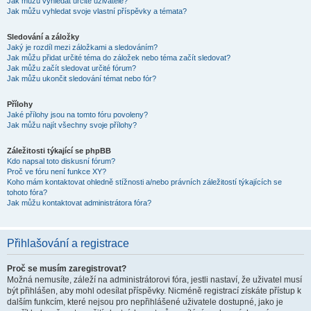
Jak můžu vyhledat určité uživatele?
Jak můžu vyhledat svoje vlastní příspěvky a témata?
Sledování a záložky
Jaký je rozdíl mezi záložkami a sledováním?
Jak můžu přidat určité téma do záložek nebo téma začít sledovat?
Jak můžu začít sledovat určité fórum?
Jak můžu ukončit sledování témat nebo fór?
Přílohy
Jaké přílohy jsou na tomto fóru povoleny?
Jak můžu najít všechny svoje přílohy?
Záležitosti týkající se phpBB
Kdo napsal toto diskusní fórum?
Proč ve fóru není funkce XY?
Koho mám kontaktovat ohledně stížnosti a/nebo právních záležitostí týkajících se
tohoto fóra?
Jak můžu kontaktovat administrátora fóra?
Přihlašování a registrace
Proč se musím zaregistrovat?
Možná nemusíte, záleží na administrátorovi fóra, jestli nastaví, že uživatel musí
být přihlášen, aby mohl odesílat příspěvky. Nicméně registrací získáte přístup k
dalším funkcím, které nejsou pro nepřihlášené uživatele dostupné, jako je