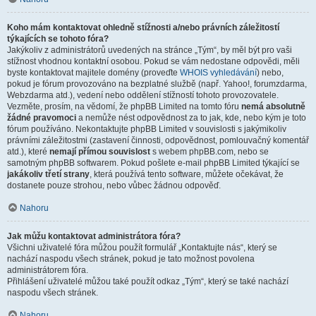
Koho mám kontaktovat ohledně stížnosti a/nebo právních záležitostí
týkajících se tohoto fóra?
Jakýkoliv z administrátorů uvedených na stránce „Tým“, by měl být pro vaši
stížnost vhodnou kontaktní osobou. Pokud se vám nedostane odpovědi, měli
byste kontaktovat majitele domény (proveďte
WHOIS vyhledávání
) nebo,
pokud je fórum provozováno na bezplatné službě (např. Yahoo!, forumzdarma,
Webzdarma atd.), vedení nebo oddělení stížností tohoto provozovatele.
Vezměte, prosím, na vědomí, že phpBB Limited na tomto fóru
nemá absolutně
žádné pravomoci
a nemůže nést odpovědnost za to jak, kde, nebo kým je toto
fórum používáno. Nekontaktujte phpBB Limited v souvislosti s jakýmikoliv
právními záležitostmi (zastavení činnosti, odpovědnost, pomlouvačný komentář
atd.), které
nemají přímou souvislost
s webem phpBB.com, nebo se
samotným phpBB softwarem. Pokud pošlete e-mail phpBB Limited týkající se
jakákoliv třetí strany
, která používá tento software, můžete očekávat, že
dostanete pouze strohou, nebo vůbec žádnou odpověď.
Nahoru
Jak můžu kontaktovat administrátora fóra?
Všichni uživatelé fóra můžou použít formulář „Kontaktujte nás“, který se
nachází naspodu všech stránek, pokud je tato možnost povolena
administrátorem fóra.
Přihlášení uživatelé můžou také použít odkaz „Tým“, který se také nachází
naspodu všech stránek.
Nahoru