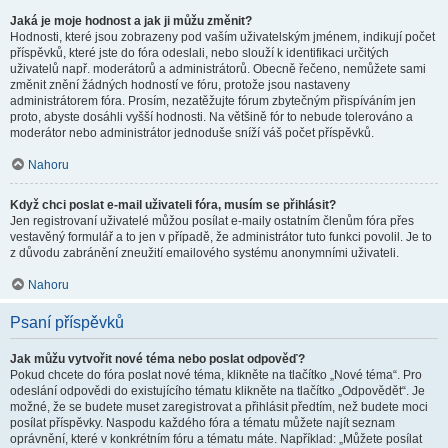
Jaká je moje hodnost a jak ji můžu změnit?
Hodnosti, které jsou zobrazeny pod vaším uživatelským jménem, indikují počet
příspěvků, které jste do fóra odeslali, nebo slouží k identifikaci určitých
uživatelů např. moderátorů a administrátorů. Obecně řečeno, nemůžete sami
změnit znění žádných hodností ve fóru, protože jsou nastaveny
administrátorem fóra. Prosím, nezatěžujte fórum zbytečným přispíváním jen
proto, abyste dosáhli vyšší hodnosti. Na většině fór to nebude tolerováno a
moderátor nebo administrátor jednoduše sníží váš počet příspěvků.
Nahoru
Když chci poslat e-mail uživateli fóra, musím se přihlásit?
Jen registrovaní uživatelé můžou posílat e-maily ostatním členům fóra přes
vestavěný formulář a to jen v případě, že administrátor tuto funkci povolil. Je to
z důvodu zabránění zneužití emailového systému anonymními uživateli.
Nahoru
Psaní příspěvků
Jak můžu vytvořit nové téma nebo poslat odpověď?
Pokud chcete do fóra poslat nové téma, klikněte na tlačítko „Nové téma“. Pro
odeslání odpovědi do existujícího tématu klikněte na tlačítko „Odpovědět“. Je
možné, že se budete muset zaregistrovat a přihlásit předtím, než budete moci
posílat příspěvky. Naspodu každého fóra a tématu můžete najít seznam
oprávnění, které v konkrétním fóru a tématu máte. Například: „Můžete posílat