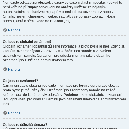
Nemůžete odkázat na obrázek uložený ve vašem vlastním počítači (pokud to
není veřejně přístupný server) ani na obrázky uložené za nějakým
autentizačním mechanizmem, např. v e-mailech na seznamu.cz nebo v
Gmailu, heslem chráněných webech atd. Aby se obrázek zobrazil, vložte
adresu, která k němu vede do BBKódu [img].
Nahoru
Co jsou to globální oznámení?
Globální oznámení obsahují důležité informace, a proto byste je měli vždy číst.
Globální oznámení jsou zobrazeny v každém fóru nahoře a ve vašem
uživatelském panelu. Oprávnění pro odeslání tématu jako globálního
oznámení jsou udělena administrátorem fóra.
Nahoru
Co jsou to oznámení?
Oznámení často obsahují důležité informace pro fórum, které právě čtete, a
proto byste je měli vždy číst. Oznámení jsou zobrazeny nahoře na každé
stránce fóra, do kterého byly odeslány. Podobně jako u globálních oznámení,
jsou oprávnění pro odeslání tématu jako oznámení udělována administrátorem
fóra.
Nahoru
Co jsou to důležitá témata?