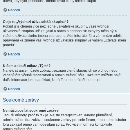
barvu, aby bylo jednodušší identifikovat členy těchto skupin.
Nahoru
Co je to „Výchozí uživatelská skupina“?
Pokud jste členem více než jedné uživatelské skupiny, vaše výchozí
uživatelská skupina určuje, jaká a barva a hodnost skupiny by měla být u
vašeho uživatelského jména zobrazena. Administrátor fóra vám může udělit
oprávnění ke změně vaší výchozí uživatelské skupiny ve vašem „Uživatelském
panelu“.
Nahoru
K čemu slouží odkaz „Tým“?
Na této stránce můžete zobrazit seznam členů starajících se o chod nebo
vedení fóra včetně moderátorů a administrátorů fóra. Také tam můžete najít
další informace jako například, která fóra moderátoři moderují.
Nahoru
Soukromé zprávy
Nemůžu posílat soukromé zprávy!
Jsou tři důvody, proč to tak je. Nejste zaregistrovaní a/nebo přihlášení,
administrátor fóra zakázal soukromé zprávy pro celé fórum, nebo administrátor
fóra zakázal přímo vám odesílání zpráv. Pro více informací kontaktujte
administrátora fóra.