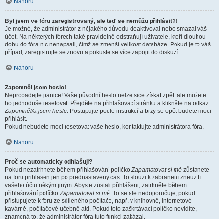
Nahoru
Byl jsem ve fóru zaregistrovaný, ale teď se nemůžu přihlásit?!
Je možné, že administrátor z nějakého důvodu deaktivoval nebo smazal váš
účet. Na některých fórech také pravidelně odstraňují uživatele, kteří dlouhou
dobu do fóra nic nenapsali, čímž se zmenší velikost databáze. Pokud je to váš
případ, zaregistrujte se znovu a pokuste se více zapojit do diskuzí.
Nahoru
Zapomněl jsem heslo!
Nepropadejte panice! Vaše původní heslo nelze sice získat zpět, ale můžete
ho jednoduše resetovat. Přejděte na přihlašovací stránku a klikněte na odkaz
Zapomněl/a jsem heslo
. Postupujte podle instrukcí a brzy se opět budete moci
přihlásit.
Pokud nebudete moci resetovat vaše heslo, kontaktujte administrátora fóra.
Nahoru
Proč se automaticky odhlašuji?
Pokud nezatrhnete během přihlašování políčko
Zapamatovat si mě
zůstanete
na fóru přihlášen jen po přednastavený čas. To slouží k zabránění zneužití
vašeho účtu někým jiným. Abyste zůstali přihlášeni, zatrhněte během
přihlašování políčko
Zapamatovat si mě
. To se ale nedoporučuje, pokud
přistupujete k fóru ze sdíleného počítače, např. v knihovně, internetové
kavárně, počítačové učebně atd. Pokud toto zaškrtávací políčko nevidíte,
znamená to, že administrátor fóra tuto funkci zakázal.