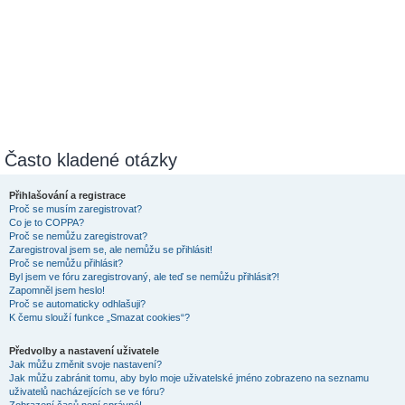
Často kladené otázky
Přihlašování a registrace
Proč se musím zaregistrovat?
Co je to COPPA?
Proč se nemůžu zaregistrovat?
Zaregistroval jsem se, ale nemůžu se přihlásit!
Proč se nemůžu přihlásit?
Byl jsem ve fóru zaregistrovaný, ale teď se nemůžu přihlásit?!
Zapomněl jsem heslo!
Proč se automaticky odhlašuji?
K čemu slouží funkce „Smazat cookies“?
Předvolby a nastavení uživatele
Jak můžu změnit svoje nastavení?
Jak můžu zabránit tomu, aby bylo moje uživatelské jméno zobrazeno na seznamu
uživatelů nacházejících se ve fóru?