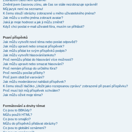
Zobrazení časů není správné!
Změnil jsem časovou zónu, ale čas se stále nezobrazuje správně!
Můj jazyk není na seznamu!
K čemu slouží obrázky zobrazené u mého uživatelského jména?
Jak můžu u svého jména zobrazit avatar?
Jaká je moje hodnost a jak ji můžu změnit?
Když chci poslat e-mail uživateli fóra, musím se přihlásit?
Psaní příspěvků
Jak můžu vytvořit nové téma nebo poslat odpověď?
Jak můžu upravit nebo smazat příspěvek?
Jak můžu přidat ke svým příspěvků podpis?
Jak můžu vytvořit hlasování/anketu?
Proč nemůžu přidat do hlasování více možností?
Jak můžu upravit nebo smazat hlasování?
Proč nemám přístup do určitého fóra?
Proč nemůžu posílat přílohy?
Proč jsem obdržel varování?
Jak můžu moderátorovi nahlásit příspěvek?
K čemu slouží tlačítko „Uložit jako rozepsanou zprávu“ zobrazené při psaní příspěvku?
Proč musí být můj příspěvek schválen?
Jak můžu oživit moje téma?
Formátování a druhy témat
Co jsou to BBKódy?
Můžu použít HTML?
Co jsou to smajlíci?
Můžu do příspěvků přidávat obrázky?
Co jsou to globální oznámení?