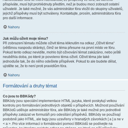
přispíváte, musí být prohlédnuty předtím, než je budou moci zobrazit ostatní
uživatelé. Je také možné, že vás administrátor fóra vložil do skupiny uživatelů,
jejichž příspěvky musí být schváleny. Kontaktujte, prosím, administrátora fóra
pro další informace.
Nahoru
Jak můžu oživit moje téma?
Při zobrazení tématu můžete oživit téma kliknutím na odkaz „Oživit téma“
(většinou naspodu stránky), čímž se téma přesune na první místo ve fóru.
Pokud tento odkaz nevidíte, mohlo být oživování témat zakázáno, nebo ještě
neuběhla doba, po které je povoleno téma oživit. Oživit téma jde také
jednoduše tak, že do něho odešlete příspěvek. Pokud to ale budete dělat,
ujistěte se, že to není proti pravidlům fóra.
Nahoru
Formátování a druhy témat
Co jsou to BBKódy?
BBKódy jsou speciální implementace HTML jazyka, které poskytují velkou
kontrolu pro formátování jednotlivých objektů v příspěvcích. Možnost používání
BBKódů uděluje administrátor fóra, ale BBKódy je také možné pro jednotlivé
příspěvky zakázat ve formuláři pro odesílání příspěvků. BBKódy se používají
podobně jako HTML, ale tagy jsou uzavřeny v hranatých závorkách [ a ] a ne v
< a >. Pro více informací o formátování pomocí BBKódů se podívejte na