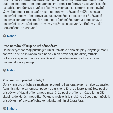
autorem, moderátorem nebo administrátorem. Pro úpravu hlasování klikněte
na tlačítko pro úpravu prvního příspěvku v tématu, ke kterému je hlasování
vždy připojeno. Pokud zatím nikdo nehlasoval, uživatelé můžou smazat
hlasování nebo v něm upravit jakoukoliv možnost. Pokud ale již uživatelé
hlasovali, jen administrátoři nebo moderátoři můžou upravit nebo smazat
hlasování. To zabrání tomu, aby byly možnosti hlasování změněny v ještě
neukončeném hlasování.
Nahoru
Proč nemám přístup do určitého fóra?
Do některých fór mají přístup jen určití uživatelé nebo skupiny. Abyste je mohli
zobrazit, číst, přispívat do nich nebo v nich provádět jiné akce, můžete
potřebovat speciální oprávnění. Kontaktujte administrátora fóra, aby vám
umožnil do fóra přístup.
Nahoru
Proč nemůžu posílat přílohy?
Oprávnění pro přílohy se nastavují pro jednotlivá fóra, skupiny nebo uživatele.
Administrátor fóra nemusel povolit do určitého fóra, do kterého můžete posílat
příspěvky, přidávat přílohy, nebo možná, že posílat přílohy můžou jen určité
skupiny, do kterých nepatříte. Pokud si nejste jisti, z jakého důvodu nemůžete k
příspěvkům přidávat přílohy, kontaktujte administrátora fóra.
Nahoru