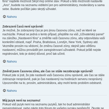
fóra“ najdete možnost
Skrýt můj online stav
. Pokud u této možnosti nastavíte
„Ano“, budete na seznamu viditelní jen pro administrátory, moderátory a sama
sebe. Budete počítán jako skrytý uživatel.
Nahoru
Zobrazení časů není správné!
Je možné, že zobrazený čas je pro jinou časovou zónu, než ve které se
nacházíte. Pokud se jedná o tento případ, přejděte na váš „Uživatelský panel“
na záložku „Nastavení fóra“ a změňte vaši časovou zónu, aby odpovídala vaší
konkrétní oblasti, např. Praha, Bratislava, Londýn, New York, Sydney atd.
Vezměte prosím na vědomí, že změnu časové zóny, stejně jako většinu
nastavení, můžou provádět jen zaregistrovaní uživatelé. Pokud ještě nejste
registrováni, toto je dobrý důvod, proč tak učinit.
Nahoru
Změnil jsem časovou zónu, ale čas se stále nezobrazuje správně!
Pokud jste si jisti, že jste nastavili vaši časovou zónu správně, ale čas se stále
zobrazuje nesprávně, pak je čas nastavený na hodinách serveru nesprávný.
Upozorněte na to, prosím, administrátora, aby mohl tento problém odstranit.
Nahoru
Můj jazyk není na seznamu!
Pokud váš jazyk není na seznamu jazyků, tak ho buď administrátor
nenainstaloval, nebo nikdo toto fórum do vašeho jazyka nepřeložil. Zkuste se