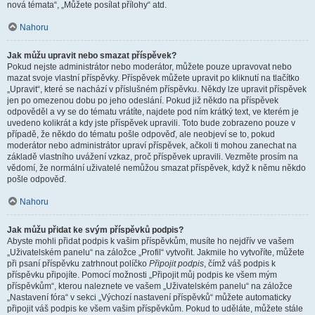
nová témata“, „Můžete posílat přílohy“ atd.
Nahoru
Jak můžu upravit nebo smazat příspěvek?
Pokud nejste administrátor nebo moderátor, můžete pouze upravovat nebo
mazat svoje vlastní příspěvky. Příspěvek můžete upravit po kliknutí na tlačítko
„Upravit“, které se nachází v příslušném příspěvku. Někdy lze upravit příspěvek
jen po omezenou dobu po jeho odeslání. Pokud již někdo na příspěvek
odpověděl a vy se do tématu vrátíte, najdete pod ním krátký text, ve kterém je
uvedeno kolikrát a kdy jste příspěvek upravili. Toto bude zobrazeno pouze v
případě, že někdo do tématu pošle odpověď, ale neobjeví se to, pokud
moderátor nebo administrátor upraví příspěvek, ačkoli ti mohou zanechat na
základě vlastního uvážení vzkaz, proč příspěvek upravili. Vezměte prosím na
vědomí, že normální uživatelé nemůžou smazat příspěvek, když k němu někdo
pošle odpověď.
Nahoru
Jak můžu přidat ke svým příspěvků podpis?
Abyste mohli přidat podpis k vašim příspěvkům, musíte ho nejdřív ve vašem
„Uživatelském panelu“ na záložce „Profil“ vytvořit. Jakmile ho vytvoříte, můžete
při psaní příspěvku zatrhnout políčko
Připojit podpis
, čímž váš podpis k
příspěvku připojíte. Pomocí možnosti „Připojit můj podpis ke všem mým
příspěvkům“, kterou naleznete ve vašem „Uživatelském panelu“ na záložce
„Nastavení fóra“ v sekci „Výchozí nastavení příspěvků“ můžete automaticky
připojit váš podpis ke všem vašim příspěvkům. Pokud to uděláte, můžete stále