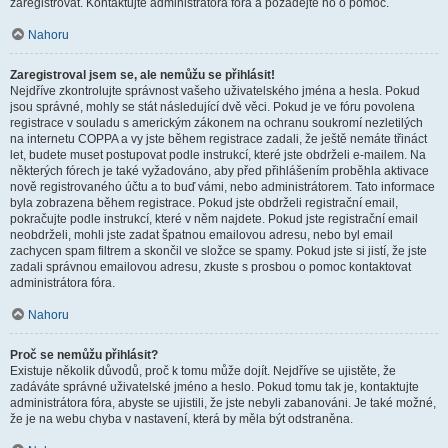
zaregistrovat. Kontaktujte administrátora fóra a požádejte ho o pomoc.
Nahoru
Zaregistroval jsem se, ale nemůžu se přihlásit!
Nejdříve zkontrolujte správnost vašeho uživatelského jména a hesla. Pokud
jsou správné, mohly se stát následující dvě věci. Pokud je ve fóru povolena
registrace v souladu s americkým zákonem na ochranu soukromí nezletilých
na internetu COPPA a vy jste během registrace zadali, že ještě nemáte třináct
let, budete muset postupovat podle instrukcí, které jste obdrželi e-mailem. Na
některých fórech je také vyžadováno, aby před přihlášením proběhla aktivace
nově registrovaného účtu a to buď vámi, nebo administrátorem. Tato informace
byla zobrazena během registrace. Pokud jste obdrželi registrační email,
pokračujte podle instrukcí, které v něm najdete. Pokud jste registrační email
neobdrželi, mohli jste zadat špatnou emailovou adresu, nebo byl email
zachycen spam filtrem a skončil ve složce se spamy. Pokud jste si jistí, že jste
zadali správnou emailovou adresu, zkuste s prosbou o pomoc kontaktovat
administrátora fóra.
Nahoru
Proč se nemůžu přihlásit?
Existuje několik důvodů, proč k tomu může dojít. Nejdříve se ujistěte, že
zadáváte správné uživatelské jméno a heslo. Pokud tomu tak je, kontaktujte
administrátora fóra, abyste se ujistili, že jste nebyli zabanováni. Je také možné,
že je na webu chyba v nastavení, která by měla být odstraněna.