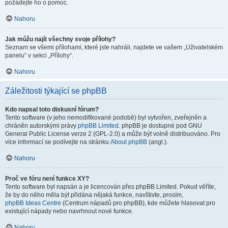
požádejte ho o pomoc.
Nahoru
Jak můžu najít všechny svoje přílohy?
Seznam se všemi přílohami, které jste nahráli, najdete ve vašem „Uživatelském
panelu“ v sekci „Přílohy“.
Nahoru
Záležitosti týkající se phpBB
Kdo napsal toto diskusní fórum?
Tento software (v jeho nemodifikované podobě) byl vytvořen, zveřejněn a
chráněn autorskými právy
phpBB Limited
. phpBB je dostupné pod GNU
General Public License verze 2 (GPL-2.0) a může být volně distribuováno. Pro
více informací se podívejte na stránku
About phpBB
(angl.).
Nahoru
Proč ve fóru není funkce XY?
Tento software byl napsán a je licencován přes phpBB Limited. Pokud věříte,
že by do něho měla být přidána nějaká funkce, navštivte, prosím,
phpBB Ideas Centre
(Centrum nápadů pro phpBB), kde můžete hlasovat pro
existující nápady nebo navrhnout nové funkce.
Nahoru