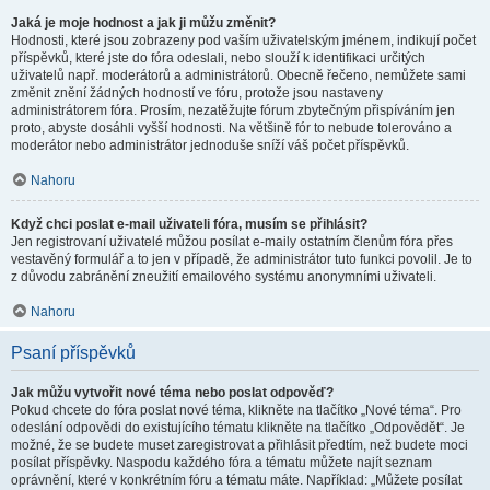
Jaká je moje hodnost a jak ji můžu změnit?
Hodnosti, které jsou zobrazeny pod vaším uživatelským jménem, indikují počet
příspěvků, které jste do fóra odeslali, nebo slouží k identifikaci určitých
uživatelů např. moderátorů a administrátorů. Obecně řečeno, nemůžete sami
změnit znění žádných hodností ve fóru, protože jsou nastaveny
administrátorem fóra. Prosím, nezatěžujte fórum zbytečným přispíváním jen
proto, abyste dosáhli vyšší hodnosti. Na většině fór to nebude tolerováno a
moderátor nebo administrátor jednoduše sníží váš počet příspěvků.
Nahoru
Když chci poslat e-mail uživateli fóra, musím se přihlásit?
Jen registrovaní uživatelé můžou posílat e-maily ostatním členům fóra přes
vestavěný formulář a to jen v případě, že administrátor tuto funkci povolil. Je to
z důvodu zabránění zneužití emailového systému anonymními uživateli.
Nahoru
Psaní příspěvků
Jak můžu vytvořit nové téma nebo poslat odpověď?
Pokud chcete do fóra poslat nové téma, klikněte na tlačítko „Nové téma“. Pro
odeslání odpovědi do existujícího tématu klikněte na tlačítko „Odpovědět“. Je
možné, že se budete muset zaregistrovat a přihlásit předtím, než budete moci
posílat příspěvky. Naspodu každého fóra a tématu můžete najít seznam
oprávnění, které v konkrétním fóru a tématu máte. Například: „Můžete posílat