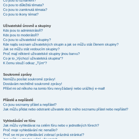
Co jsou to oznámení?
Co jsou to důležitá témata?
Co jsou to zamknutá témata?
Co jsou to ikony témat?
Uživatelské úrovně a skupiny
Kdo jsou to administrátoři?
Kdo jsou to moderátoři?
Co jsou to uživatelské skupiny?
Kde najdu seznam uživatelských skupin a jak se můžu stát členem skupiny?
Jak se můžu stát vedoucím skupiny?
Proč mají některé uživatelské skupiny jinou barvu?
Co je to „Výchozí uživatelská skupina“?
K čemu slouží odkaz „Tým“?
Soukromé zprávy
Nemůžu posílat soukromé zprávy!
Dostávám nechtěné soukromé zprávy!
Přišel mi od někoho na tomto fóru nevyžádaný nebo urážlivý e-mail!
Přátelé a nepřátelé
Co jsou seznamy přátel a nepřátel?
Jak můžu přidat nebo odstranit uživatele do/z mého seznamu přátel nebo nepřátel?
Vyhledávání ve fóru
Jak můžu vyhledávat na celém fóru nebo v jednotlivých fórech?
Proč moje vyhledávání nic nenašlo?
Proč se mi po vyhledávání zobrazí prázdná stránka!?