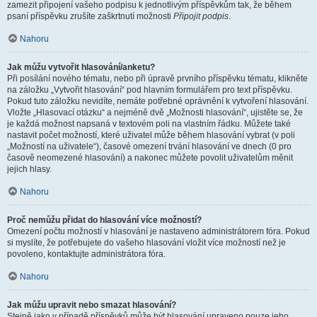
zamezit připojení vašeho podpisu k jednotlivým příspěvkům tak, že během
psaní příspěvku zrušíte zaškrtnutí možnosti
Připojit podpis
.
Nahoru
Jak můžu vytvořit hlasování/anketu?
Při posílání nového tématu, nebo při úpravě prvního příspěvku tématu, klikněte
na záložku „Vytvořit hlasování“ pod hlavním formulářem pro text příspěvku.
Pokud tuto záložku nevidíte, nemáte potřebné oprávnění k vytvoření hlasování.
Vložte „Hlasovací otázku“ a nejméně dvě „Možnosti hlasování“, ujistěte se, že
je každá možnost napsaná v textovém poli na vlastním řádku. Můžete také
nastavit počet možností, které uživatel může během hlasování vybrat (v poli
„Možností na uživatele“), časové omezení trvání hlasování ve dnech (0 pro
časově neomezené hlasování) a nakonec můžete povolit uživatelům měnit
jejich hlasy.
Nahoru
Proč nemůžu přidat do hlasování více možností?
Omezení počtu možností v hlasování je nastaveno administrátorem fóra. Pokud
si myslíte, že potřebujete do vašeho hlasování vložit více možností než je
povoleno, kontaktujte administrátora fóra.
Nahoru
Jak můžu upravit nebo smazat hlasování?
Stejně jako v případě příspěvků může být hlasování upraveno pouze jeho