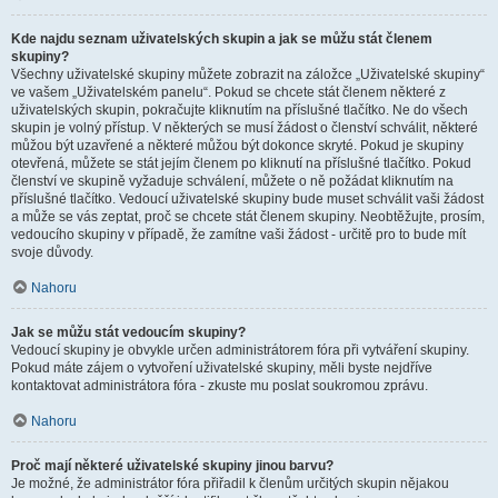
Kde najdu seznam uživatelských skupin a jak se můžu stát členem
skupiny?
Všechny uživatelské skupiny můžete zobrazit na záložce „Uživatelské skupiny“
ve vašem „Uživatelském panelu“. Pokud se chcete stát členem některé z
uživatelských skupin, pokračujte kliknutím na příslušné tlačítko. Ne do všech
skupin je volný přístup. V některých se musí žádost o členství schválit, některé
můžou být uzavřené a některé můžou být dokonce skryté. Pokud je skupiny
otevřená, můžete se stát jejím členem po kliknutí na příslušné tlačítko. Pokud
členství ve skupině vyžaduje schválení, můžete o ně požádat kliknutím na
příslušné tlačítko. Vedoucí uživatelské skupiny bude muset schválit vaši žádost
a může se vás zeptat, proč se chcete stát členem skupiny. Neobtěžujte, prosím,
vedoucího skupiny v případě, že zamítne vaši žádost - určitě pro to bude mít
svoje důvody.
Nahoru
Jak se můžu stát vedoucím skupiny?
Vedoucí skupiny je obvykle určen administrátorem fóra při vytváření skupiny.
Pokud máte zájem o vytvoření uživatelské skupiny, měli byste nejdříve
kontaktovat administrátora fóra - zkuste mu poslat soukromou zprávu.
Nahoru
Proč mají některé uživatelské skupiny jinou barvu?
Je možné, že administrátor fóra přiřadil k členům určitých skupin nějakou