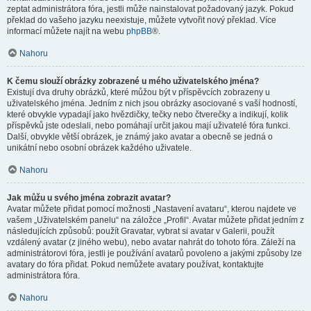
zeptat administrátora fóra, jestli může nainstalovat požadovaný jazyk. Pokud
překlad do vašeho jazyku neexistuje, můžete vytvořit nový překlad. Více
informací můžete najít na webu
phpBB
®.
Nahoru
K čemu slouží obrázky zobrazené u mého uživatelského jména?
Existují dva druhy obrázků, které můžou být v příspěvcích zobrazeny u
uživatelského jména. Jedním z nich jsou obrázky asociované s vaší hodností,
které obvykle vypadají jako hvězdičky, tečky nebo čtverečky a indikují, kolik
příspěvků jste odeslali, nebo pomáhají určit jakou mají uživatelé fóra funkci.
Další, obvykle větší obrázek, je známý jako avatar a obecně se jedná o
unikátní nebo osobní obrázek každého uživatele.
Nahoru
Jak můžu u svého jména zobrazit avatar?
Avatar můžete přidat pomocí možnosti „Nastavení avataru“, kterou najdete ve
vašem „Uživatelském panelu“ na záložce „Profil“. Avatar můžete přidat jedním z
následujících způsobů: použít Gravatar, vybrat si avatar v Galerii, použít
vzdálený avatar (z jiného webu), nebo avatar nahrát do tohoto fóra. Záleží na
administrátorovi fóra, jestli je používání avatarů povoleno a jakými způsoby lze
avatary do fóra přidat. Pokud nemůžete avatary používat, kontaktujte
administrátora fóra.
Nahoru