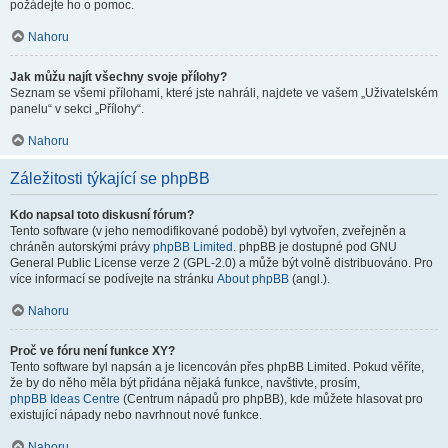
požádejte ho o pomoc.
Nahoru
Jak můžu najít všechny svoje přílohy?
Seznam se všemi přílohami, které jste nahráli, najdete ve vašem „Uživatelském
panelu“ v sekci „Přílohy“.
Nahoru
Záležitosti týkající se phpBB
Kdo napsal toto diskusní fórum?
Tento software (v jeho nemodifikované podobě) byl vytvořen, zveřejněn a
chráněn autorskými právy
phpBB Limited
. phpBB je dostupné pod GNU
General Public License verze 2 (GPL-2.0) a může být volně distribuováno. Pro
více informací se podívejte na stránku
About phpBB
(angl.).
Nahoru
Proč ve fóru není funkce XY?
Tento software byl napsán a je licencován přes phpBB Limited. Pokud věříte,
že by do něho měla být přidána nějaká funkce, navštivte, prosím,
phpBB Ideas Centre
(Centrum nápadů pro phpBB), kde můžete hlasovat pro
existující nápady nebo navrhnout nové funkce.
Nahoru