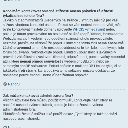
Koho mám kontaktovat ohledně stížnosti a/nebo právních záležitostí
týkajících se tohoto fóra?
Jakýkoliv z administrátorů uvedených na stránce „Tým“, by měl být pro vaši
stížnost vhodnou kontaktní osobou. Pokud se vám nedostane odpovědi, měli
byste kontaktovat majitele domény (proveďte
WHOIS vyhledávání
) nebo,
pokud je fórum provozováno na bezplatné službě (např. Yahoo!, forumzdarma,
Webzdarma atd.), vedení nebo oddělení stížností tohoto provozovatele.
Vezměte, prosím, na vědomí, že phpBB Limited na tomto fóru
nemá absolutně
žádné pravomoci
a nemůže nést odpovědnost za to jak, kde, nebo kým je toto
fórum používáno. Nekontaktujte phpBB Limited v souvislosti s jakýmikoliv
právními záležitostmi (zastavení činnosti, odpovědnost, pomlouvačný komentář
atd.), které
nemají přímou souvislost
s webem phpBB.com, nebo se
samotným phpBB softwarem. Pokud pošlete e-mail phpBB Limited týkající se
jakákoliv třetí strany
, která používá tento software, můžete očekávat, že
dostanete pouze strohou, nebo vůbec žádnou odpověď.
Nahoru
Jak můžu kontaktovat administrátora fóra?
Všichni uživatelé fóra můžou použít formulář „Kontaktujte nás“, který se
nachází naspodu všech stránek, pokud je tato možnost povolena
administrátorem fóra.
Přihlášení uživatelé můžou také použít odkaz „Tým“, který se také nachází
naspodu všech stránek.
Nahoru