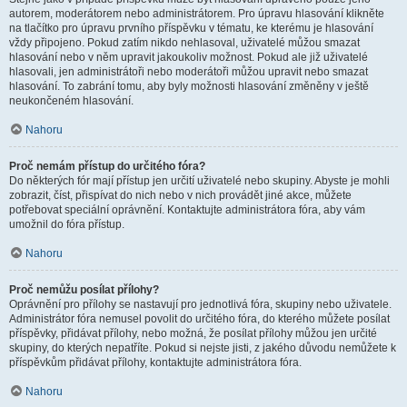
autorem, moderátorem nebo administrátorem. Pro úpravu hlasování klikněte
na tlačítko pro úpravu prvního příspěvku v tématu, ke kterému je hlasování
vždy připojeno. Pokud zatím nikdo nehlasoval, uživatelé můžou smazat
hlasování nebo v něm upravit jakoukoliv možnost. Pokud ale již uživatelé
hlasovali, jen administrátoři nebo moderátoři můžou upravit nebo smazat
hlasování. To zabrání tomu, aby byly možnosti hlasování změněny v ještě
neukončeném hlasování.
Nahoru
Proč nemám přístup do určitého fóra?
Do některých fór mají přístup jen určití uživatelé nebo skupiny. Abyste je mohli
zobrazit, číst, přispívat do nich nebo v nich provádět jiné akce, můžete
potřebovat speciální oprávnění. Kontaktujte administrátora fóra, aby vám
umožnil do fóra přístup.
Nahoru
Proč nemůžu posílat přílohy?
Oprávnění pro přílohy se nastavují pro jednotlivá fóra, skupiny nebo uživatele.
Administrátor fóra nemusel povolit do určitého fóra, do kterého můžete posílat
příspěvky, přidávat přílohy, nebo možná, že posílat přílohy můžou jen určité
skupiny, do kterých nepatříte. Pokud si nejste jisti, z jakého důvodu nemůžete k
příspěvkům přidávat přílohy, kontaktujte administrátora fóra.
Nahoru