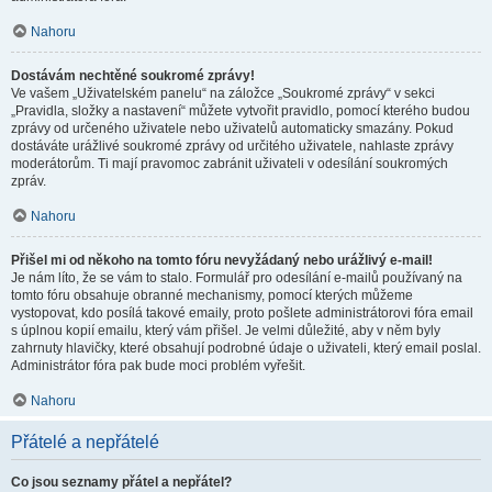
Nahoru
Dostávám nechtěné soukromé zprávy!
Ve vašem „Uživatelském panelu“ na záložce „Soukromé zprávy“ v sekci
„Pravidla, složky a nastavení“ můžete vytvořit pravidlo, pomocí kterého budou
zprávy od určeného uživatele nebo uživatelů automaticky smazány. Pokud
dostáváte urážlivé soukromé zprávy od určitého uživatele, nahlaste zprávy
moderátorům. Ti mají pravomoc zabránit uživateli v odesílání soukromých
zpráv.
Nahoru
Přišel mi od někoho na tomto fóru nevyžádaný nebo urážlivý e-mail!
Je nám líto, že se vám to stalo. Formulář pro odesílání e-mailů používaný na
tomto fóru obsahuje obranné mechanismy, pomocí kterých můžeme
vystopovat, kdo posílá takové emaily, proto pošlete administrátorovi fóra email
s úplnou kopií emailu, který vám přišel. Je velmi důležité, aby v něm byly
zahrnuty hlavičky, které obsahují podrobné údaje o uživateli, který email poslal.
Administrátor fóra pak bude moci problém vyřešit.
Nahoru
Přátelé a nepřátelé
Co jsou seznamy přátel a nepřátel?