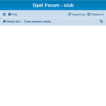
Opel Forum - club
FAQ
Registrovat
Přihlásit se
H
Obsah fóra
Často kladené otázky
l
e
d
a
t