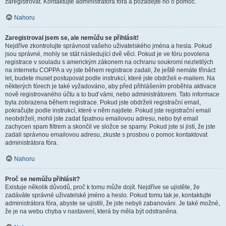
zaregistrovat. Kontaktujte administrátora fóra a požádejte ho o pomoc.
Nahoru
Zaregistroval jsem se, ale nemůžu se přihlásit!
Nejdříve zkontrolujte správnost vašeho uživatelského jména a hesla. Pokud
jsou správné, mohly se stát následující dvě věci. Pokud je ve fóru povolena
registrace v souladu s americkým zákonem na ochranu soukromí nezletilých
na internetu COPPA a vy jste během registrace zadali, že ještě nemáte třináct
let, budete muset postupovat podle instrukcí, které jste obdrželi e-mailem. Na
některých fórech je také vyžadováno, aby před přihlášením proběhla aktivace
nově registrovaného účtu a to buď vámi, nebo administrátorem. Tato informace
byla zobrazena během registrace. Pokud jste obdrželi registrační email,
pokračujte podle instrukcí, které v něm najdete. Pokud jste registrační email
neobdrželi, mohli jste zadat špatnou emailovou adresu, nebo byl email
zachycen spam filtrem a skončil ve složce se spamy. Pokud jste si jistí, že jste
zadali správnou emailovou adresu, zkuste s prosbou o pomoc kontaktovat
administrátora fóra.
Nahoru
Proč se nemůžu přihlásit?
Existuje několik důvodů, proč k tomu může dojít. Nejdříve se ujistěte, že
zadáváte správné uživatelské jméno a heslo. Pokud tomu tak je, kontaktujte
administrátora fóra, abyste se ujistili, že jste nebyli zabanováni. Je také možné,
že je na webu chyba v nastavení, která by měla být odstraněna.