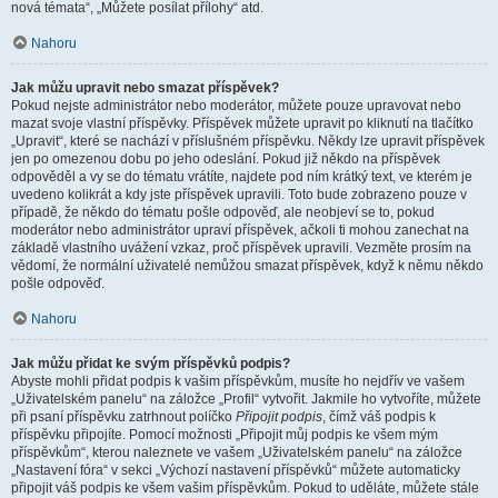
nová témata“, „Můžete posílat přílohy“ atd.
Nahoru
Jak můžu upravit nebo smazat příspěvek?
Pokud nejste administrátor nebo moderátor, můžete pouze upravovat nebo
mazat svoje vlastní příspěvky. Příspěvek můžete upravit po kliknutí na tlačítko
„Upravit“, které se nachází v příslušném příspěvku. Někdy lze upravit příspěvek
jen po omezenou dobu po jeho odeslání. Pokud již někdo na příspěvek
odpověděl a vy se do tématu vrátíte, najdete pod ním krátký text, ve kterém je
uvedeno kolikrát a kdy jste příspěvek upravili. Toto bude zobrazeno pouze v
případě, že někdo do tématu pošle odpověď, ale neobjeví se to, pokud
moderátor nebo administrátor upraví příspěvek, ačkoli ti mohou zanechat na
základě vlastního uvážení vzkaz, proč příspěvek upravili. Vezměte prosím na
vědomí, že normální uživatelé nemůžou smazat příspěvek, když k němu někdo
pošle odpověď.
Nahoru
Jak můžu přidat ke svým příspěvků podpis?
Abyste mohli přidat podpis k vašim příspěvkům, musíte ho nejdřív ve vašem
„Uživatelském panelu“ na záložce „Profil“ vytvořit. Jakmile ho vytvoříte, můžete
při psaní příspěvku zatrhnout políčko
Připojit podpis
, čímž váš podpis k
příspěvku připojíte. Pomocí možnosti „Připojit můj podpis ke všem mým
příspěvkům“, kterou naleznete ve vašem „Uživatelském panelu“ na záložce
„Nastavení fóra“ v sekci „Výchozí nastavení příspěvků“ můžete automaticky
připojit váš podpis ke všem vašim příspěvkům. Pokud to uděláte, můžete stále