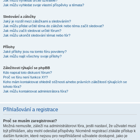
Jak můžu vyhledat určité uživatele?
Jak můžu vyhledat svoje vlastní příspěvky a témata?
Sledování a záložky
Jaký je rozdíl mezi záložkami a sledováním?
Jak můžu přidat určité téma do záložek nebo téma začít sledovat?
Jak můžu začít sledovat určité fórum?
Jak můžu ukončit sledování témat nebo fór?
Přílohy
Jaké přílohy jsou na tomto fóru povoleny?
Jak můžu najít všechny svoje přílohy?
Záležitosti týkající se phpBB
Kdo napsal toto diskusní fórum?
Proč ve fóru není funkce XY?
Koho mám kontaktovat ohledně stížnosti a/nebo právních záležitostí týkajících se
tohoto fóra?
Jak můžu kontaktovat administrátora fóra?
Přihlašování a registrace
Proč se musím zaregistrovat?
Možná nemusíte, záleží na administrátorovi fóra, jestli nastaví, že uživatel musí
být přihlášen, aby mohl odesílat příspěvky. Nicméně registrací získáte přístup k
dalším funkcím, které nejsou pro nepřihlášené uživatele dostupné, jako je