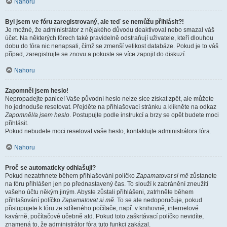
Nahoru
Byl jsem ve fóru zaregistrovaný, ale teď se nemůžu přihlásit?!
Je možné, že administrátor z nějakého důvodu deaktivoval nebo smazal váš
účet. Na některých fórech také pravidelně odstraňují uživatele, kteří dlouhou
dobu do fóra nic nenapsali, čímž se zmenší velikost databáze. Pokud je to váš
případ, zaregistrujte se znovu a pokuste se více zapojit do diskuzí.
Nahoru
Zapomněl jsem heslo!
Nepropadejte panice! Vaše původní heslo nelze sice získat zpět, ale můžete
ho jednoduše resetovat. Přejděte na přihlašovací stránku a klikněte na odkaz
Zapomněl/a jsem heslo
. Postupujte podle instrukcí a brzy se opět budete moci
přihlásit.
Pokud nebudete moci resetovat vaše heslo, kontaktujte administrátora fóra.
Nahoru
Proč se automaticky odhlašuji?
Pokud nezatrhnete během přihlašování políčko
Zapamatovat si mě
zůstanete
na fóru přihlášen jen po přednastavený čas. To slouží k zabránění zneužití
vašeho účtu někým jiným. Abyste zůstali přihlášeni, zatrhněte během
přihlašování políčko
Zapamatovat si mě
. To se ale nedoporučuje, pokud
přistupujete k fóru ze sdíleného počítače, např. v knihovně, internetové
kavárně, počítačové učebně atd. Pokud toto zaškrtávací políčko nevidíte,
znamená to, že administrátor fóra tuto funkci zakázal.