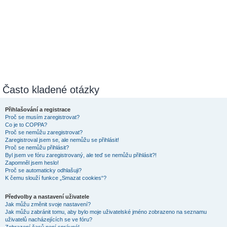
Často kladené otázky
Přihlašování a registrace
Proč se musím zaregistrovat?
Co je to COPPA?
Proč se nemůžu zaregistrovat?
Zaregistroval jsem se, ale nemůžu se přihlásit!
Proč se nemůžu přihlásit?
Byl jsem ve fóru zaregistrovaný, ale teď se nemůžu přihlásit?!
Zapomněl jsem heslo!
Proč se automaticky odhlašuji?
K čemu slouží funkce „Smazat cookies“?
Předvolby a nastavení uživatele
Jak můžu změnit svoje nastavení?
Jak můžu zabránit tomu, aby bylo moje uživatelské jméno zobrazeno na seznamu
uživatelů nacházejících se ve fóru?