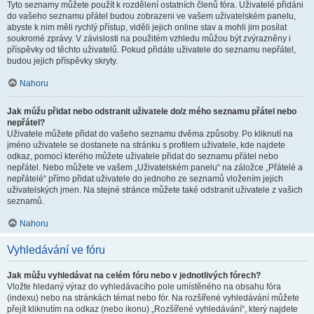
Tyto seznamy můžete použít k rozdělení ostatních členů fóra. Uživatelé přidáni
do vašeho seznamu přátel budou zobrazeni ve vašem uživatelském panelu,
abyste k nim měli rychlý přístup, viděli jejich online stav a mohli jim posílat
soukromé zprávy. V závislosti na použitém vzhledu můžou být zvýrazněny i
příspěvky od těchto uživatelů. Pokud přidáte uživatele do seznamu nepřátel,
budou jejich příspěvky skryty.
Nahoru
Jak můžu přidat nebo odstranit uživatele do/z mého seznamu přátel nebo
nepřátel?
Uživatele můžete přidat do vašeho seznamu dvěma způsoby. Po kliknutí na
jméno uživatele se dostanete na stránku s profilem uživatele, kde najdete
odkaz, pomocí kterého můžete uživatele přidat do seznamu přátel nebo
nepřátel. Nebo můžete ve vašem „Uživatelském panelu“ na záložce „Přátelé a
nepřátelé“ přímo přidat uživatele do jednoho ze seznamů vložením jejich
uživatelských jmen. Na stejné stránce můžete také odstranit uživatele z vašich
seznamů.
Nahoru
Vyhledávání ve fóru
Jak můžu vyhledávat na celém fóru nebo v jednotlivých fórech?
Vložte hledaný výraz do vyhledávacího pole umístěného na obsahu fóra
(indexu) nebo na stránkách témat nebo fór. Na rozšířené vyhledávání můžete
přejít kliknutím na odkaz (nebo ikonu) „Rozšířené vyhledávání“, který najdete