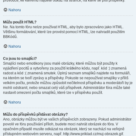
průvodce, ke kterému najdete odkaz na stránce, na které se píší příspěvky.
Nahoru
Můžu použít HTML?
Ne. Na tomto fóru nelze používat HTML, aby bylo zpracováno jako HTML.
Většinu formátování, které lze provést pomocí HTML, lze nahradit použitím
BBKódů.
Nahoru
Co jsou to smajlíci?
Smajlíci nebo emotikony jsou malé obrázky, které můžou být použity k
vyjádření pocitů a vytvořeny za použití krátkého kódu, např. kód :) znamená
radost a kód :( znamená smutek. Úplný seznam smajlíků najdete na formuláři,
na kterém se tvoří zprávy a příspěvky. Pokuste se nepoužívat smajlíky v příliš
velkém počtu, protože můžou způsobit nečitelnost příspěvku a moderátoři by je
mohli odstranit, nebo smazat celý váš příspěvek. Administrátor fóra může také
nastavit omezení počtu smajlíků, které lze v příspěvku použít.
Nahoru
Můžu do příspěvků přidávat obrázky?
Ano, obrázky můžou být ve vašich příspěvcích zobrazeny. Pokud administrátor
povolil ve fóru používání příloh, budete moci nahrát obrázek do fóra. V
opačném případě musíte odkázat na obrázek, který se nachází na veřejně
přístupném webovém serveru, např. http://www.priklad.cz/muj-obrazek.gif.