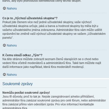
barvu, aby bylo jednodušší identifikovat členy těchto skupin.
Nahoru
Co je to „Výchozí uživatelská skupina“?
Pokud jste členem více než jedné uživatelské skupiny, vaše výchozí
uživatelská skupina určuje, jaká a barva a hodnost skupiny by měla být u
vašeho uživatelského jména zobrazena. Administrátor fóra vám může udělit
oprávnění ke změně vaší výchozí uživatelské skupiny ve vašem „Uživatelském
panelu“.
Nahoru
K čemu slouží odkaz „Tým“?
Na této stránce můžete zobrazit seznam členů starajících se o chod nebo
vedení fóra včetně moderátorů a administrátorů fóra. Také tam můžete najít
další informace jako například, která fóra moderátoři moderují.
Nahoru
Soukromé zprávy
Nemůžu posílat soukromé zprávy!
Jsou tři důvody, proč to tak je. Nejste zaregistrovaní a/nebo přihlášení,
administrátor fóra zakázal soukromé zprávy pro celé fórum, nebo administrátor
fóra zakázal přímo vám odesílání zpráv. Pro více informací kontaktujte
administrátora fóra.