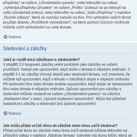
příspěvky“ ve vašem „Uživatelském panelu“, nebo kliknutím na odkaz
„Vyhledat příspěvky uživatele“ ve vašem „Profilu“ (zobrazí se po kliknutí na
vaše uživatelské jméno), nebo kliknutím na odkaz „Vaše příspěvky“ v nabídce
„Rychlé odkazy“, která se nachází nahoře na fóru. Pro vyhledání vašich témat
použijte stránku „Rozšířené vyhledávání“, na které pomocí různých možnosti
můžete zúžit vyhledávání na vaše témata.
Nahoru
Sledování a záložky
Jaký je rozdíl mezi záložkami a sledováním?
V phpBB 3.0 fungovali záložky velmi podobně jako záložky ve vašem
prohlížeči. Nebyli jste upozorněni, když došlo v tématu k nějakým změnám. V
phpBB 3.1 se záložky chovají stejně jako sledování tématu, což znamená, že
můžete být upozorněni, když v tématu v záložkách dojde k nějakým změnám.
Při sledování fóra nebo tématu budete upozorněni, když dojde ve sledovaném
fóru nebo tématu k nějakým změnám. Způsob upozornění pro záložky a
sledování můžete nastavit ve vašem „Uživatelském panelu“ na záložce
„Nastavení fóra“ v sekci „Upravit nastavení upozornění“. Může být užitečné
nastavit pro záložky a sledování jiný způsob upozornění.
Nahoru
Jak můžu přidat určité téma do záložek nebo téma začít sledovat?
Přidat určité téma do záložek nebo téma začít sledovat můžete kliknutím na
příslušný odkaz v nabídce „Nástroje tématu“ (obvykle má ikonu klíče), která se