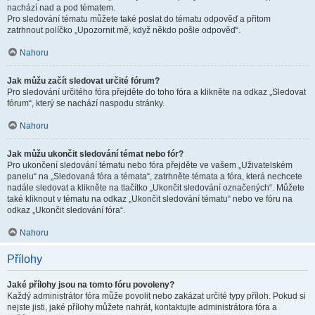
nachází nad a pod tématem.
Pro sledování tématu můžete také poslat do tématu odpověď a přitom
zatrhnout políčko „Upozornit mě, když někdo pošle odpověď“.
Nahoru
Jak můžu začít sledovat určité fórum?
Pro sledování určitého fóra přejděte do toho fóra a klikněte na odkaz „Sledovat
fórum“, který se nachází naspodu stránky.
Nahoru
Jak můžu ukončit sledování témat nebo fór?
Pro ukončení sledování tématu nebo fóra přejděte ve vašem „Uživatelském
panelu“ na „Sledovaná fóra a témata“, zatrhněte témata a fóra, která nechcete
nadále sledovat a klikněte na tlačítko „Ukončit sledování označených“. Můžete
také kliknout v tématu na odkaz „Ukončit sledování tématu“ nebo ve fóru na
odkaz „Ukončit sledování fóra“.
Nahoru
Přílohy
Jaké přílohy jsou na tomto fóru povoleny?
Každý administrátor fóra může povolit nebo zakázat určité typy příloh. Pokud si
nejste jisti, jaké přílohy můžete nahrát, kontaktujte administrátora fóra a