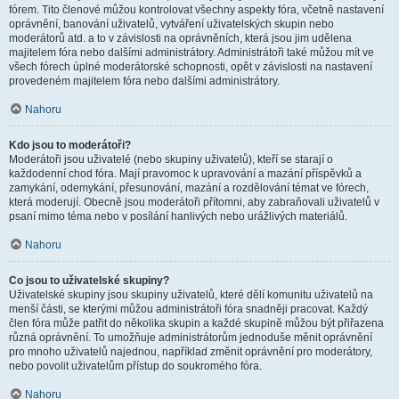
fórem. Tito členové můžou kontrolovat všechny aspekty fóra, včetně nastavení
oprávnění, banování uživatelů, vytváření uživatelských skupin nebo
moderátorů atd. a to v závislosti na oprávněních, která jsou jim udělena
majitelem fóra nebo dalšími administrátory. Administrátoři také můžou mít ve
všech fórech úplné moderátorské schopnosti, opět v závislosti na nastavení
provedeném majitelem fóra nebo dalšími administrátory.
Nahoru
Kdo jsou to moderátoři?
Moderátoři jsou uživatelé (nebo skupiny uživatelů), kteří se starají o
každodenní chod fóra. Mají pravomoc k upravování a mazání příspěvků a
zamykání, odemykání, přesunování, mazání a rozdělování témat ve fórech,
která moderují. Obecně jsou moderátoři přítomni, aby zabraňovali uživatelů v
psaní mimo téma nebo v posílání hanlivých nebo urážlivých materiálů.
Nahoru
Co jsou to uživatelské skupiny?
Uživatelské skupiny jsou skupiny uživatelů, které dělí komunitu uživatelů na
menší části, se kterými můžou administrátoři fóra snadněji pracovat. Každý
člen fóra může patřit do několika skupin a každé skupině můžou být přiřazena
různá oprávnění. To umožňuje administrátorům jednoduše měnit oprávnění
pro mnoho uživatelů najednou, například změnit oprávnění pro moderátory,
nebo povolit uživatelům přístup do soukromého fóra.
Nahoru