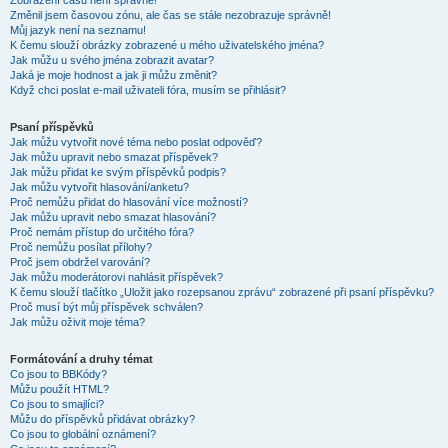
Zobrazení časů není správné!
Změnil jsem časovou zónu, ale čas se stále nezobrazuje správně!
Můj jazyk není na seznamu!
K čemu slouží obrázky zobrazené u mého uživatelského jména?
Jak můžu u svého jména zobrazit avatar?
Jaká je moje hodnost a jak ji můžu změnit?
Když chci poslat e-mail uživateli fóra, musím se přihlásit?
Psaní příspěvků
Jak můžu vytvořit nové téma nebo poslat odpověď?
Jak můžu upravit nebo smazat příspěvek?
Jak můžu přidat ke svým příspěvků podpis?
Jak můžu vytvořit hlasování/anketu?
Proč nemůžu přidat do hlasování více možností?
Jak můžu upravit nebo smazat hlasování?
Proč nemám přístup do určitého fóra?
Proč nemůžu posílat přílohy?
Proč jsem obdržel varování?
Jak můžu moderátorovi nahlásit příspěvek?
K čemu slouží tlačítko „Uložit jako rozepsanou zprávu“ zobrazené při psaní příspěvku?
Proč musí být můj příspěvek schválen?
Jak můžu oživit moje téma?
Formátování a druhy témat
Co jsou to BBKódy?
Můžu použít HTML?
Co jsou to smajlíci?
Můžu do příspěvků přidávat obrázky?
Co jsou to globální oznámení?