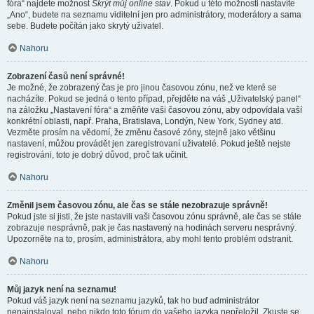
fóra“ najdete možnost
Skrýt můj online stav
. Pokud u této možnosti nastavíte
„Ano“, budete na seznamu viditelní jen pro administrátory, moderátory a sama
sebe. Budete počítán jako skrytý uživatel.
Nahoru
Zobrazení časů není správné!
Je možné, že zobrazený čas je pro jinou časovou zónu, než ve které se
nacházíte. Pokud se jedná o tento případ, přejděte na váš „Uživatelský panel“
na záložku „Nastavení fóra“ a změňte vaši časovou zónu, aby odpovídala vaší
konkrétní oblasti, např. Praha, Bratislava, Londýn, New York, Sydney atd.
Vezměte prosím na vědomí, že změnu časové zóny, stejně jako většinu
nastavení, můžou provádět jen zaregistrovaní uživatelé. Pokud ještě nejste
registrováni, toto je dobrý důvod, proč tak učinit.
Nahoru
Změnil jsem časovou zónu, ale čas se stále nezobrazuje správně!
Pokud jste si jisti, že jste nastavili vaši časovou zónu správně, ale čas se stále
zobrazuje nesprávně, pak je čas nastavený na hodinách serveru nesprávný.
Upozorněte na to, prosím, administrátora, aby mohl tento problém odstranit.
Nahoru
Můj jazyk není na seznamu!
Pokud váš jazyk není na seznamu jazyků, tak ho buď administrátor
nenainstaloval, nebo nikdo toto fórum do vašeho jazyka nepřeložil. Zkuste se