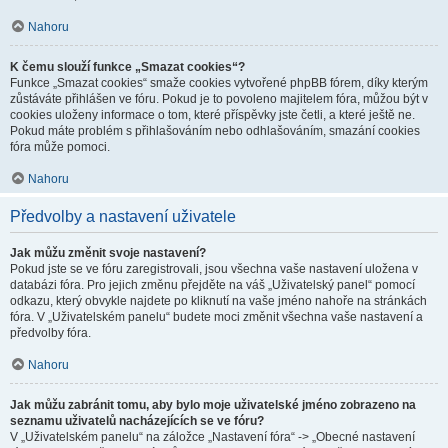
Nahoru
K čemu slouží funkce „Smazat cookies“?
Funkce „Smazat cookies“ smaže cookies vytvořené phpBB fórem, díky kterým
zůstáváte přihlášen ve fóru. Pokud je to povoleno majitelem fóra, můžou být v
cookies uloženy informace o tom, které příspěvky jste četli, a které ještě ne.
Pokud máte problém s přihlašováním nebo odhlašováním, smazání cookies
fóra může pomoci.
Nahoru
Předvolby a nastavení uživatele
Jak můžu změnit svoje nastavení?
Pokud jste se ve fóru zaregistrovali, jsou všechna vaše nastavení uložena v
databázi fóra. Pro jejich změnu přejděte na váš „Uživatelský panel“ pomocí
odkazu, který obvykle najdete po kliknutí na vaše jméno nahoře na stránkách
fóra. V „Uživatelském panelu“ budete moci změnit všechna vaše nastavení a
předvolby fóra.
Nahoru
Jak můžu zabránit tomu, aby bylo moje uživatelské jméno zobrazeno na
seznamu uživatelů nacházejících se ve fóru?
V „Uživatelském panelu“ na záložce „Nastavení fóra“ -> „Obecné nastavení