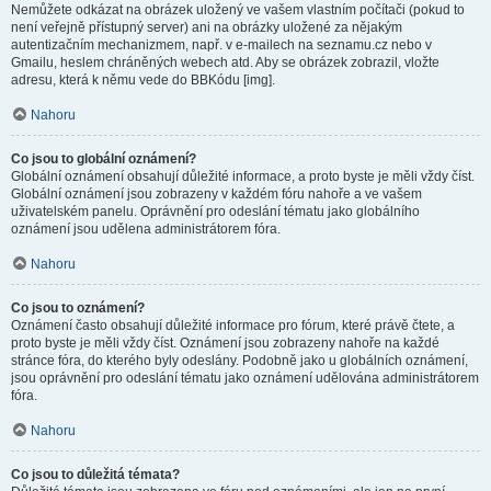
Nemůžete odkázat na obrázek uložený ve vašem vlastním počítači (pokud to
není veřejně přístupný server) ani na obrázky uložené za nějakým
autentizačním mechanizmem, např. v e-mailech na seznamu.cz nebo v
Gmailu, heslem chráněných webech atd. Aby se obrázek zobrazil, vložte
adresu, která k němu vede do BBKódu [img].
Nahoru
Co jsou to globální oznámení?
Globální oznámení obsahují důležité informace, a proto byste je měli vždy číst.
Globální oznámení jsou zobrazeny v každém fóru nahoře a ve vašem
uživatelském panelu. Oprávnění pro odeslání tématu jako globálního
oznámení jsou udělena administrátorem fóra.
Nahoru
Co jsou to oznámení?
Oznámení často obsahují důležité informace pro fórum, které právě čtete, a
proto byste je měli vždy číst. Oznámení jsou zobrazeny nahoře na každé
stránce fóra, do kterého byly odeslány. Podobně jako u globálních oznámení,
jsou oprávnění pro odeslání tématu jako oznámení udělována administrátorem
fóra.
Nahoru
Co jsou to důležitá témata?