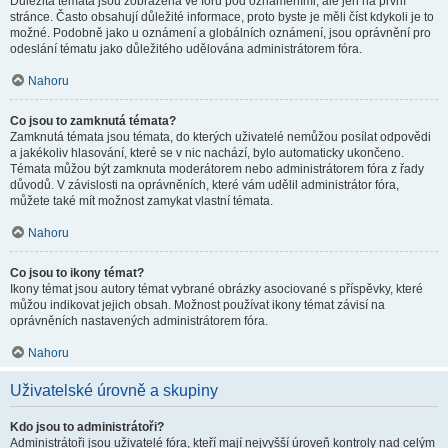
Důležitá témata jsou zobrazena ve fóru pod oznámeními, ale jen na první
stránce. Často obsahují důležité informace, proto byste je měli číst kdykoli je to
možné. Podobně jako u oznámení a globálních oznámení, jsou oprávnění pro
odeslání tématu jako důležitého udělována administrátorem fóra.
Nahoru
Co jsou to zamknutá témata?
Zamknutá témata jsou témata, do kterých uživatelé nemůžou posílat odpovědi
a jakékoliv hlasování, které se v nic nachází, bylo automaticky ukončeno.
Témata můžou být zamknuta moderátorem nebo administrátorem fóra z řady
důvodů. V závislosti na oprávněních, které vám udělil administrátor fóra,
můžete také mít možnost zamykat vlastní témata.
Nahoru
Co jsou to ikony témat?
Ikony témat jsou autory témat vybrané obrázky asociované s příspěvky, které
můžou indikovat jejich obsah. Možnost používat ikony témat závisí na
oprávněních nastavených administrátorem fóra.
Nahoru
Uživatelské úrovně a skupiny
Kdo jsou to administrátoři?
Administrátoři jsou uživatelé fóra, kteří mají nejvyšší úroveň kontroly nad celým