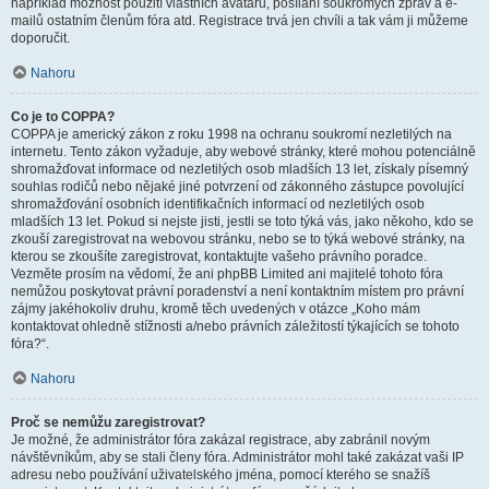
například možnost použití vlastních avatarů, posílání soukromých zpráv a e-
mailů ostatním členům fóra atd. Registrace trvá jen chvíli a tak vám ji můžeme
doporučit.
Nahoru
Co je to COPPA?
COPPA je americký zákon z roku 1998 na ochranu soukromí nezletilých na
internetu. Tento zákon vyžaduje, aby webové stránky, které mohou potenciálně
shromažďovat informace od nezletilých osob mladších 13 let, získaly písemný
souhlas rodičů nebo nějaké jiné potvrzení od zákonného zástupce povolující
shromažďování osobních identifikačních informací od nezletilých osob
mladších 13 let. Pokud si nejste jisti, jestli se toto týká vás, jako někoho, kdo se
zkouší zaregistrovat na webovou stránku, nebo se to týká webové stránky, na
kterou se zkoušíte zaregistrovat, kontaktujte vašeho právního poradce.
Vezměte prosím na vědomí, že ani phpBB Limited ani majitelé tohoto fóra
nemůžou poskytovat právní poradenství a není kontaktním místem pro právní
zájmy jakéhokoliv druhu, kromě těch uvedených v otázce „Koho mám
kontaktovat ohledně stížnosti a/nebo právních záležitostí týkajících se tohoto
fóra?“.
Nahoru
Proč se nemůžu zaregistrovat?
Je možné, že administrátor fóra zakázal registrace, aby zabránil novým
návštěvníkům, aby se stali členy fóra. Administrátor mohl také zakázat vaši IP
adresu nebo používání uživatelského jména, pomocí kterého se snažíš