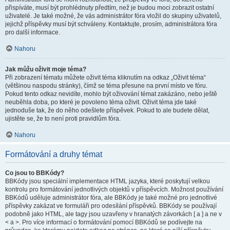
přispíváte, musí být prohlédnuty předtím, než je budou moci zobrazit ostatní
uživatelé. Je také možné, že vás administrátor fóra vložil do skupiny uživatelů,
jejichž příspěvky musí být schváleny. Kontaktujte, prosím, administrátora fóra
pro další informace.
Nahoru
Jak můžu oživit moje téma?
Při zobrazení tématu můžete oživit téma kliknutím na odkaz „Oživit téma“
(většinou naspodu stránky), čímž se téma přesune na první místo ve fóru.
Pokud tento odkaz nevidíte, mohlo být oživování témat zakázáno, nebo ještě
neuběhla doba, po které je povoleno téma oživit. Oživit téma jde také
jednoduše tak, že do něho odešlete příspěvek. Pokud to ale budete dělat,
ujistěte se, že to není proti pravidlům fóra.
Nahoru
Formátování a druhy témat
Co jsou to BBKódy?
BBKódy jsou speciální implementace HTML jazyka, které poskytují velkou
kontrolu pro formátování jednotlivých objektů v příspěvcích. Možnost používání
BBKódů uděluje administrátor fóra, ale BBKódy je také možné pro jednotlivé
příspěvky zakázat ve formuláři pro odesílání příspěvků. BBKódy se používají
podobně jako HTML, ale tagy jsou uzavřeny v hranatých závorkách [ a ] a ne v
< a >. Pro více informací o formátování pomocí BBKódů se podívejte na