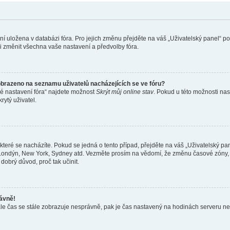
ení uložena v databázi fóra. Pro jejich změnu přejděte na váš „Uživatelský panel“ p
i změnit všechna vaše nastavení a předvolby fóra.
obrazeno na seznamu uživatelů nacházejících se ve fóru?
né nastavení fóra“ najdete možnost
Skrýt můj online stav
. Pokud u této možnosti nas
rytý uživatel.
teré se nacházíte. Pokud se jedná o tento případ, přejděte na váš „Uživatelský pa
a, Londýn, New York, Sydney atd. Vezměte prosím na vědomí, že změnu časové zóny, 
 dobrý důvod, proč tak učinit.
rávně!
ě, ale čas se stále zobrazuje nesprávně, pak je čas nastavený na hodinách serveru 