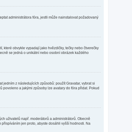
ptat administrátora fóra, jestli může nainstalovat požadovaný
í, které obvykle vypadají jako hvězdičky, tečky nebo čtverečky
 a obecně se jedná o unikátní nebo osobní obrázek každého
t jedním z následujících způsobů: použít Gravatar, vybrat si
tarů povoleno a jakými způsoby lze avatary do fóra přidat. Pokud
itých uživatelů např. moderátorů a administrátorů. Obecně
přispíváním jen proto, abyste dosáhli vyšší hodnosti. Na