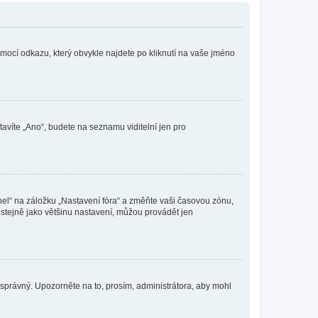
omocí odkazu, který obvykle najdete po kliknutí na vaše jméno
tavíte „Ano“, budete na seznamu viditelní jen pro
nel“ na záložku „Nastavení fóra“ a změňte vaši časovou zónu,
stejně jako většinu nastavení, můžou provádět jen
nesprávný. Upozorněte na to, prosím, administrátora, aby mohl