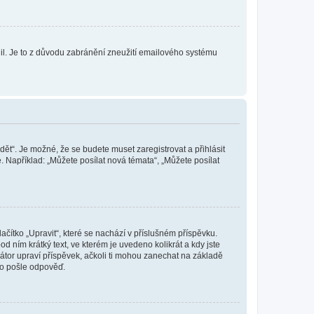
olil. Je to z důvodu zabránění zneužití emailového systému
dět“. Je možné, že se budete muset zaregistrovat a přihlásit
 Například: „Můžete posílat nová témata“, „Můžete posílat
čítko „Upravit“, které se nachází v příslušném příspěvku.
 ním krátký text, ve kterém je uvedeno kolikrát a kdy jste
átor upraví příspěvek, ačkoli ti mohou zanechat na základě
do pošle odpověď.