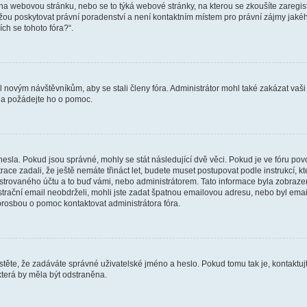
vat na webovou stránku, nebo se to týká webové stránky, na kterou se zkoušíte zareg
ůžou poskytovat právní poradenství a není kontaktním místem pro právní zájmy ja
ích se tohoto fóra?“.
il novým návštěvníkům, aby se stali členy fóra. Administrátor mohl také zakázat va
a a požádejte ho o pomoc.
hesla. Pokud jsou správné, mohly se stát následující dvě věci. Pokud je ve fóru 
ace zadali, že ještě nemáte třináct let, budete muset postupovat podle instrukcí, kt
trovaného účtu a to buď vámi, nebo administrátorem. Tato informace byla zobrazena
gistrační email neobdrželi, mohli jste zadat špatnou emailovou adresu, nebo byl em
s prosbou o pomoc kontaktovat administrátora fóra.
těte, že zadáváte správné uživatelské jméno a heslo. Pokud tomu tak je, kontaktujte a
terá by měla být odstraněna.