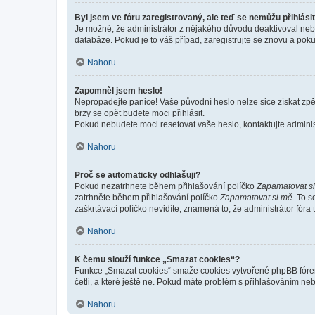
Byl jsem ve fóru zaregistrovaný, ale teď se nemůžu přihlásit
Je možné, že administrátor z nějakého důvodu deaktivoval nebo 
databáze. Pokud je to váš případ, zaregistrujte se znovu a pokus
Nahoru
Zapomněl jsem heslo!
Nepropadejte panice! Vaše původní heslo nelze sice získat zpě
brzy se opět budete moci přihlásit.
Pokud nebudete moci resetovat vaše heslo, kontaktujte administ
Nahoru
Proč se automaticky odhlašuji?
Pokud nezatrhnete během přihlašování políčko
Zapamatovat s
zatrhněte během přihlašování políčko
Zapamatovat si mě
. To 
zaškrtávací políčko nevidíte, znamená to, že administrátor fóra 
Nahoru
K čemu slouží funkce „Smazat cookies“?
Funkce „Smazat cookies“ smaže cookies vytvořené phpBB fórem, 
četli, a které ještě ne. Pokud máte problém s přihlašováním 
Nahoru