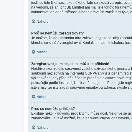
jestli se toto týká vás, jako někoho, kdo se zkouší zaregistro
na vědomí, že ani phpBB Limited ani majitelé tohoto fóra nem
kontaktovat ohledně stížnosti a/nebo právních záležitostí týkajíc
Nahoru
Proč se nemůžu zaregistrovat?
Je možné, že administrátor fóra zakázal registrace, aby zabrán
kterého se snažíš zaregistrovat. Kontaktujte administrátora fór
Nahoru
Zaregistroval jsem se, ale nemůžu se přihlásit!
Nejdříve zkontrolujte správnost vašeho uživatelského jména a 
soukromí nezletilých na internetu COPPA a vy jste během registr
vyžadováno, aby před přihlášením proběhla aktivace nově regis
pokračujte podle instrukcí, které v něm najdete. Pokud jste re
jste si jistí, že jste zadali správnou emailovou adresu, zkuste 
Nahoru
Proč se nemůžu přihlásit?
Existuje několik důvodů, proč k tomu může dojít. Nejdříve se ujis
zabanováni. Je také možné, že je na webu chyba v nastavení, k
Nahoru