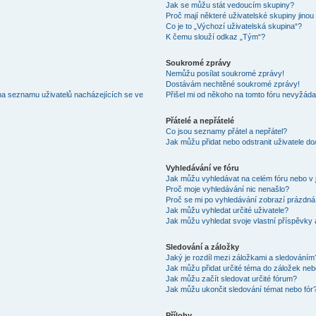
Jak se můžu stát vedoucím skupiny?
Proč mají některé uživatelské skupiny jinou
Co je to „Výchozí uživatelská skupina“?
K čemu slouží odkaz „Tým“?
Soukromé zprávy
Nemůžu posílat soukromé zprávy!
Dostávám nechtěné soukromé zprávy!
na seznamu uživatelů nacházejících se ve
Přišel mi od někoho na tomto fóru nevyžáda
Přátelé a nepřátelé
Co jsou seznamy přátel a nepřátel?
Jak můžu přidat nebo odstranit uživatele d
Vyhledávání ve fóru
Jak můžu vyhledávat na celém fóru nebo v 
Proč moje vyhledávání nic nenašlo?
Proč se mi po vyhledávání zobrazí prázdná
Jak můžu vyhledat určité uživatele?
Jak můžu vyhledat svoje vlastní příspěvky
Sledování a záložky
Jaký je rozdíl mezi záložkami a sledováním
Jak můžu přidat určité téma do záložek neb
Jak můžu začít sledovat určité fórum?
Jak můžu ukončit sledování témat nebo fór
Přílohy