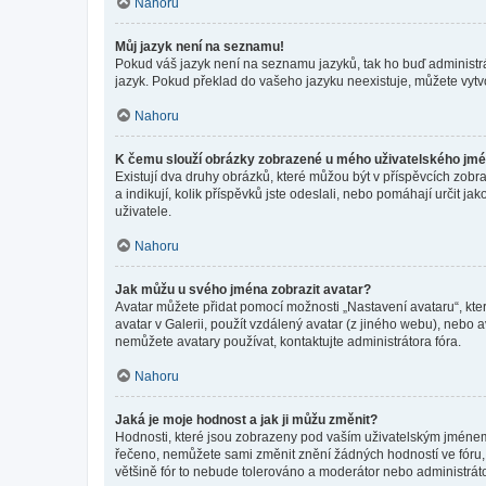
Nahoru
Můj jazyk není na seznamu!
Pokud váš jazyk není na seznamu jazyků, tak ho buď administrát
jazyk. Pokud překlad do vašeho jazyku neexistuje, můžete vytv
Nahoru
K čemu slouží obrázky zobrazené u mého uživatelského jm
Existují dva druhy obrázků, které můžou být v příspěvcích zobr
a indikují, kolik příspěvků jste odeslali, nebo pomáhají určit 
uživatele.
Nahoru
Jak můžu u svého jména zobrazit avatar?
Avatar můžete přidat pomocí možnosti „Nastavení avataru“, kter
avatar v Galerii, použít vzdálený avatar (z jiného webu), nebo a
nemůžete avatary používat, kontaktujte administrátora fóra.
Nahoru
Jaká je moje hodnost a jak ji můžu změnit?
Hodnosti, které jsou zobrazeny pod vaším uživatelským jménem, i
řečeno, nemůžete sami změnit znění žádných hodností ve fóru, 
většině fór to nebude tolerováno a moderátor nebo administrát