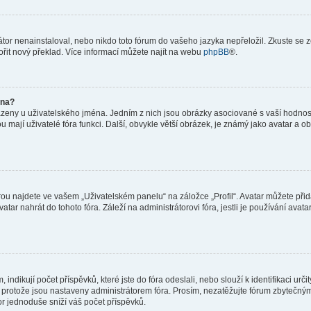
or nenainstaloval, nebo nikdo toto fórum do vašeho jazyka nepřeložil. Zkuste se ze
ořit nový překlad. Více informací můžete najít na webu
phpBB
®.
éna?
azeny u uživatelského jména. Jedním z nich jsou obrázky asociované s vaší hodnost
jakou mají uživatelé fóra funkci. Další, obvykle větší obrázek, je známý jako avatar
ou najdete ve vašem „Uživatelském panelu“ na záložce „Profil“. Avatar můžete přida
vatar nahrát do tohoto fóra. Záleží na administrátorovi fóra, jestli je používání ava
ndikují počet příspěvků, které jste do fóra odeslali, nebo slouží k identifikaci urč
protože jsou nastaveny administrátorem fóra. Prosím, nezatěžujte fórum zbytečným 
or jednoduše sníží váš počet příspěvků.