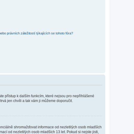
bo právních záležitostí týkajících se tohoto fóra?
káte přístup k dalším funkcím, které nejsou pro nepřihlášené
trvá jen chvíli a tak vám ji můžeme doporučit.
enciálně shromažďovat informace od nezletilých osob mladších
í od nezletilých osob mladších 13 let. Pokud si nejste jisti,