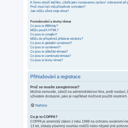
K čemu slouží tlačítko „Uložit jako rozepsanou zprávu“ zobrazené při
Proč musí být můj příspěvek schválen?
Jak můžu oživit moje téma?
Formátování a druhy témat
Co jsou to BBKódy?
Můžu použít HTML?
Co jsou to smajlíci?
Můžu do příspěvků přidávat obrázky?
Co jsou to globální oznámení?
Co jsou to oznámení?
Co jsou to důležitá témata?
Co jsou to zamknutá témata?
Co jsou to ikony témat?
Přihlašování a registrace
Proč se musím zaregistrovat?
Možná nemusíte, záleží na administrátorovi fóra, jestli nastaví,
uživatele dostupné, jako je například možnost použití vlastních
Nahoru
Co je to COPPA?
COPPA je americký zákon z roku 1998 na ochranu soukromí nezl
13 let, získaly písemný souhlas rodičů nebo nějaké jiné potvrze