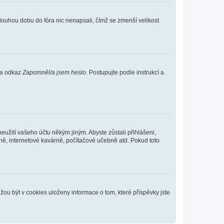
louhou dobu do fóra nic nenapsali, čímž se zmenší velikost
 na odkaz
Zapomněl/a jsem heslo
. Postupujte podle instrukcí a
eužití vašeho účtu někým jiným. Abyste zůstali přihlášeni,
vně, internetové kavárně, počítačové učebně atd. Pokud toto
ou být v cookies uloženy informace o tom, které příspěvky jste