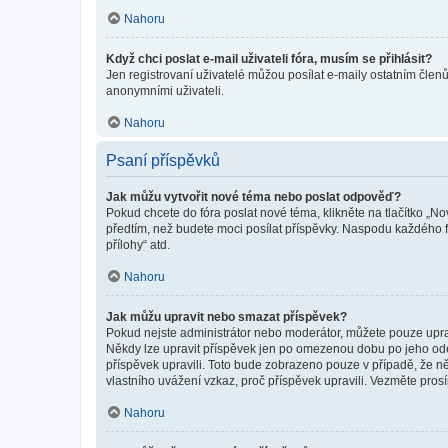
Nahoru
Když chci poslat e-mail uživateli fóra, musím se přihlásit?
Jen registrovaní uživatelé můžou posílat e-maily ostatním členů
anonymními uživateli.
Nahoru
Psaní příspěvků
Jak můžu vytvořit nové téma nebo poslat odpověď?
Pokud chcete do fóra poslat nové téma, klikněte na tlačítko „No
předtím, než budete moci posílat příspěvky. Naspodu každého fó
přílohy“ atd.
Nahoru
Jak můžu upravit nebo smazat příspěvek?
Pokud nejste administrátor nebo moderátor, můžete pouze upravo
Někdy lze upravit příspěvek jen po omezenou dobu po jeho odesl
příspěvek upravili. Toto bude zobrazeno pouze v případě, že n
vlastního uvážení vzkaz, proč příspěvek upravili. Vezměte pr
Nahoru