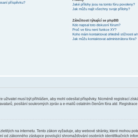
 psaní příspěvku?
Jaké přílohy jsou na tomto fóru povoleny?
Jak můžu najít všechny svoje přílohy?
Záležitosti týkající se phpBB
Kdo napsal toto diskusní fórum?
Proč ve fóru není funkce XY?
Koho mám kontaktovat ohledně stížnosti a/ne
Jak můžu kontaktovat administrátora fóra?
 že uživatel musí být přihlášen, aby mohl odesílat příspěvky. Nicméně registrací zís
 avatarů, posílání soukromých zpráv a e-mailů ostatním členům fóra atd. Registrace 
etilých na internetu. Tento zákon vyžaduje, aby webové stránky, které mohou pot
ní od zákonného zástupce povolující shromažďování osobních identifikačních informac