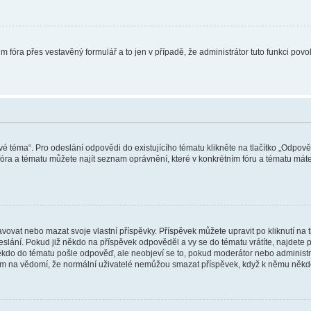
m fóra přes vestavěný formulář a to jen v případě, že administrátor tuto funkci pov
vé téma“. Pro odeslání odpovědi do existujícího tématu klikněte na tlačítko „Odpově
ra a tématu můžete najít seznam oprávnění, které v konkrétním fóru a tématu máte.
vat nebo mazat svoje vlastní příspěvky. Příspěvek můžete upravit po kliknutí na tla
ání. Pokud již někdo na příspěvek odpověděl a vy se do tématu vrátíte, najdete pod
ěkdo do tématu pošle odpověď, ale neobjeví se to, pokud moderátor nebo administr
osím na vědomí, že normální uživatelé nemůžou smazat příspěvek, když k němu něk