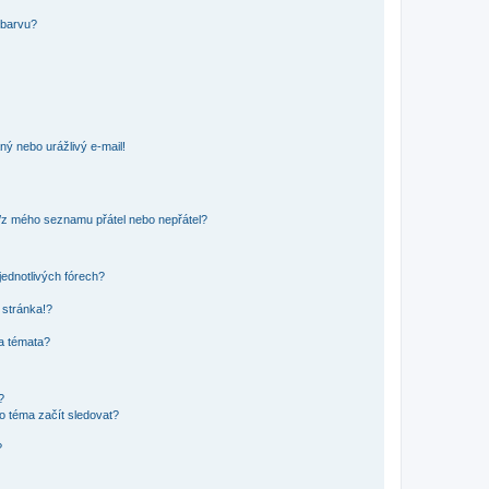
 barvu?
ný nebo urážlivý e-mail!
o/z mého seznamu přátel nebo nepřátel?
jednotlivých fórech?
 stránka!?
 a témata?
?
o téma začít sledovat?
?