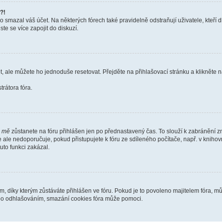
?!
smazal váš účet. Na některých fórech také pravidelně odstraňují uživatele, kteří d
te se více zapojit do diskuzí.
t, ale můžete ho jednoduše resetovat. Přejděte na přihlašovací stránku a klikněte
rátora fóra.
i mě
zůstanete na fóru přihlášen jen po přednastavený čas. To slouží k zabránění zn
se ale nedoporučuje, pokud přistupujete k fóru ze sdíleného počítače, např. v kniho
tuto funkci zakázal.
díky kterým zůstáváte přihlášen ve fóru. Pokud je to povoleno majitelem fóra, můž
nebo odhlašováním, smazání cookies fóra může pomoci.