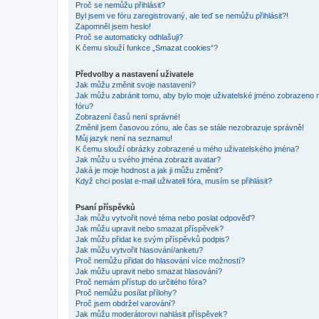
Proč se nemůžu přihlásit?
Byl jsem ve fóru zaregistrovaný, ale teď se nemůžu přihlásit?!
Zapomněl jsem heslo!
Proč se automaticky odhlašuji?
K čemu slouží funkce „Smazat cookies“?
Předvolby a nastavení uživatele
Jak můžu změnit svoje nastavení?
Jak můžu zabránit tomu, aby bylo moje uživatelské jméno zobrazeno 
fóru?
Zobrazení časů není správné!
Změnil jsem časovou zónu, ale čas se stále nezobrazuje správně!
Můj jazyk není na seznamu!
K čemu slouží obrázky zobrazené u mého uživatelského jména?
Jak můžu u svého jména zobrazit avatar?
Jaká je moje hodnost a jak ji můžu změnit?
Když chci poslat e-mail uživateli fóra, musím se přihlásit?
Psaní příspěvků
Jak můžu vytvořit nové téma nebo poslat odpověď?
Jak můžu upravit nebo smazat příspěvek?
Jak můžu přidat ke svým příspěvků podpis?
Jak můžu vytvořit hlasování/anketu?
Proč nemůžu přidat do hlasování více možností?
Jak můžu upravit nebo smazat hlasování?
Proč nemám přístup do určitého fóra?
Proč nemůžu posílat přílohy?
Proč jsem obdržel varování?
Jak můžu moderátorovi nahlásit příspěvek?