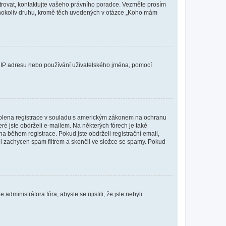
istrovat, kontaktujte vašeho právního poradce. Vezměte prosím
kéhokoliv druhu, kromě těch uvedených v otázce „Koho mám
ši IP adresu nebo používání uživatelského jména, pomocí
povolena registrace v souladu s americkým zákonem na ochranu
eré jste obdrželi e-mailem. Na některých fórech je také
 během registrace. Pokud jste obdrželi registrační email,
ail zachycen spam filtrem a skončil ve složce se spamy. Pokud
dministrátora fóra, abyste se ujistili, že jste nebyli