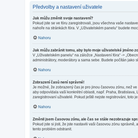
Předvolby a nastavení uživatele
Jak můžu změnit svoje nastavení?
Pokud jste se ve fóru zaregistrovali, jsou všechna vaše nastav
nahoře na stránkách fóra. V „Uživatelském panelu“ budete moc
Nahoru
Jak můžu zabránit tomu, aby bylo moje uživatelské jméno z
V „Uživatelském panelu“ na záložce „Nastavení fóra“ -> „Obec
administrátory, moderátory a sama sebe. Budete počítán jako sk
Nahoru
Zobrazení časů není správné!
Je možné, že zobrazený čas je pro jinou časovou zónu, než ve k
aby odpovídala vaší konkrétní oblasti, např. Praha, Bratislav
zaregistrovaní uživatelé. Pokud ještě nejste registrováni, toto je
Nahoru
Změnil jsem časovou zónu, ale čas se stále nezobrazuje sp
Pokud jste si jisti, že jste nastavili vaši časovou zónu správn
tento problém odstranit.